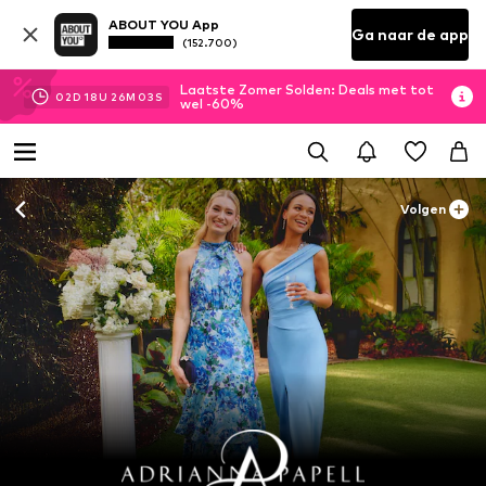
ABOUT YOU App
Ga naar de app
(152.700)
Laatste Zomer Solden: Deals met tot
02
D
18
U
26
M
02
S
wel -60%
Volgen