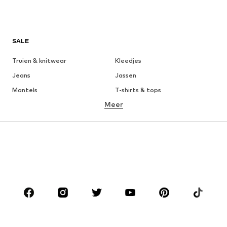
SALE
Truien & knitwear
Kleedjes
Jeans
Jassen
Mantels
T-shirts & tops
Meer
Broeken
Ondergoed
Rokken
Blouses & tunieken
Sweatwear
Blazers
Zwemkleding
Jumpsuits
Grote maten
Zwangerschapskleding
Schoenen
Sport
Accessoires
Premium
KLEDING