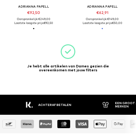
ADRIANNA PAPELL
ADRIANNA PAPELL
€92,50
€62,91
Oorspronkelijk: €249,00
Oorspronkelijk: €149,00
Laatste laagste prijs:
€92,50
Laatste laagste prijs:
€50,00
Je hebt alle artikelen van Dames gezien die
overeenkomen met jouw filters
EEN GROOT 
ACHTERAF BETALEN
MERKEN