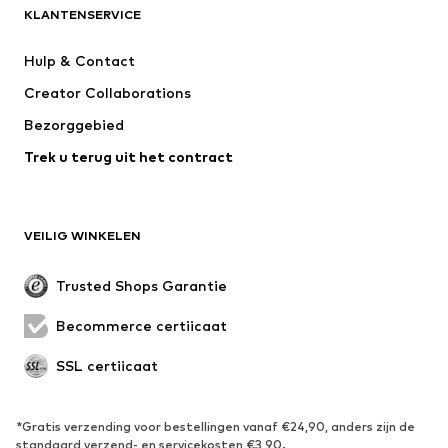
KLANTENSERVICE
Nieuw
Trending
Kleedjes
Jeans
Hulp & Contact
T-shirt & tops
Broeken
Creator Collaborations
Jassen
Truien & knitwear
Bezorggebied
Ondergoed
Blouses & tunieken
Trek u terug uit het contract
Mantels
Rokken
Zwemkleding
Sweatwear
Blazers
Jumpsuits
VEILIG WINKELEN
Grote maten
Zwangerschapskleding
Evenementen
Exclusief
Trusted Shops Garantie
Upcycling
Becommerce certificaat
SCHOENEN
SSL certificaat
Nieuw
Trending
Sneakers
Enkellaarsjes
*Gratis verzending voor bestellingen vanaf €24,90, anders zijn de
standaard verzend- en servicekosten €3,90.