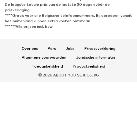
Pumps & hakken
Laarzen
De laagste totale prijs van de laatste 30 dagen vóór de
Sandalen
Lage schoenen
prijsverlaging.
****Gratis voor alle Belgische telefoonnummers. Bij oproepen vanuit
Sportschoenen
Ballerina's
het buitenland kunnen extra kosten ontstaan.
******Alle prijzen incl. btw
Muiltjes
Pantoffels
Waterschoenen
Exclusief
Over ons
Pers
Jobs
Privacyverklaring
SPORT
Algemene voorwaarden
Juridische informatie
Sportkleding
Sporten
Toegankelijkheid
Productveiligheid
Sportschoenen
Sportrugzakken & -tassen
© 2026 ABOUT YOU SE & Co. KG
Sport accessoires
Sportuitrusting
ACCESSOIRES
Nieuw
Tassen & rugzakken
Juwelen
Sjaals & omslagdoeken
Hoeden & mutsen
Riemen
Portemonnees & etuis
Zonnebrillen