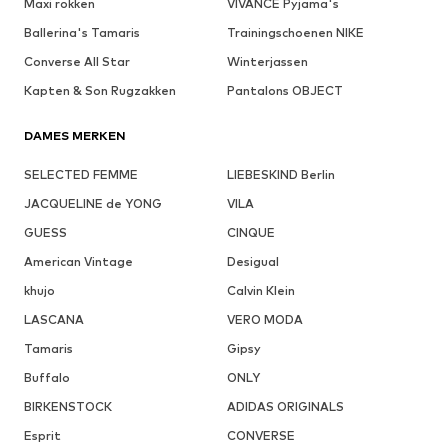
Maxi rokken
VIVANCE Pyjama's
Ballerina's Tamaris
Trainingschoenen NIKE
Converse All Star
Winterjassen
Kapten & Son Rugzakken
Pantalons OBJECT
DAMES MERKEN
SELECTED FEMME
LIEBESKIND Berlin
JACQUELINE de YONG
VILA
GUESS
CINQUE
American Vintage
Desigual
khujo
Calvin Klein
LASCANA
VERO MODA
Tamaris
Gipsy
Buffalo
ONLY
BIRKENSTOCK
ADIDAS ORIGINALS
Esprit
CONVERSE