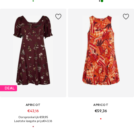
DEAL
APRICOT
APRICOT
€43,16
€59,36
Oorspronkelijk: €59,95
Laatste laagste prijs:
€43,16