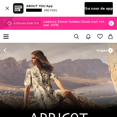
ABOUT YOU App
Ga naar de app
(152.700)
Laatste Zomer Solden: Deals met tot
01
D
06
U
33
M
15
S
wel -60%
Volgen