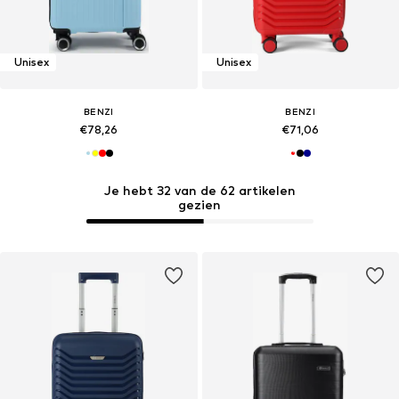
Unisex
Unisex
BENZI
BENZI
€78,26
€71,06
Je hebt 32 van de 62 artikelen
gezien