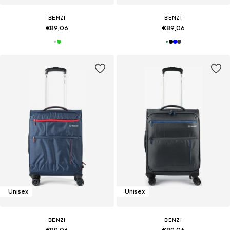
BENZI
BENZI
€89,06
€89,06
Unisex
Unisex
BENZI
BENZI