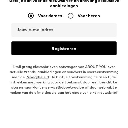
Meld je aan voor de nieuwsbrief en ontvang exclusieve
aanbiedingen
Voor dames
Voor heren
Jouw e-mailadres
Registreren
Ik wil graag nieuwsbrieven ontvangen van ABOUT YOU over
actuele trends, aanbiedingen en vouchers in overeenstemming
met de
Privacybeleid
. Je kunt je toestemming te allen tijde
intrekken met werking voor de toekomst door een bericht te
sturen naar
klantenservice@aboutyou.be
of door gebruik te
maken van de afmeldoptie aan het einde van elke nieuwsbrief.