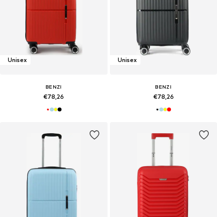
Unisex
Unisex
BENZI
BENZI
€78,26
€78,26