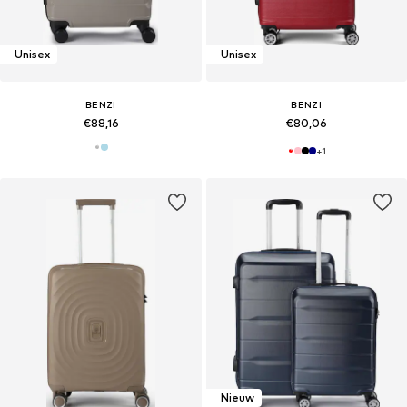
Unisex
Unisex
BENZI
BENZI
€88,16
€80,06
+
1
Nieuw