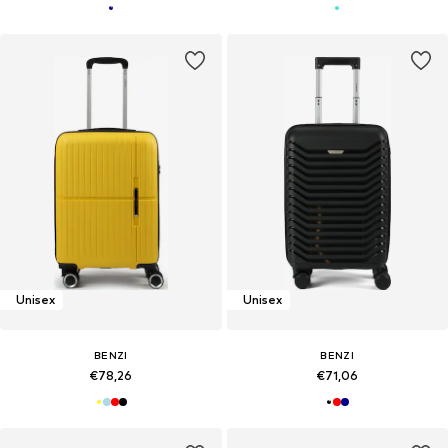
Unisex
Unisex
BENZI
BENZI
€78,26
€71,06