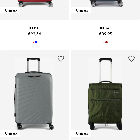
Unisex
Unisex
BENZI
BENZI
€92,66
€89,95
Unisex
Unisex