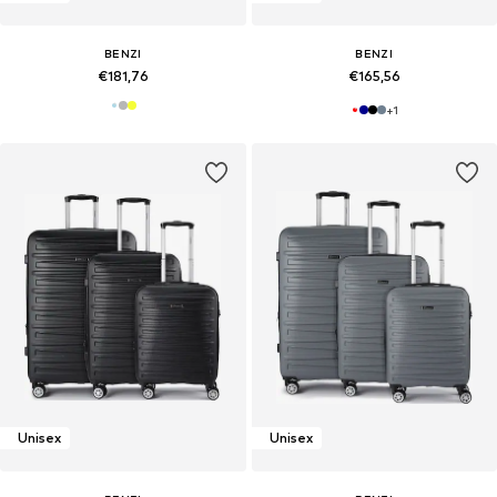
BENZI
BENZI
€181,76
€165,56
+
1
Unisex
Unisex