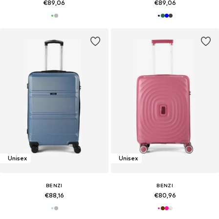
€89,06
€89,06
Unisex
Unisex
BENZI
BENZI
€88,16
€80,96