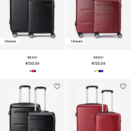
Unisex
Unisex
BENZI
BENZI
€120,56
€120,56