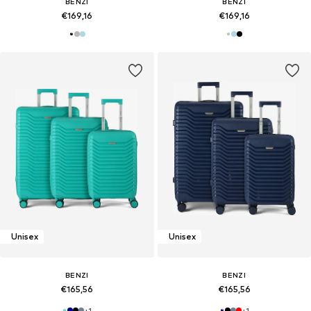
BENZI
BENZI
€169,16
€169,16
Unisex
Unisex
BENZI
BENZI
€165,56
€165,56
+
1
+
1