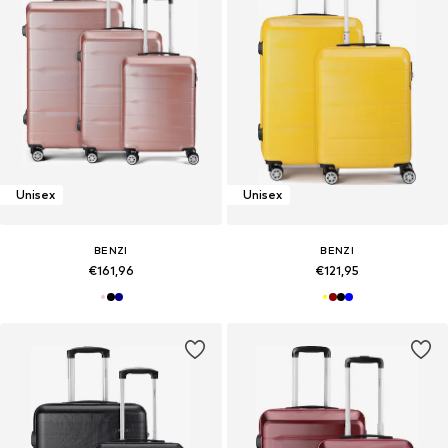
Unisex
Unisex
BENZI
BENZI
€161,96
€121,95