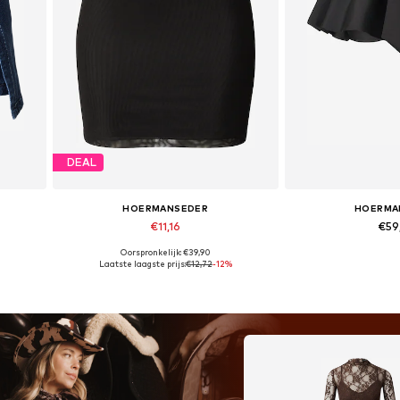
DEAL
HOERMANSEDER
HOERMA
€11,16
€59
Oorspronkelijk: €39,90
 40
Beschikbare maten: 38, 40, 42
Beschikbaar i
Laatste laagste prijs:
€12,72
-12%
In winkelmandje
In wink