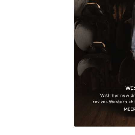
WE
With her new d
revives Western ch
subtle boho twist
MEE
and iconic accesso
freedom and confi
on a horse ran
highlights the c