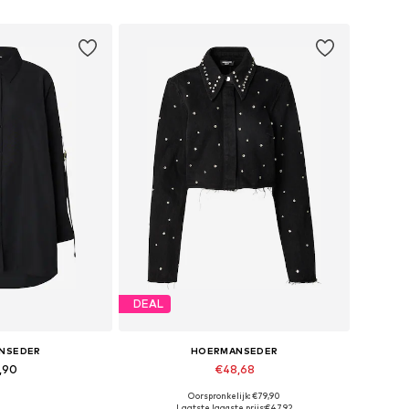
DEAL
NSEDER
HOERMANSEDER
,90
€48,68
Oorspronkelijk: €79,90
, 36, 38, 40, 42, 44
Beschikbare maten: XS, S, M, L, XL, XXL
Laatste laagste prijs:
€47,92