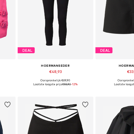
DEAL
DEAL
HOERMANSEDER
HOERMA
€48,93
€33
Oorspronkelijk: €69,90
Oorspronkel
0, 42
Beschikbaar in vele maten
Beschikbare maten: 34
Laatste laagste prijs:
€55,92
-12%
Laatste laagste
In winkelmandje
In wink