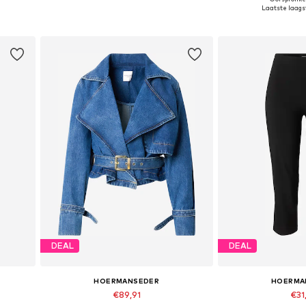
 XL
Beschikbaar in vele maten
Beschikbare maten: 
Laatste laagst
In winkelmandje
In wink
DEAL
DEAL
HOERMANSEDER
HOERMA
€89,91
€31