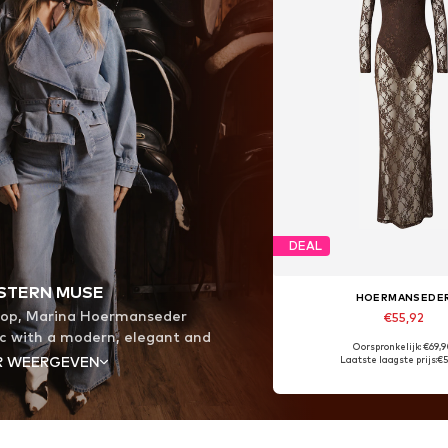
DEAL
STERN MUSE
HOERMANSEDE
rop, Marina Hoermanseder
€55,92
ic with a modern, elegant and
Oorspronkelijk: €69,
. Denim, flowing silhouettes
R WEERGEVEN
Laatste laagste prijs:
€5
ries create looks that embody
dence. The Photos were taken
ch, the setting perfectly
ollection’s powerful summer