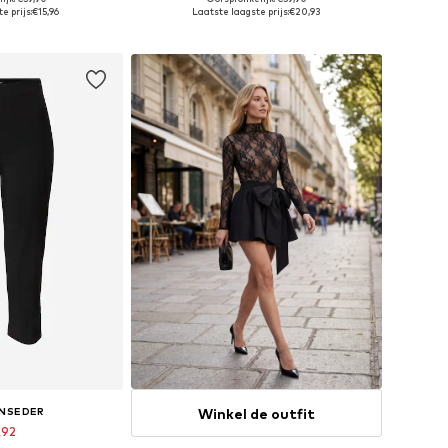
36, 38, 40, 42, 44
Beschikbaar in vele maten
e prijs:
€15,96
Laatste laagste prijs:
€20,93
elmandje
In winkelmandje
Winkel de outfit
NSEDER
,92