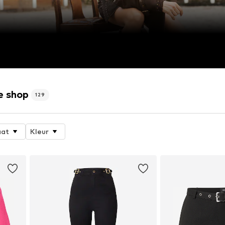
e shop
129
at
Kleur