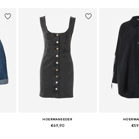
aesthetic.
HOERMANSEDER
HOERMA
€69,90
€59
+
1
Beschikbare maten: 34, 38, 40, 42, 44, 46
Beschikbare maten: 34