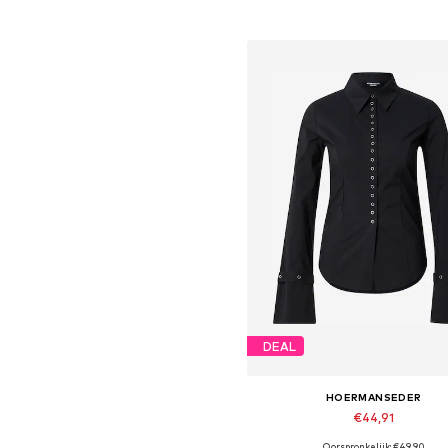
In winkelmandje
DEAL
HOERMANSEDER
€44,91
Oorspronkelijk: €49,90