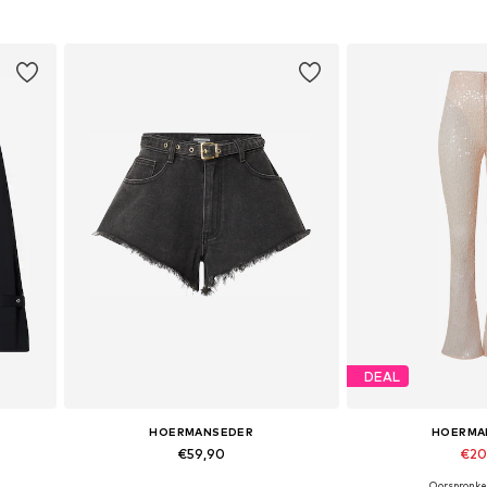
In winkelmandje
In wink
DEAL
HOERMANSEDER
HOERMA
€59,90
€20
Oorspronkel