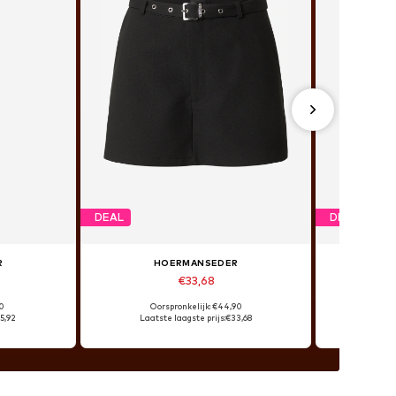
DEAL
DEAL
R
HOERMANSEDER
€33,68
90
Oorspronkelijk: €44,90
Oo
5,92
Laatste laagste prijs:
€33,68
Laats