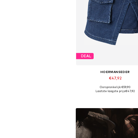
DEAL
HOERMANSEDER
€47,92
Oorspronkelijk: €59,90
Beschikbare maten: 34, 36, 38,
Laatste laagste prijs:
€47,92
In winkelmandje