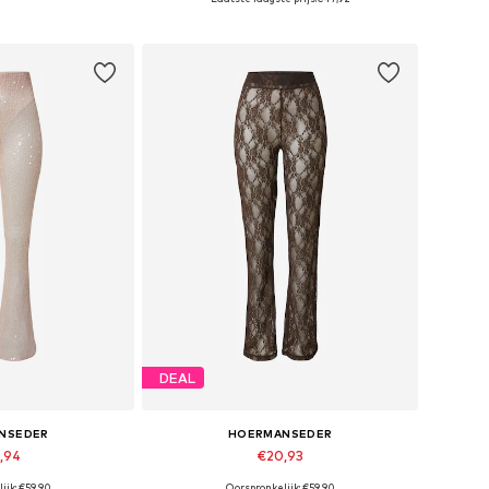
elmandje
In winkelmandje
DEAL
NSEDER
HOERMANSEDER
,94
€20,93
ijk: €59,90
Oorspronkelijk: €59,90