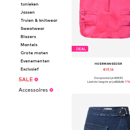
tunieken
Jassen
Truien & knitwear
Sweatwear
Blazers
Mantels
DEAL
Grote maten
Evenementen
HOERMANSEDER
Exclusief
€19,16
Oorspronkelijk: €69,90
SALE
Beschikbare maten: 34, 36, 38, 4
Laatste laagste prijs:
€23,16
-17%
In winkelmandje
Accessoires