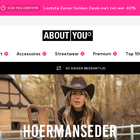
Laatste Zomer Solden: Deals met tot wel -60%
02
D
18
U
28
M
06
S
ABOUT
YOU
rt
Accessoires
Streetwear
Premium
Top 10
30 DAGEN BEDENKTIJD