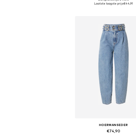
Beschikbare maten: XS, S, M, L,
Laatste laagste prijs:
€44,91
In winkelmandje
HOERMANSEDER
€74,90