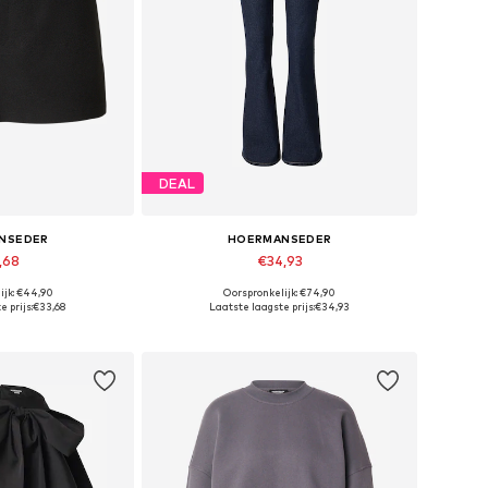
DEAL
NSEDER
HOERMANSEDER
,68
€34,93
ijk: €44,90
Oorspronkelijk: €74,90
, 36, 38, 40, 42, 44
Beschikbaar in vele maten
 prijs:
€33,68
Laatste laagste prijs:
€34,93
elmandje
In winkelmandje