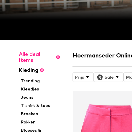
Alle deal
Hoermanseder Onlin
items
Kleding
Prijs
Sale
Ma
Trending
Kleedjes
Jeans
T-shirt & tops
Broeken
Rokken
Blouses &