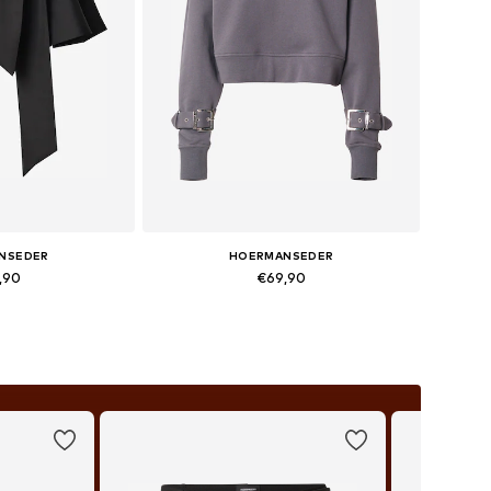
NSEDER
HOERMANSEDER
,90
€69,90
n vele maten
Beschikbaar in vele maten
elmandje
In winkelmandje