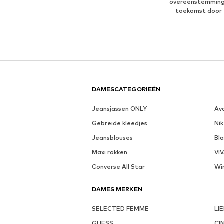
overeenstemmin
toekomst door 
DAMESCATEGORIEËN
Jeansjassen ONLY
Av
Gebreide kleedjes
Nik
Jeansblouses
Bl
Maxi rokken
VI
Converse All Star
Wi
DAMES MERKEN
SELECTED FEMME
LI
GUESS
CI