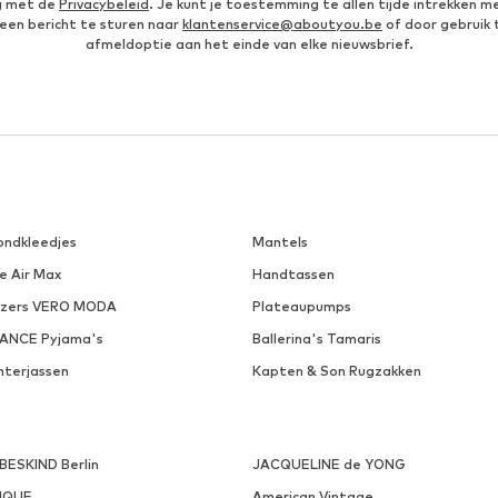
g met de
Privacybeleid
. Je kunt je toestemming te allen tijde intrekken m
een bericht te sturen naar
klantenservice@aboutyou.be
of door gebruik 
afmeldoptie aan het einde van elke nieuwsbrief.
ondkleedjes
Mantels
e Air Max
Handtassen
azers VERO MODA
Plateaupumps
VANCE Pyjama's
Ballerina's Tamaris
nterjassen
Kapten & Son Rugzakken
EBESKIND Berlin
JACQUELINE de YONG
NQUE
American Vintage