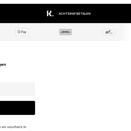
ACHTERAF BETALEN
gen
 en vouchers in