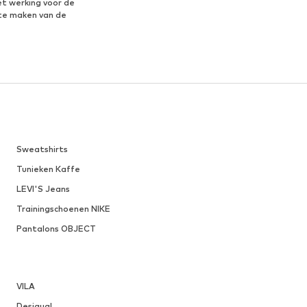
et werking voor de
te maken van de
Sweatshirts
Tunieken Kaffe
LEVI'S Jeans
Trainingschoenen NIKE
Pantalons OBJECT
VILA
Desigual