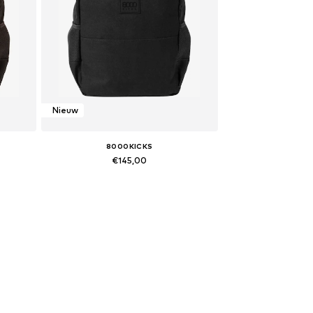
Nieuw
8000KICKS
€145,00
5 cm
Beschikbare maten: 2.5 cm x 2.5 cm
In winkelmandje