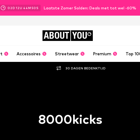
Laatste Zomer Solden: Deals met tot wel -60%
02
D
12
U
44
M
50
S
ABOUT
YOU
rt
Accessoires
Streetwear
Premium
Top 10
30 DAGEN BEDENKTIJD
8000kicks