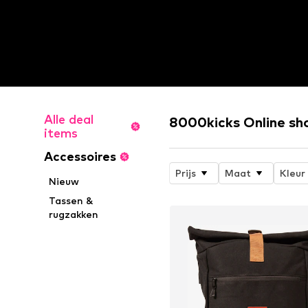
Alle deal
8000kicks Online sh
items
Accessoires
Prijs
Maat
Kleur
Nieuw
Tassen &
rugzakken