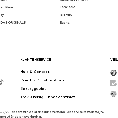
vin Klein
LASCANA
psy
Buffalo
IDAS ORIGINALS
Esprit
KLANTENSERVICE
VEI
Hulp & Contact
Creator Collaborations
Bezorggebied
Trek u terug uit het contract
€24,90, anders zijn de standaard verzend- en servicekosten €3,90.
gen vóór de prijsverlaging.