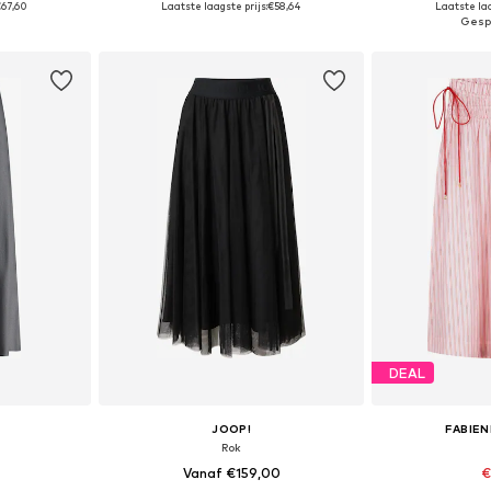
€67,60
Laatste laagste prijs:
€58,64
Laatste laa
dje
In winkelmandje
In wi
DEAL
JOOP!
FABIE
Rok
Vanaf €159,00
€