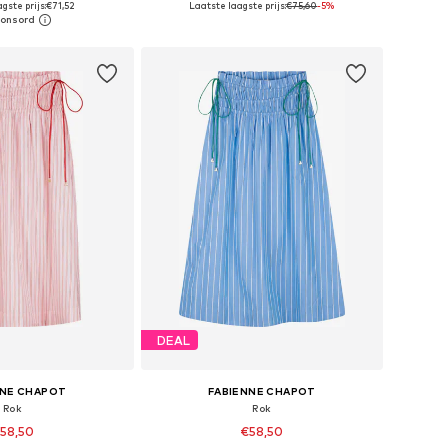
gste prijs:
€71,52
Laatste laagste prijs:
€75,60
-5%
nkelmandje
In winkelmandje
DEAL
NNE CHAPOT
FABIENNE CHAPOT
Rok
Rok
58,50
€58,50