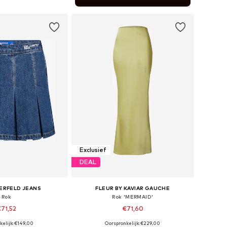
nkelmandje
Exclusief
DEAL
ERFELD JEANS
FLEUR BY KAVIAR GAUCHE
Rok
Rok 'MERMAID'
71,52
€71,60
kelijk: €149,00
Oorspronkelijk: €229,00
n: 34, 36, 38, 40, 42
Beschikbare maten: 34, 36, 38, 40, 42, 44