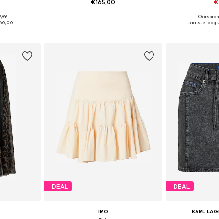
€165,00
€
9,99
Oorspron
36, 38, 40
Beschikbare maten: 34, 36, 38, 40, 42
Beschikbare mate
60,00
Laatste laagst
dje
In winkelmandje
In wi
DEAL
DEAL
IRO
KARL LAG