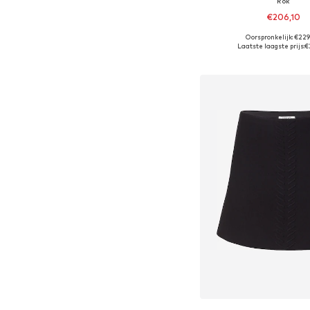
Rok
€206,10
Oorspronkelijk: €22
Beschikbare maten: 34, 36
Laatste laagste prijs:
€
In winkelman