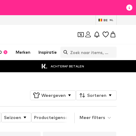
BE
NL
0
Merken
Inspiratie
ACHTERAF BETALEN
Weergeven
Sorteren
Seizoen
Producteigenschappen
Meer filters
Speciaal assorti