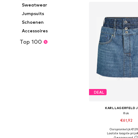
Sweatwear
Jumpsuits
Schoenen
Accessoires
Top 100
DEAL
KARL LAGERFELD 
Rok
€61,92
Oorspronkelijk: €12
Beschikbare maten: 34, 36
Laatste laagste prijs: