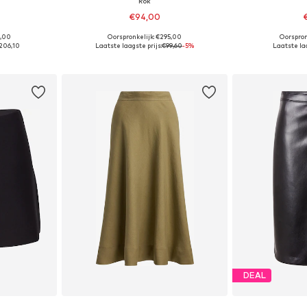
Rok
€94,00
9,00
Oorspronkelijk: €295,00
Oorspron
, 38, 40, 42
Beschikbare maten: 36, 38, 40, 42, 44
Beschikbare ma
206,10
Laatste laagste prijs:
€99,60
-5%
Laatste laa
dje
In winkelmandje
In wi
DEAL