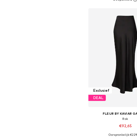
In winkelman
Exclusief
DEAL
FLEUR BY KAVIAR 
Rok
€92,65
Oorspronkelijk: €22
Beschikbare maten: 34, 36