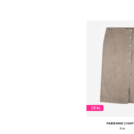
Beschikbaar in vele
In winkelman
DEAL
FABIENNE CHA
Rok