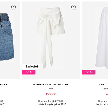
Exclusief
DEAL
DEAL
JEANS
FLEUR BY KAVIAR GAUCHE
KARL 
Rok
Rok
€79,60
€
9,00
Oorspronkelijk: €199,00
Oorspron
, 38, 40, 42
Beschikbare maten: 34, 36, 38, 40, 42, 44
Beschikbare 
€61,92
Laatste laagste prijs:
€57,90
Laatste laa