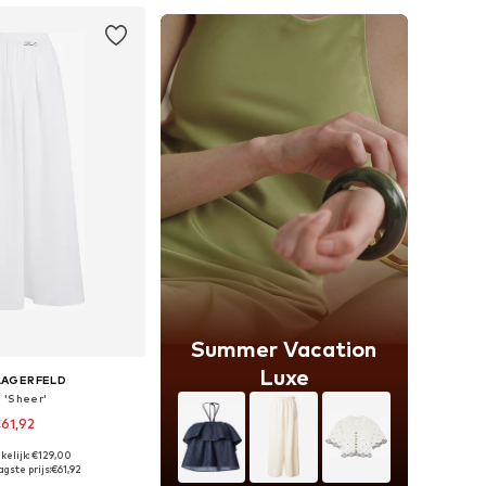
Summer Vacation
Luxe
LAGERFELD
 'Sheer'
61,92
kelijk: €129,00
maten: 36, 38, 40
gste prijs:
€61,92