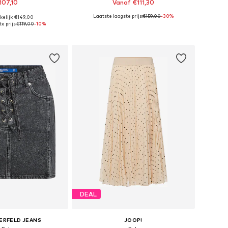
107,10
Vanaf €111,30
Laatste laagste prijs:
€159,00
-30%
kelijk: €149,00
n: 36, 38, 40, 42, 44
Beschikbare maten: 34, 36, 38, 40
e prijs:
€119,00
-10%
nkelmandje
In winkelmandje
DEAL
ERFELD JEANS
JOOP!