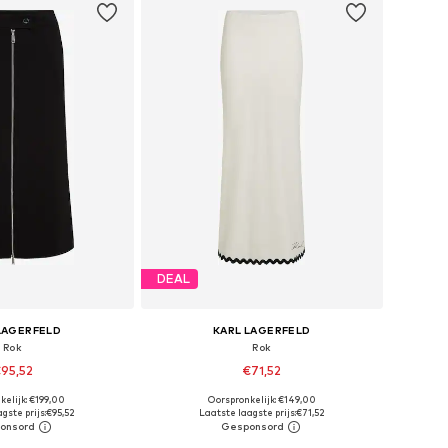
DEAL
LAGERFELD
KARL LAGERFELD
Rok
Rok
95,52
€71,52
kelijk: €199,00
Oorspronkelijk: €149,00
ten: 34, 36, 38, 40
Beschikbare maten: 36, 38, 40
gste prijs:
€95,52
Laatste laagste prijs:
€71,52
nkelmandje
In winkelmandje