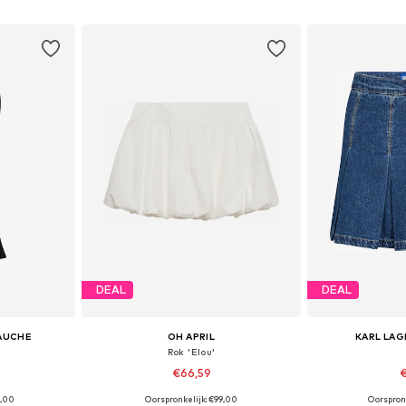
dje
In winkelmandje
In wi
DEAL
DEAL
GAUCHE
OH APRIL
KARL LAG
Rok 'Elou'
€66,59
€
9,00
Oorspronkelijk: €99,00
Oorspron
, 38, 40, 42
Beschikbare maten: 34, 36, 38, 40, 42
Beschikbare mate