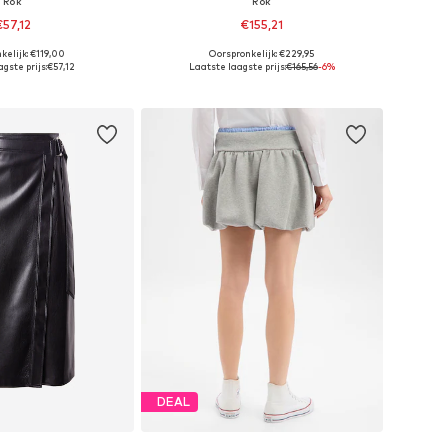
Rok
Rok
€57,12
€155,21
kelijk: €119,00
Oorspronkelijk: €229,95
ten: 34, 36, 38, 40
Beschikbare maten: 32, 34, 36, 38, 40
gste prijs:
€57,12
Laatste laagste prijs:
€165,56
-6%
nkelmandje
In winkelmandje
DEAL