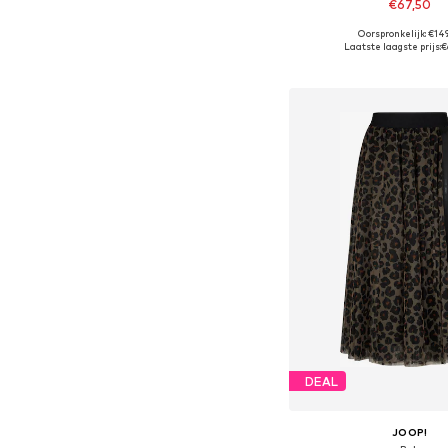
€67,50
Oorspronkelijk: €14
Beschikbare maten: 34, 
Laatste laagste prijs:
€
In winkelman
DEAL
JOOP!