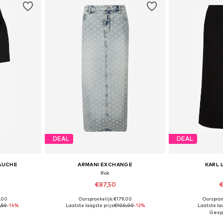
DEAL
DEAL
GAUCHE
ARMANI EXCHANGE
KARL 
Rok
€87,50
€
9,00
Oorspronkelijk: €179,00
Oorspron
38, 40, 42, 44
Beschikbare maten: 32, 34, 36, 38, 40
Beschikbare ma
,50
-14%
Laatste laagste prijs:
€100,00
-12%
Laatste laa
dje
In winkelmandje
In wi