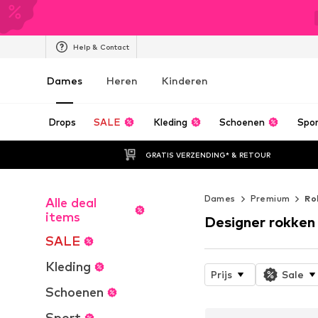
Help & Contact
Dames
Heren
Kinderen
Drops
SALE
Kleding
Schoenen
Spo
GRATIS VERZENDING* & RETOUR
Dames
Premium
Ro
Alle deal
items
Designer rokken
SALE
Kleding
Prijs
Sale
Schoenen
Sport