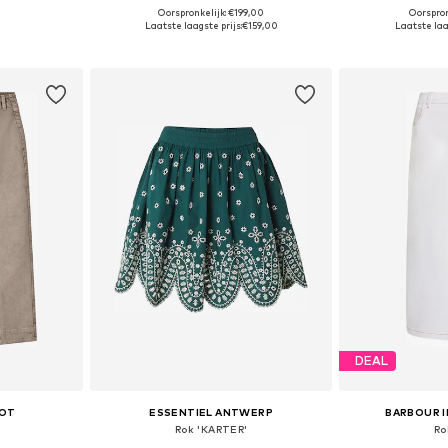
Oorspronkelijk: €199,00
Oorspron
 maten
Beschikbaar in vele maten
Beschikbare mate
Laatste laagste prijs:
€159,00
Laatste laa
dje
In winkelmandje
In wi
DEAL
POT
ESSENTIEL ANTWERP
BARBOUR 
Rok 'KARTER'
Ro