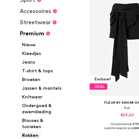
Accessoires
Streetwear
Premium
Nieuw
Kleedjes
Jeans
T-shirt & tops
Broeken
Exclusief
DEAL
Jassen & mantels
Knitwear
FLEUR BY KAVIAR 
Ondergoed &
Rok
zwemkleding
€59,60
Blouses &
Oorspronkelijk: €19
tunieken
Beschikbare maten: 34, 36, 
Laatste laagste prijs:
€69
In winkelman
Rokken