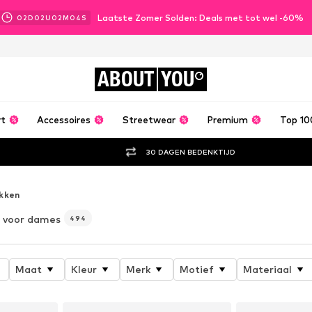
Laatste Zomer Solden: Deals met tot wel -60%
02
D
02
U
02
M
02
S
ABOUT
YOU
rt
Accessoires
Streetwear
Premium
Top 10
30 DAGEN BEDENKTIJD
kken
voor dames
494
Maat
Kleur
Merk
Motief
Materiaal