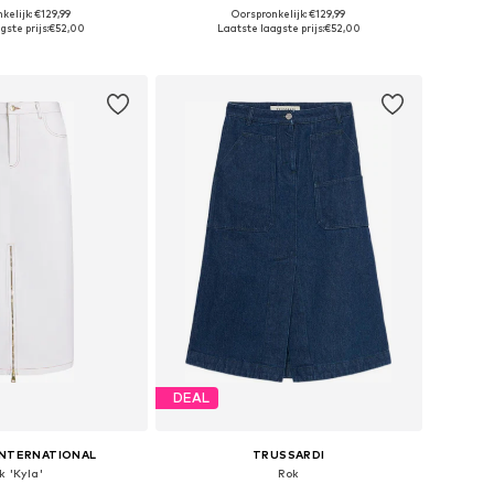
kelijk: €129,99
Oorspronkelijk: €129,99
n: 36, 38, 40, 42, 44
Beschikbare maten: 36, 38, 40, 42, 44
gste prijs:
€52,00
Laatste laagste prijs:
€52,00
nkelmandje
In winkelmandje
DEAL
INTERNATIONAL
TRUSSARDI
k 'Kyla'
Rok