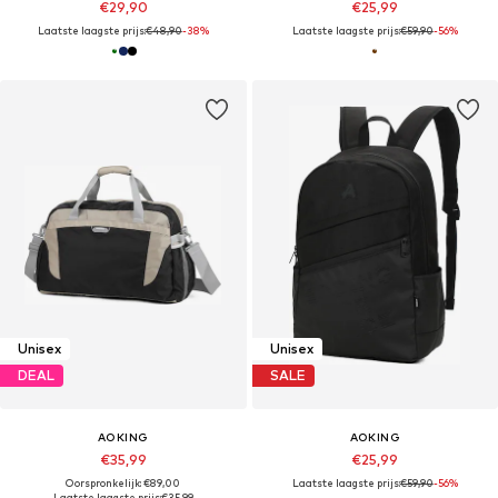
€29,90
€25,99
Laatste laagste prijs:
€48,90
-38%
Laatste laagste prijs:
€59,90
-56%
Unisex
Unisex
DEAL
SALE
AOKING
AOKING
€35,99
€25,99
Oorspronkelijk: €89,00
Laatste laagste prijs:
€59,90
-56%
Laatste laagste prijs:
€35,99