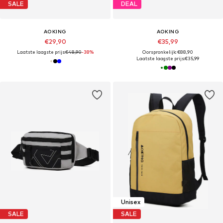
SALE
DEAL
AOKING
AOKING
€29,90
€35,99
Laatste laagste prijs:
€48,90
-38%
Oorspronkelijk: €88,90
Laatste laagste prijs:
€35,99
Unisex
SALE
SALE