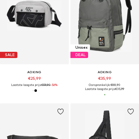
Unisex
SALE
DEAL
AOKING
AOKING
€25,99
€35,99
Laatste laagste prijs:
€59,90
-56%
Oorspronkelijk: €88,90
Laatste laagste prijs:
€35,99