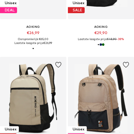
Unisex
Unisex
DEAL
SALE
AOKING
AOKING
€26,99
€29,90
Oorspronkelijk: €65,00
Laatste laagste prijs:
€48,90
-38%
Laatste laagste prijs:
€26,99
Unisex
Unisex