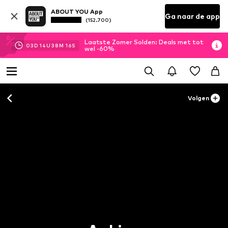
ABOUT YOU App
Ga naar de app
(152.700)
Laatste Zomer Solden: Deals met tot
03
D
14
U
38
M
15
S
wel -60%
Volgen