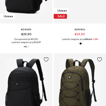
Unisex
Unisex
SALE
AOKING
AOKING
€29,90
€29,90
Oorspronkelijk: €52,90
Laatste laagste prijs:
€55,00
-45%
Laatste laagste prijs:
€26,91