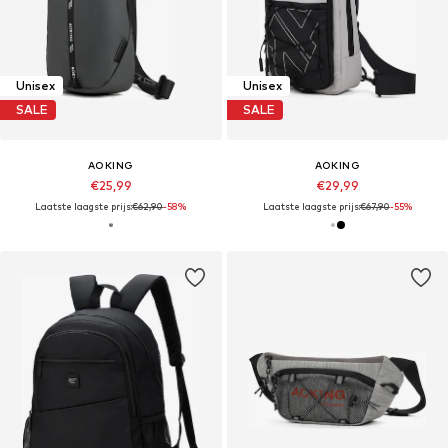
Unisex
Unisex
SALE
SALE
AOKING
AOKING
€25,99
€29,99
Laatste laagste prijs:
€62,90
-58%
Laatste laagste prijs:
€67,90
-55%