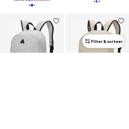
Filter & sorteer
Unisex
Unisex
SALE
DEAL
AOKING
AOKING
€25,99
€23,39
Laatste laagste prijs:
€59,90
-56%
Oorspronkelijk: €59,90
Laatste laagste prijs:
€23,39