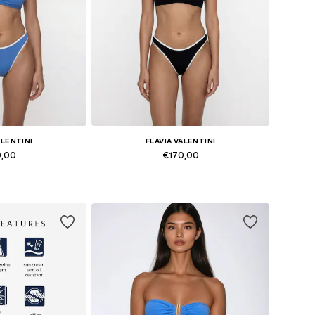
ALENTINI
FLAVIA VALENTINI
0,00
€170,00
en: XS, S, M, L
Beschikbare maten: XS, S, M, L
elmandje
In winkelmandje