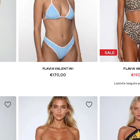
SALE
FLAVIA VALENTINI
FLAVIA V
€170,00
€19
Laatste laagste pr
 L
Beschikbare maten: XS, S, M, L
Beschikbare mat
In winkelmandje
In wink