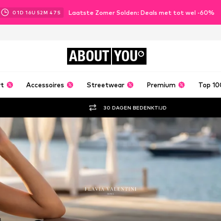
Laatste Zomer Solden: Deals met tot wel -60%
01
D
16
U
52
M
45
S
ABOUT
YOU
rt
Accessoires
Streetwear
Premium
Top 10
30 DAGEN BEDENKTIJD