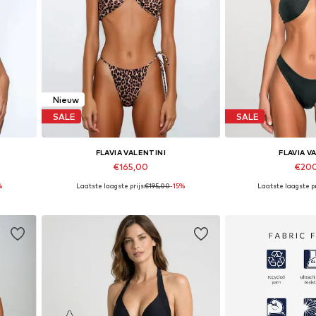
Nieuw
SALE
SALE
FLAVIA VALENTINI
FLAVIA V
€165,00
€20
%
Laatste laagste prijs:
€195,00
-15%
Laatste laagste pr
Beschikbare maten: XS, S, M, L
Beschikbare mat
In winkelmandje
In wink