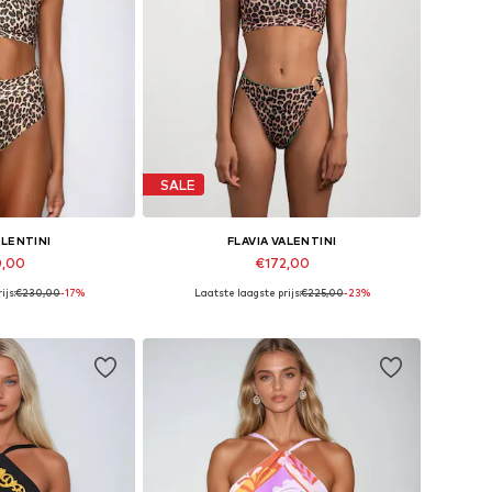
SALE
ALENTINI
FLAVIA VALENTINI
0,00
€172,00
ijs:
€230,00
-17%
Laatste laagste prijs:
€225,00
-23%
en: XS, S, M, L
Beschikbare maten: XS, S, M, L
elmandje
In winkelmandje