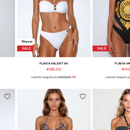
Nieuw
SALE
SALE
FLAVIA VALENTINI
FLAVIA V
€185,00
€19
Laatste laagste prijs:
€205,00
-9%
Laatste laagste pri
 L
Beschikbare maten: XS, S, M, L
Beschikbare mat
In winkelmandje
In wink