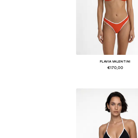
FLAVIA VALENTINI
€170,00
Beschikbare maten: XS, S, M,
In winkelmandje