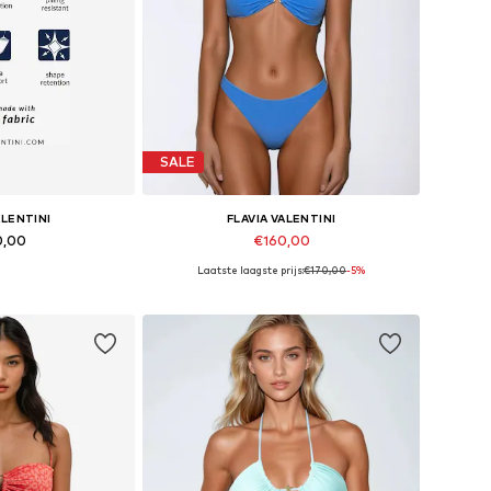
SALE
ALENTINI
FLAVIA VALENTINI
0,00
€160,00
Laatste laagste prijs:
€170,00
-5%
en: XS, S, M, L
Beschikbare maten: XS, S, M, L
elmandje
In winkelmandje