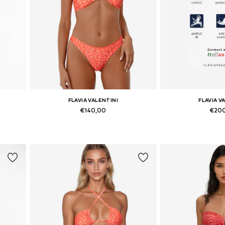
FLAVIA VALENTINI
FLAVIA V
€140,00
€20
 L
Beschikbare maten: XS, S, M, L
Beschikbare mat
In winkelmandje
In wink