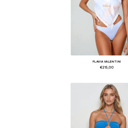
FLAVIA VALENTINI
€215,00
Beschikbare maten: XS, S, M,
In winkelmandje