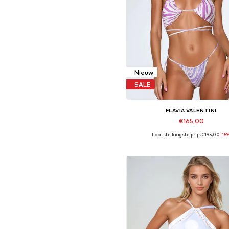
Nieuw
SALE
FLAVIA VALENTINI
€165,00
Laatste laagste prijs:
€195,00
-15
Beschikbare maten: S, M, L
In winkelmandje