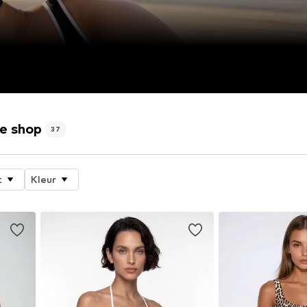
ne shop
37
t
Kleur