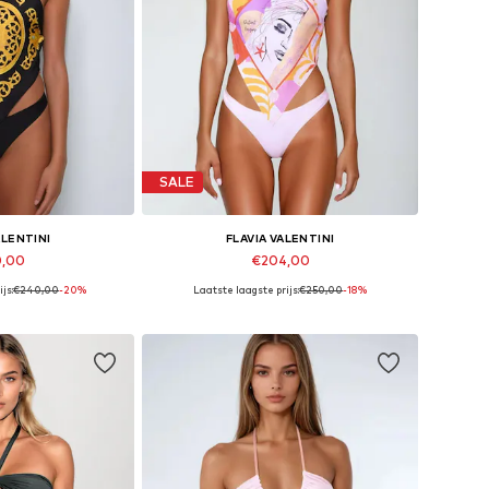
SALE
ALENTINI
FLAVIA VALENTINI
0,00
€204,00
js:
€240,00
-20%
Laatste laagste prijs:
€250,00
-18%
en: XS, S, M, L
Beschikbare maten: XS, S, M, L
elmandje
In winkelmandje