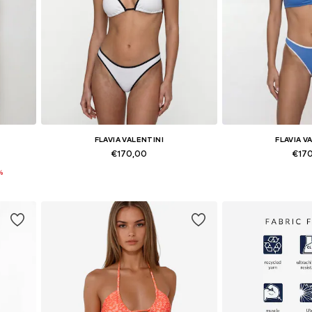
FLAVIA VALENTINI
FLAVIA V
€170,00
€17
%
 L
Beschikbare maten: XS, S, M, L
Beschikbare mat
In winkelmandje
In wink