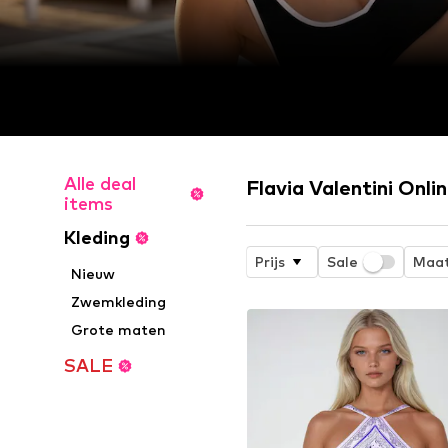
Alle deal
Flavia Valentini Onli
items
Kleding
Prijs
Sale
Maa
Nieuw
Zwemkleding
Grote maten
SALE