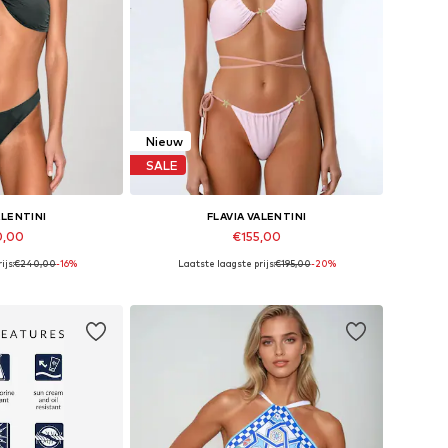
Nieuw
SALE
ALENTINI
FLAVIA VALENTINI
0,00
€155,00
ijs:
€240,00
-16%
Laatste laagste prijs:
€195,00
-20%
en: XS, S, M, L
Beschikbare maten: XS, S, M, L
elmandje
In winkelmandje