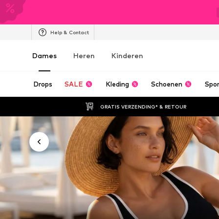
Help & Contact
Dames
Heren
Kinderen
Drops
SALE
Kleding
Schoenen
Spo
GRATIS VERZENDING* & RETOUR