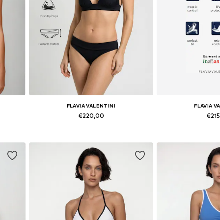
FLAVIA VALENTINI
FLAVIA V
€220,00
€21
 L
Beschikbare maten: XS, S, M, L, XL
Beschikbare mat
In winkelmandje
In wink