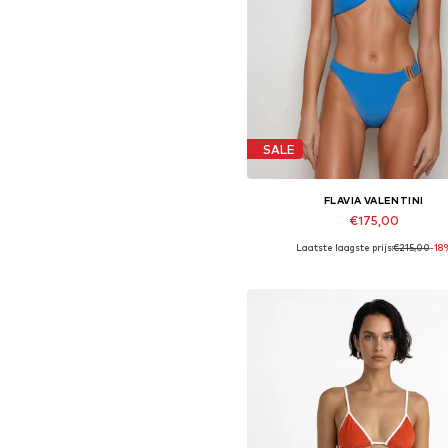
SALE
FLAVIA VALENTINI
€175,00
Laatste laagste prijs:
€215,00
-18
Beschikbare maten: XS, S, M,
In winkelmandje