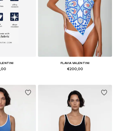
ALENTINI
FLAVIA VALENTINI
5,00
€200,00
en: XS, S, M, L
Beschikbare maten: XS, S, M, L
elmandje
In winkelmandje