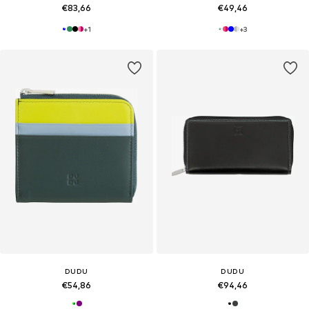
€83,66
€49,46
+
1
+
3
DUDU
DUDU
€54,86
€94,46