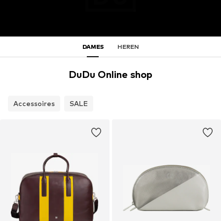
DAMES
HEREN
DuDu Online shop
Accessoires
SALE