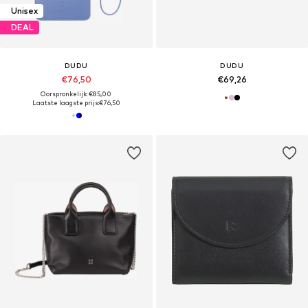
Unisex
DEAL
DUDU
DUDU
€76,50
€69,26
Oorspronkelijk: €85,00
Laatste laagste prijs:
€76,50