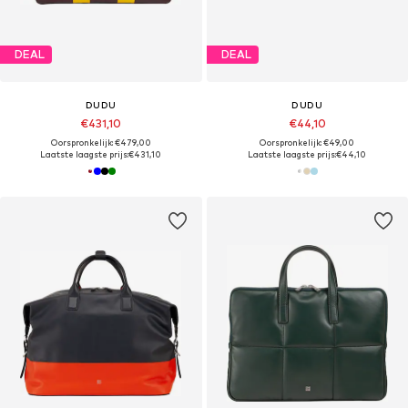
DEAL
DEAL
DUDU
DUDU
€431,10
€44,10
Oorspronkelijk: €479,00
Oorspronkelijk: €49,00
Laatste laagste prijs:
€431,10
Laatste laagste prijs:
€44,10