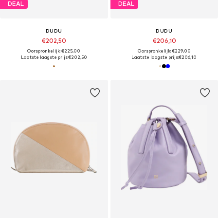
DEAL
DEAL
DUDU
DUDU
€202,50
€206,10
Oorspronkelijk: €225,00
Oorspronkelijk: €229,00
Laatste laagste prijs:
€202,50
Laatste laagste prijs:
€206,10