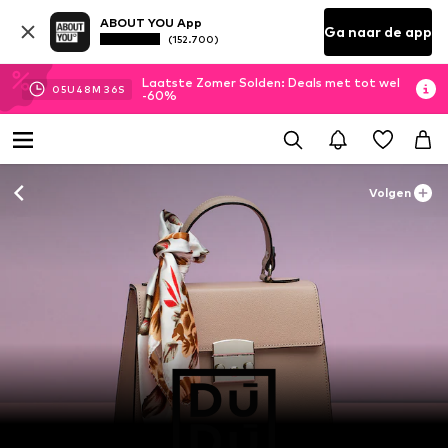
ABOUT YOU App
Ga naar de app
(152.700)
Laatste Zomer Solden: Deals met tot wel
05
U
48
M
35
S
-60%
Volgen