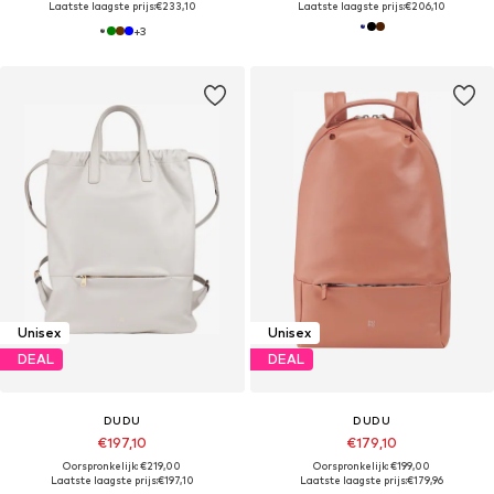
Laatste laagste prijs:
€233,10
Laatste laagste prijs:
€206,10
+
3
Unisex
Unisex
DEAL
DEAL
DUDU
DUDU
€197,10
€179,10
Oorspronkelijk: €219,00
Oorspronkelijk: €199,00
Laatste laagste prijs:
€197,10
Laatste laagste prijs:
€179,96