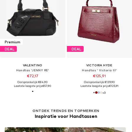
Premium
DEAL
DEAL
VALENTINO
VICTORIA HYDE
Handtas 'JENNY RE'
Handtas ' Victoria III'
€72,17
€125,91
Oorspronkelijk: €84,90
Oorspronkelijk: €139,90
Laatste laagste prijs:
€57,90
Laatste laagste prijs:
€125,91
+
3
ONTDEK TRENDS EN TOPMERKEN
Inspiratie voor Handtassen