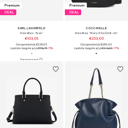
Premium
Premium
DEAL
DEAL
KARL LAGERFELD
COCCINELLE
Handtas 'Ikon'
Handtas 'Nory 30x22x8 cm'
€103,05
€203,00
Oorspronkelijk: €229,00
Oorspronkelijk: €290,00
Laatste laagste prijs:
€116,79
-11%
Laatste laagste prijs:
€246,50
-17%