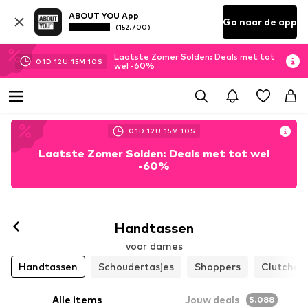
ABOUT YOU App
Ga naar de app
(152.700)
Laatste Zomer Solden: Deals met tot
01
D
12
U
15
M
07
S
wel -60%
01
D
12
U
15
M
07
S
Laatste Zomer Solden: Deals met tot wel
-60%
Handtassen
voor dames
Handtassen
Schoudertasjes
Shoppers
Clutches
Alle items
Jouw deals
5.088