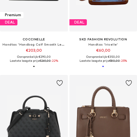
Premium
DEAL
DEAL
COCCINELLE
SKD FASHION REVOLUTION
Handtas 'Handbag Calf Smooth Leather'
Handtas 'Iriselle'
€203,00
€60,00
Oorspronkelijk: €290,00
Oorspronkelijk: €350,00
Laatste laagste prijs:
€261,00
-22%
Laatste laagste prijs:
€80,00
-25%