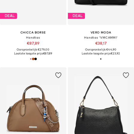
DEAL
DEAL
CHICCA BORSE
VERO MODA
Handtas
Handtas 'VMCAMMI'
€87,89
€38,17
Oorspronkelijk: €279,00
Oorspronkelijk: €44,90
Laatste laagste prijs:
€87,89
Laatste laagste prijs:
€23,92