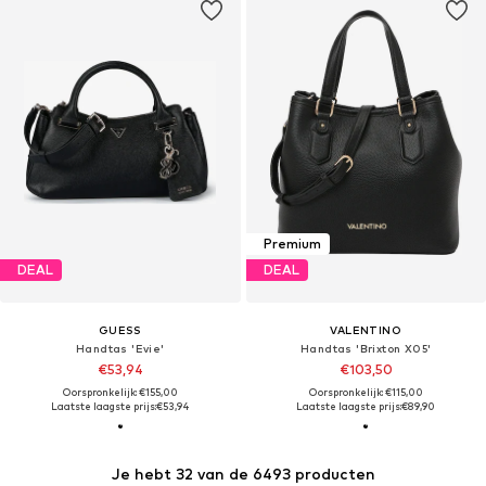
Premium
DEAL
DEAL
GUESS
VALENTINO
Handtas 'Evie'
Handtas 'Brixton X05'
€53,94
€103,50
Oorspronkelijk: €155,00
Oorspronkelijk: €115,00
Laatste laagste prijs:
€53,94
Laatste laagste prijs:
€89,90
Je hebt 32 van de 6493 producten