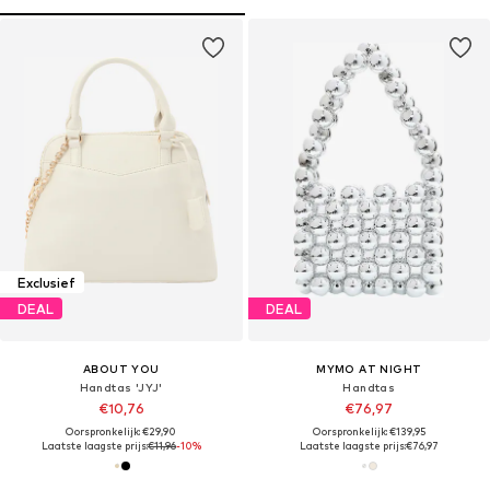
Exclusief
DEAL
DEAL
ABOUT YOU
MYMO AT NIGHT
Handtas 'JYJ'
Handtas
€10,76
€76,97
Oorspronkelijk: €29,90
Oorspronkelijk: €139,95
Laatste laagste prijs:
€11,96
-10%
Laatste laagste prijs:
€76,97