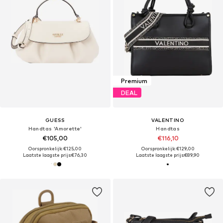
Premium
DEAL
GUESS
VALENTINO
Handtas 'Amorette'
Handtas
€105,00
€116,10
Oorspronkelijk: €125,00
Oorspronkelijk: €129,00
Laatste laagste prijs:
€76,30
Laatste laagste prijs:
€89,90