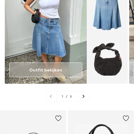
Outfit bekijken
1
/
3