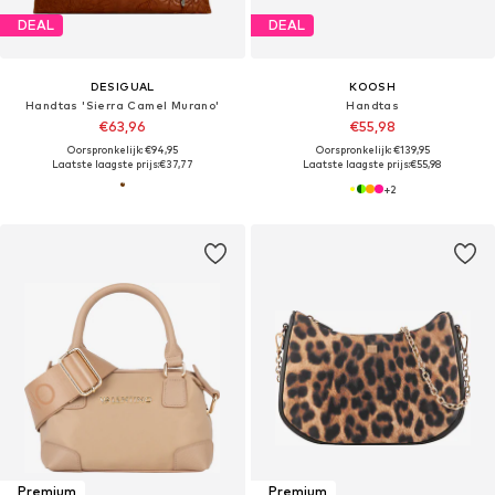
DEAL
DEAL
DESIGUAL
KOOSH
Handtas 'Sierra Camel Murano'
Handtas
€63,96
€55,98
Oorspronkelijk: €94,95
Oorspronkelijk: €139,95
Laatste laagste prijs:
€37,77
Laatste laagste prijs:
€55,98
+
2
Premium
Premium