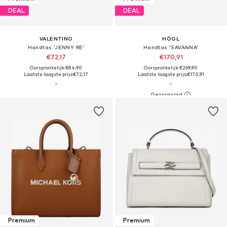
DEAL
DEAL
VALENTINO
HÖGL
Handtas 'JENNY RE'
Handtas 'SAVANNA'
€72,17
€170,91
Oorspronkelijk: €84,90
Oorspronkelijk: €269,90
Laatste laagste prijs:
€72,17
Laatste laagste prijs:
€170,91
Premium
Premium