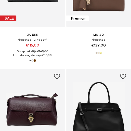
SALE
Premium
GUESS
LIU JO
Handtas 'Lindsey'
Handtas
€115,00
€139,00
Oorspronkelijk: €145,00
Laatste laagste prijs:
€116,00