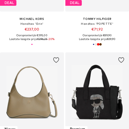
DEAL
DEAL
MICHAEL KORS
TOMMY HILFIGER
Handtas 'Erin'
Handtas 'POPETTE'
€237,00
€71,92
Oorspronkelijk: €395,00
Oorspronkelijk: €89,90
Laatste laagste prijs:
€296,25
-20%
Laatste laagste prijs:
€69,90
Nieuw
Premium