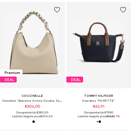
Premium
DEAL
DEAL
COCCINELLE
TOMMY HILFIGER
Handtas 'Boheme Grana Double 34x23x11 cm'
Handtas 'POPETTE'
€304,00
€62,91
Oorspronkelijk: €380,00
Oorspronkelijk: €79,90
Laatste laagste prijs:
€304,00
Laatste laagste prijs:
€63,92
-1%