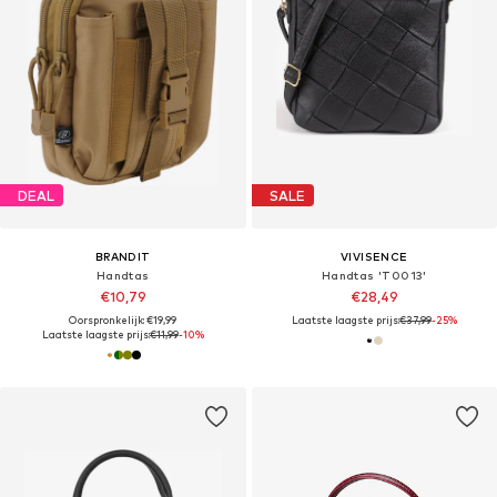
DEAL
SALE
BRANDIT
VIVISENCE
Handtas
Handtas 'T0013'
€10,79
€28,49
Oorspronkelijk: €19,99
Laatste laagste prijs:
€37,99
-25%
Laatste laagste prijs:
€11,99
-10%