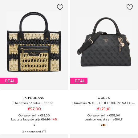
DEAL
DEAL
PEPE JEANS
GUESS
Handtas 'Zadie London'
Handtas 'NOELLE II LUXURY SATCHEL'
€57,00
€125,10
Oorspronkelijk: €95,00
Oorspronkelijk: €155,00
Laatste laagste prijs:
€66,50
-14%
Laatste laagste prijs:
€80,91