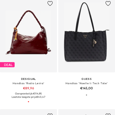
DEAL
DESIGUAL
GUESS
Handtas 'Rodio Leiria'
Handtas 'Noelle Ii Tech Tote'
€89,96
€145,00
Oorspronkelijk: €114,95
Laatste laagste prijs:
€40,47