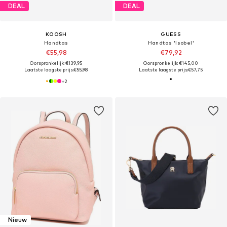
DEAL
DEAL
KOOSH
GUESS
Handtas
Handtas 'Isobel'
€55,98
€79,92
Oorspronkelijk: €139,95
Oorspronkelijk: €145,00
Laatste laagste prijs:
€55,98
Laatste laagste prijs:
€57,75
+
2
Nieuw