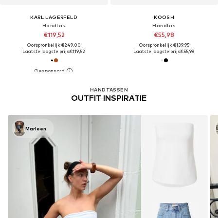
KARL LAGERFELD
KOOSH
Handtas
Handtas
€119,52
€55,98
Oorspronkelijk: €249,00
Oorspronkelijk: €139,95
Laatste laagste prijs:
€119,52
Laatste laagste prijs:
€55,98
HANDTASSEN
OUTFIT INSPIRATIE
Marleen