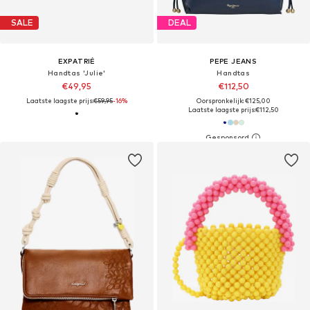
SALE
DEAL
EXPATRIÉ
PEPE JEANS
Handtas 'Julie'
Handtas
€49,95
€112,50
Laatste laagste prijs:
€59,95
-16%
Oorspronkelijk: €125,00
Laatste laagste prijs:
€112,50