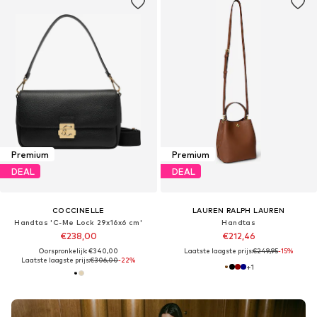
Premium
Premium
DEAL
DEAL
COCCINELLE
LAUREN RALPH LAUREN
Handtas 'C-Me Lock 29x16x6 cm'
Handtas
€238,00
€212,46
Oorspronkelijk: €340,00
Laatste laagste prijs:
€249,95
-15%
Laatste laagste prijs:
€306,00
-22%
+
1