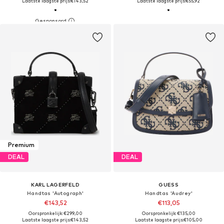
Laatste laagste prijs:
€143,52
Laatste laagste prijs:
€55,92
Premium
DEAL
DEAL
KARL LAGERFELD
GUESS
Handtas 'Autograph'
Handtas 'Audrey'
€143,52
€113,05
Oorspronkelijk: €299,00
Oorspronkelijk: €135,00
Laatste laagste prijs:
€143,52
Laatste laagste prijs:
€105,00