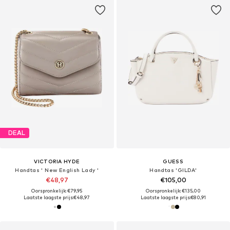
DEAL
VICTORIA HYDE
GUESS
Handtas ' New English Lady '
Handtas 'GILDA'
€48,97
€105,00
Oorspronkelijk: €79,95
Oorspronkelijk: €135,00
Laatste laagste prijs:
€48,97
Laatste laagste prijs:
€80,91