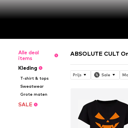
Alle deal
ABSOLUTE CULT Onl
items
Kleding
Prijs
Sale
Ma
T-shirt & tops
Sweatwear
Grote maten
SALE