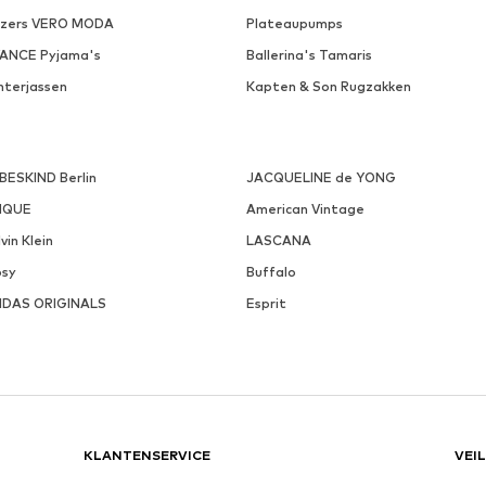
azers VERO MODA
Plateaupumps
VANCE Pyjama's
Ballerina's Tamaris
nterjassen
Kapten & Son Rugzakken
EBESKIND Berlin
JACQUELINE de YONG
NQUE
American Vintage
vin Klein
LASCANA
psy
Buffalo
IDAS ORIGINALS
Esprit
KLANTENSERVICE
VEI