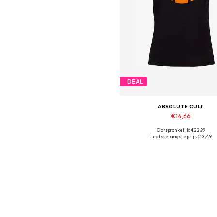
DEAL
ABSOLUTE CULT
€14,66
Oorspronkelijk: €22,99
Beschikbare maten: M
Laatste laagste prijs:
€13,49
In winkelmandje