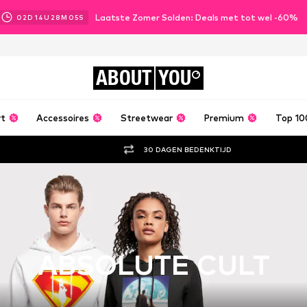
Laatste Zomer Solden: Deals met tot wel -60%
02
D
14
U
28
M
04
S
ABOUT
YOU
rt
Accessoires
Streetwear
Premium
Top 10
30 DAGEN BEDENKTIJD
ABSOLUTE CULT