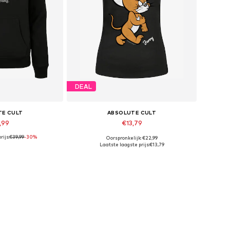
DEAL
TE CULT
ABSOLUTE CULT
,99
€13,79
rijs:
€39,99
-30%
Oorspronkelijk: €22,99
 maten: XXL
Beschikbare maten: XS
Laatste laagste prijs:
€13,79
elmandje
In winkelmandje