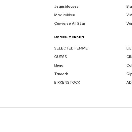
Jeansblouses
Bl
Maxi rokken
VI
Converse All Star
Wi
DAMES MERKEN
SELECTED FEMME
LI
GUESS
CI
khujo
Cal
Tamaris
Gi
BIRKENSTOCK
AD