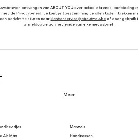
ieuwsbrieven ontvangen van ABOUT YOU over actuele trends, aanbiedingen
g met de
Privacybeleid
. Je kunt je toestemming te allen tijde intrekken m
een bericht te sturen naar
klantenservice@aboutyou.be
of door gebruik 
afmeldoptie aan het einde van elke nieuwsbrief.
T
Meer
ondkleedjes
Mantels
e Air Max
Handtassen