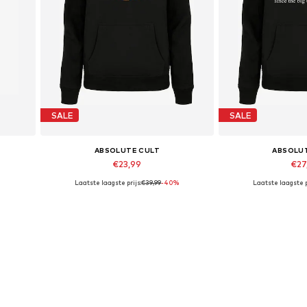
SALE
SALE
ABSOLUTE CULT
ABSOLU
€23,99
€27
Laatste laagste prijs:
€39,99
-40%
Laatste laagste p
Beschikbare maten: XL
Beschikbare
In winkelmandje
In wink