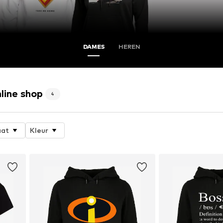
DAMES
HEREN
ine shop
4
at
Kleur