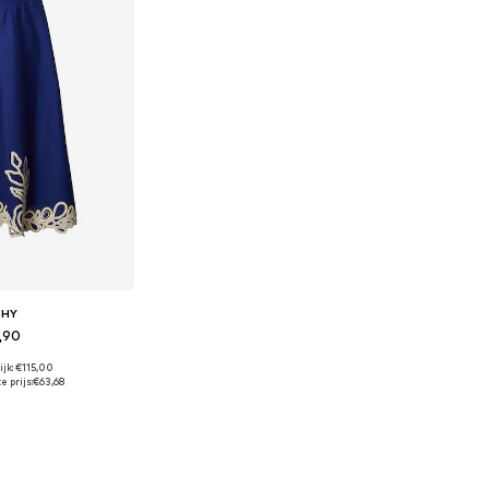
RHY
,90
jk: €115,00
 maten: 42
 prijs:
€63,68
elmandje