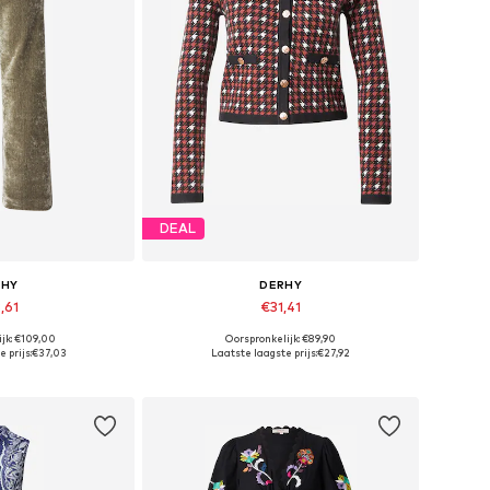
DEAL
RHY
DERHY
,61
€31,41
jk: €109,00
Oorspronkelijk: €89,90
aten: 38, 40
Beschikbare maten: M, L
 prijs:
€37,03
Laatste laagste prijs:
€27,92
elmandje
In winkelmandje