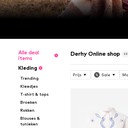
Alle deal
Derhy Online shop
23
items
Kleding
Prijs
Sale
Ma
Trending
Kleedjes
T-shirt & tops
Broeken
Rokken
Blouses &
tunieken