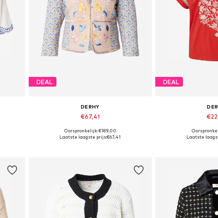
DEAL
DEAL
DERHY
DE
€67,41
€22
Oorspronkelijk: €189,00
Oorspronkel
Beschikbare maten: S, M, L
Beschikbare m
Laatste laagste prijs:
€67,41
Laatste laagst
In winkelmandje
In wink