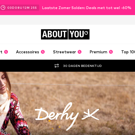
Laatste Zomer Solden: Deals met tot wel -60%
03
D
08
U
12
M
23
S
ABOUT
YOU
rt
Accessoires
Streetwear
Premium
Top 10
30 DAGEN BEDENKTIJD