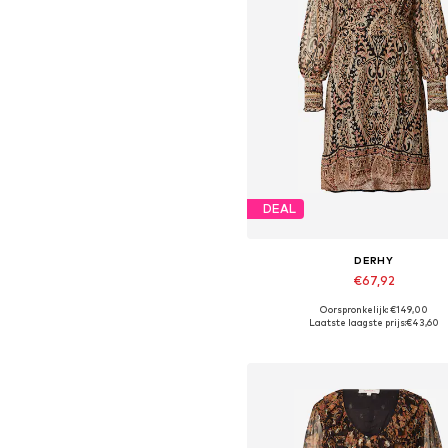
DEAL
DERHY
€67,92
Oorspronkelijk: €149,00
Beschikbare maten: 40
Laatste laagste prijs:
€43,60
In winkelmandje