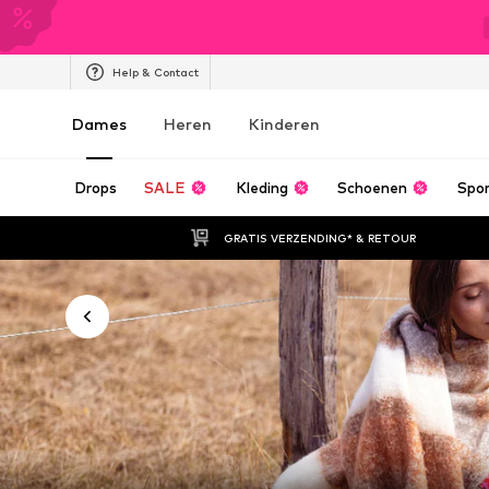
Help & Contact
Dames
Heren
Kinderen
Drops
SALE
Kleding
Schoenen
Spo
GRATIS VERZENDING* & RETOUR