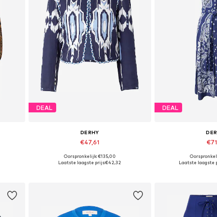
DEAL
DEAL
DERHY
DE
€47,61
€71
Oorspronkelijk: €135,00
Oorspronkeli
Beschikbare maten: M
Beschikbare
Laatste laagste prijs:
€42,32
Laatste laagste p
In winkelmandje
In wink