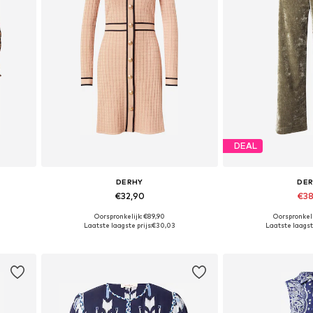
DEAL
DERHY
DE
€32,90
€38
Oorspronkelijk: €89,90
Oorspronkeli
Beschikbare maten: M, L
Beschikbare m
Laatste laagste prijs:
€30,03
Laatste laagste
In winkelmandje
In wink