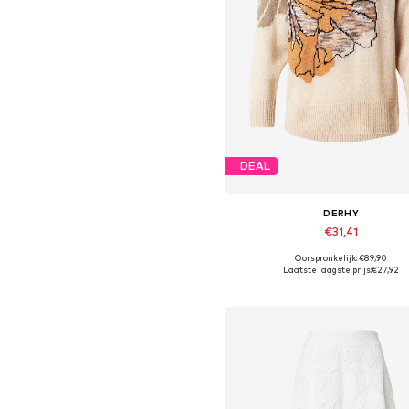
DEAL
DERHY
€31,41
Oorspronkelijk: €89,90
Beschikbare maten: S, L, XL
Laatste laagste prijs:
€27,92
In winkelmandje