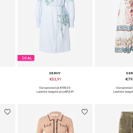
DEAL
DERHY
DE
€53,91
€79
Oorspronkelijk: €159,00
Oorspronkeli
Beschikbare maten: 36, 38
Beschikbare
Laatste laagste prijs:
€53,91
Laatste laagste
In winkelmandje
In wink