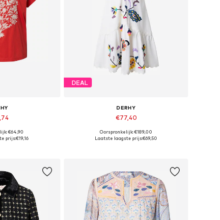
DEAL
RHY
DERHY
,74
€77,40
ijk: €64,90
Oorspronkelijk: €189,00
aten: S, M, L
Beschikbare maten: 38, 40, 42
e prijs:
€19,16
Laatste laagste prijs:
€69,50
elmandje
In winkelmandje