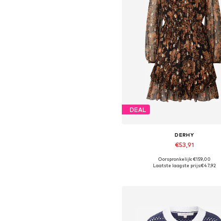
DEAL
DERHY
€53,91
Oorspronkelijk: €159,00
Beschikbare maten: 38, 40
Laatste laagste prijs:
€47,92
In winkelmandje