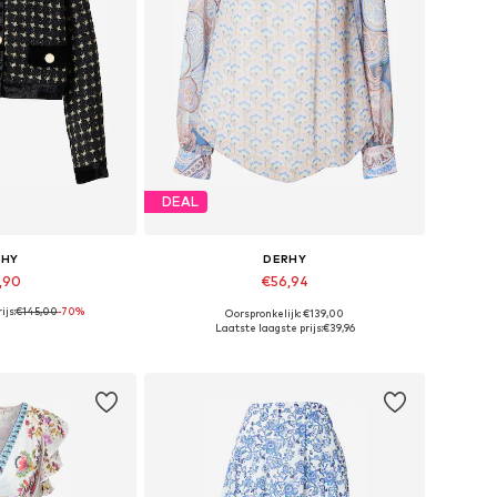
DEAL
RHY
DERHY
,90
€56,94
ijs:
€145,00
-70%
Oorspronkelijk: €139,00
ten: M, L, XL
Beschikbare maten: S, M
Laatste laagste prijs:
€39,96
elmandje
In winkelmandje