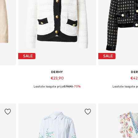
SALE
SALE
DERHY
DE
€23,90
€42
Laatste laagste prijs:
€79,90
-70%
Laatste laagste pr
Beschikbare maten: S, M, L, XL
Beschikbare ma
In winkelmandje
In wink