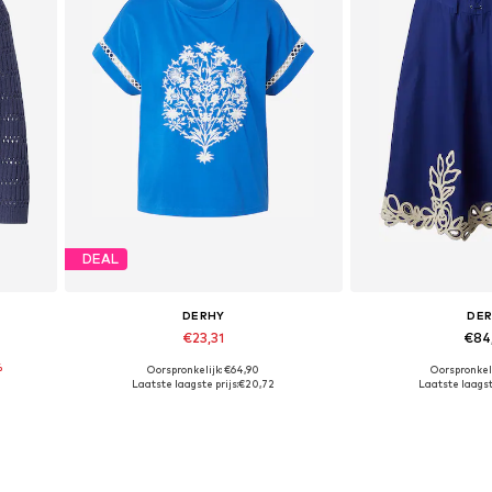
DEAL
DERHY
DE
€23,31
€84
%
Oorspronkelijk: €64,90
Oorspronkeli
XL
Beschikbare maten: M
Beschikbare
Laatste laagste prijs:
€20,72
Laatste laagste
In winkelmandje
In wink