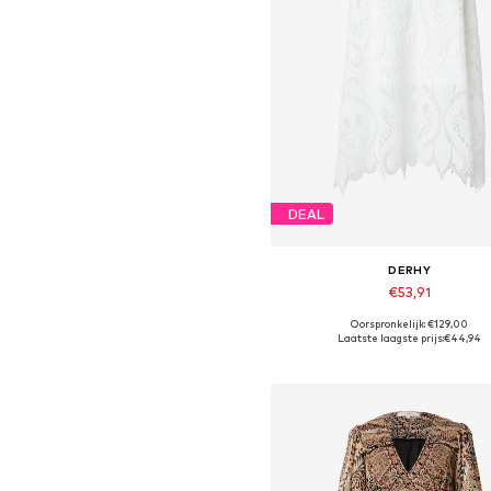
DEAL
DERHY
€53,91
Oorspronkelijk: €129,00
Beschikbare maten: 38, 40
Laatste laagste prijs:
€44,94
In winkelmandje