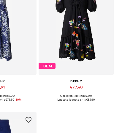
DEAL
RHY
DERHY
,91
€77,40
jk: €169,00
Oorspronkelijk: €189,00
 maten: 38
Beschikbare maten: 38, 40
rijs:
€79,90
-10%
Laatste laagste prijs:
€55,60
elmandje
In winkelmandje