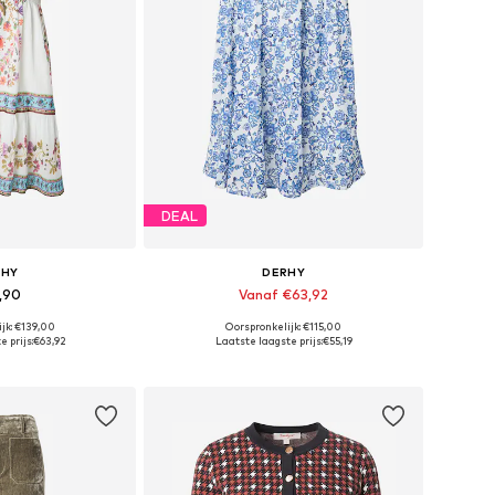
DEAL
RHY
DERHY
,90
Vanaf €63,92
jk: €139,00
Oorspronkelijk: €115,00
 maten: 38
Beschikbare maten: 38, 40
 prijs:
€63,92
Laatste laagste prijs:
€55,19
elmandje
In winkelmandje