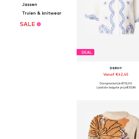
Jassen
Truien & knitwear
SALE
DEAL
DERHY
Vanaf €42,45
Oorspronkelijk: €115,00
Beschikbare maten: S, M, L
Laatste laagste prijs:
€35,96
In winkelmandje