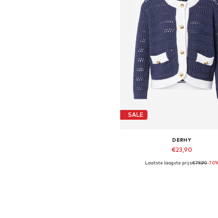
SALE
DERHY
€23,90
Laatste laagste prijs:
€79,90
-70
Beschikbare maten: S, M, L, 
In winkelmandje