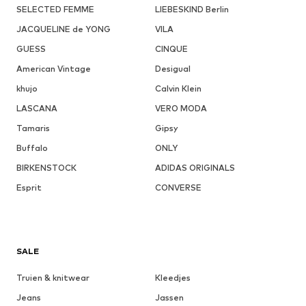
SELECTED FEMME
LIEBESKIND Berlin
JACQUELINE de YONG
VILA
GUESS
CINQUE
American Vintage
Desigual
khujo
Calvin Klein
LASCANA
VERO MODA
Tamaris
Gipsy
Buffalo
ONLY
BIRKENSTOCK
ADIDAS ORIGINALS
Esprit
CONVERSE
SALE
Truien & knitwear
Kleedjes
Jeans
Jassen