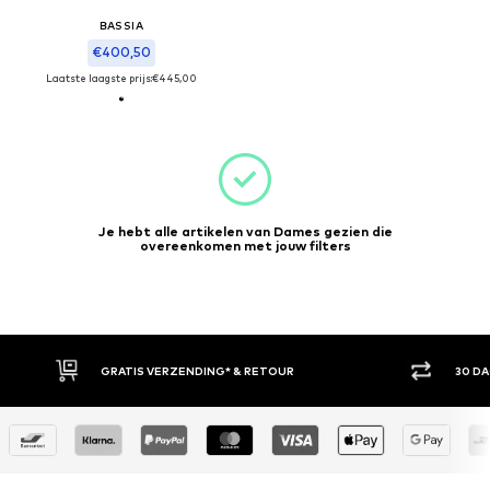
BASSIA
€400,50
Laatste laagste prijs:
€445,00
Je hebt alle artikelen van Dames gezien die
overeenkomen met jouw filters
GRATIS VERZENDING* & RETOUR
30 D