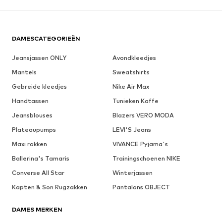
DAMESCATEGORIEËN
Jeansjassen ONLY
Avondkleedjes
Mantels
Sweatshirts
Gebreide kleedjes
Nike Air Max
Handtassen
Tunieken Kaffe
Jeansblouses
Blazers VERO MODA
Plateaupumps
LEVI'S Jeans
Maxi rokken
VIVANCE Pyjama's
Ballerina's Tamaris
Trainingschoenen NIKE
Converse All Star
Winterjassen
Kapten & Son Rugzakken
Pantalons OBJECT
DAMES MERKEN