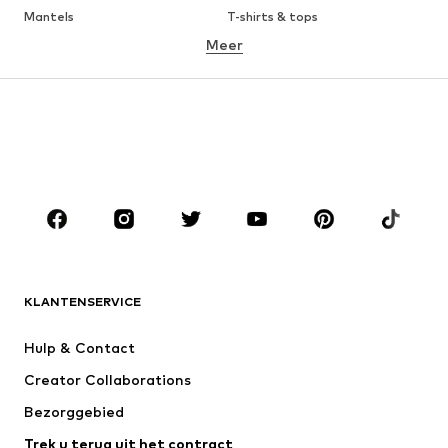
Mantels
T-shirts & tops
Meer
Broeken
Ondergoed
Rokken
Blouses & tunieken
Sweatwear
Blazers
Zwemkleding
Jumpsuits
Grote maten
Zwangerschapskleding
Schoenen
Sport
Accessoires
Premium
KLEDING
KLANTENSERVICE
Nieuw
Trending
Kleedjes
Jeans
Hulp & Contact
T-shirt & tops
Broeken
Creator Collaborations
Jassen
Truien & knitwear
Bezorggebied
Ondergoed
Blouses & tunieken
Trek u terug uit het contract