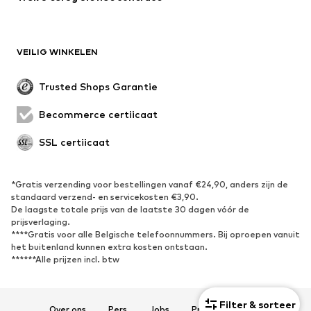
Mantels
Rokken
Zwemkleding
Sweatwear
Blazers
Jumpsuits
VEILIG WINKELEN
Grote maten
Zwangerschapskleding
Evenementen
Exclusief
Trusted Shops Garantie
Upcycling
Becommerce certificaat
SCHOENEN
SSL certificaat
Nieuw
Trending
Sneakers
Enkellaarsjes
*Gratis verzending voor bestellingen vanaf €24,90, anders zijn de
standaard verzend- en servicekosten €3,90.
Pumps & hakken
Laarzen
De laagste totale prijs van de laatste 30 dagen vóór de
Sandalen
Lage schoenen
prijsverlaging.
****Gratis voor alle Belgische telefoonnummers. Bij oproepen vanuit
Sportschoenen
Ballerina's
het buitenland kunnen extra kosten ontstaan.
******Alle prijzen incl. btw
Muiltjes
Pantoffels
Waterschoenen
Exclusief
Filter & sorteer
Over ons
Pers
Jobs
Privacyverklaring