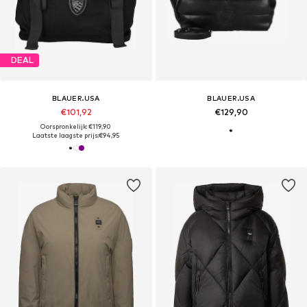
DEAL
BLAUER.USA
BLAUER.USA
€101,92
€129,90
Oorspronkelijk: €119,90
Laatste laagste prijs:
€94,95