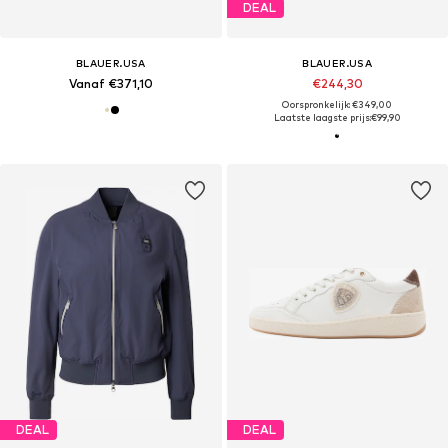
DEAL
BLAUER.USA
BLAUER.USA
Vanaf €371,10
€244,30
Oorspronkelijk: €349,00
Laatste laagste prijs:
€99,90
DEAL
DEAL