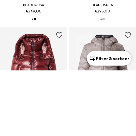
BLAUER.USA
BLAUER.USA
€349,00
€295,00
Filter & sorteer
Nieuw
Nieuw
BLAUER.USA
BLAUER.USA
€309,00
€375,00