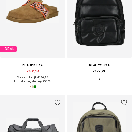
DEAL
BLAUER.USA
BLAUER.USA
€101,18
€129,90
Oorspronkelijk: €134,90
Laatste laagste prijs:
€92,95