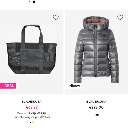
DEAL
Nieuw
BLAUER.USA
BLAUER.USA
€62,93
€295,00
Oorspronkelijk: €89,90
Laatste laagste prijs:
€60,95