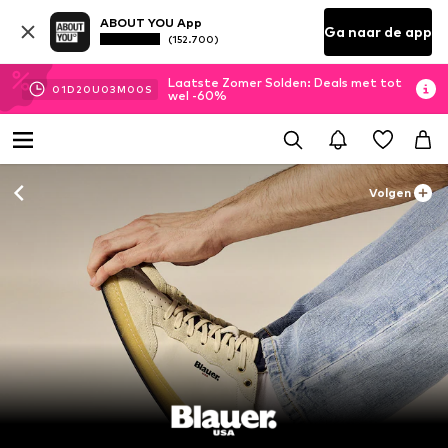
ABOUT YOU App
Ga naar de app
(152.700)
Laatste Zomer Solden: Deals met tot
01
D
20
U
02
M
58
S
wel -60%
Volgen