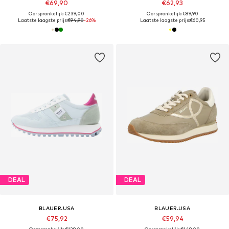
€69,90
€62,93
Oorspronkelijk: €239,00
Oorspronkelijk: €89,90
Laatste laagste prijs:
€94,90
-26%
Laatste laagste prijs:
€60,95
DEAL
DEAL
BLAUER.USA
BLAUER.USA
€75,92
€59,94