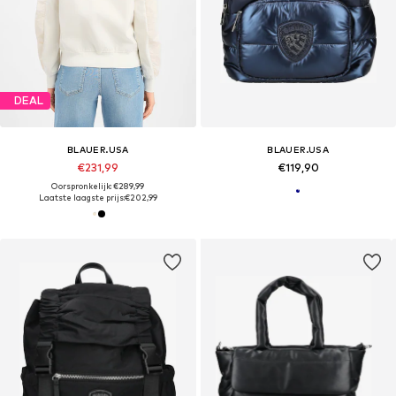
DEAL
BLAUER.USA
BLAUER.USA
€231,99
€119,90
Oorspronkelijk: €289,99
Laatste laagste prijs:
€202,99