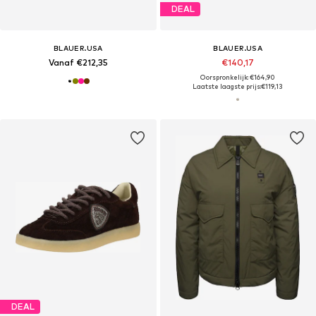
DEAL
BLAUER.USA
BLAUER.USA
Vanaf €212,35
€140,17
Oorspronkelijk: €164,90
Laatste laagste prijs:
€119,13
DEAL