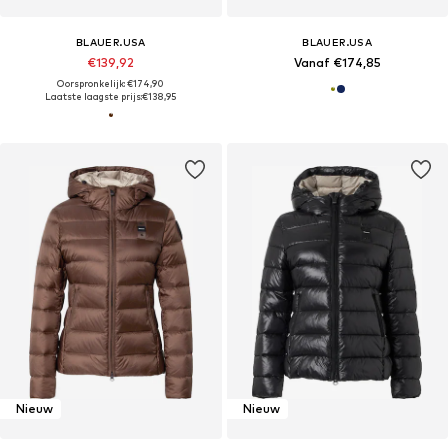
BLAUER.USA
BLAUER.USA
€139,92
Vanaf €174,85
Oorspronkelijk: €174,90
Laatste laagste prijs:
€138,95
Nieuw
Nieuw