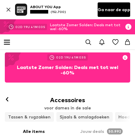
ABOUT YOU App
Ga naar de app
(152.700)
Laatste Zomer Solden: Deals met tot
02
D
19
U
41
M
01
S
wel -60%
02
D
19
U
41
M
01
S
Laatste Zomer Solden: Deals met tot wel
-60%
Accessoires
voor dames in de sale
Tassen & rugzakken
Sjaals & omslagdoeken
Hoeden
Alle items
Jouw deals
50.992