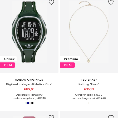
Unisex
Premium
DEAL
DEAL
ADIDAS ORIGINALS
TED BAKER
Digitaal horloge 'Athletics One'
Ketting 'Hara'
€89,10
€35,10
Oorspronkelijk: €99,00
Oorspronkelijk: €39,00
Laatste laagste prijs:
€89,10
Laatste laagste prijs:
€34,90