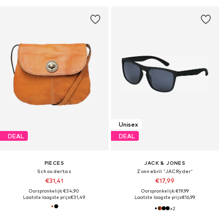
Unisex
DEAL
DEAL
PIECES
JACK & JONES
Schoudertas
Zonnebril 'JACRyder'
€31,41
€17,99
Oorspronkelijk: €34,90
Oorspronkelijk: €19,99
Laatste laagste prijs:
€31,49
Laatste laagste prijs:
€16,99
+
2