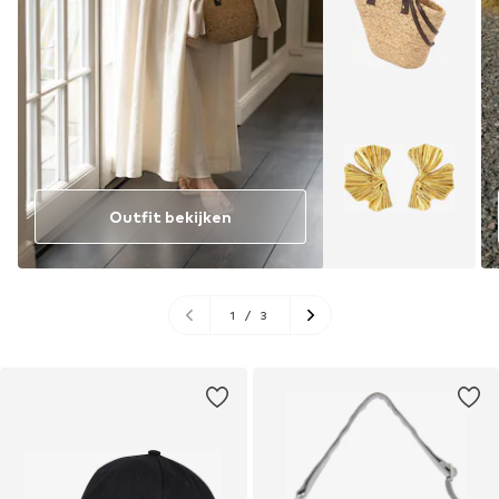
Outfit bekijken
1
/
3