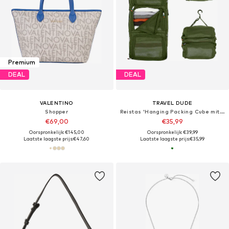
Premium
DEAL
DEAL
VALENTINO
TRAVEL DUDE
Shopper
Reistas 'Hanging Packing Cube mit Kompression, Hängende Packwürfel für Rucksack und Koffer, Reise Regal in Schwarz'
€69,00
€35,99
Oorspronkelijk: €145,00
Oorspronkelijk: €39,99
Laatste laagste prijs:
€47,60
Laatste laagste prijs:
€35,99