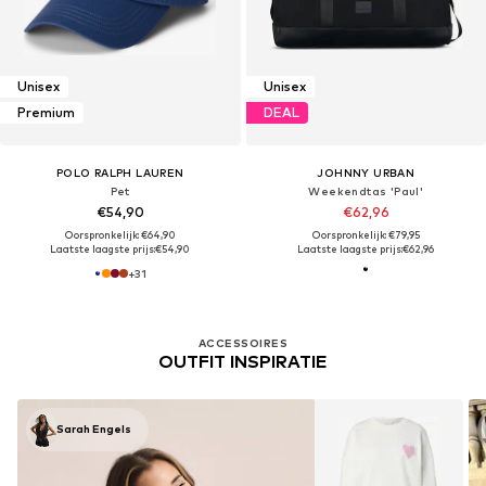
Unisex
Unisex
Premium
DEAL
POLO RALPH LAUREN
JOHNNY URBAN
Pet
Weekendtas 'Paul'
€54,90
€62,96
Oorspronkelijk: €64,90
Oorspronkelijk: €79,95
Laatste laagste prijs:
€54,90
Laatste laagste prijs:
€62,96
+
31
ACCESSOIRES
OUTFIT INSPIRATIE
Sarah Engels