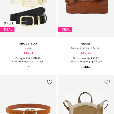
3 Pack
DEAL
DEAL
ABOUT YOU
PIECES
Riem
Schoudertas 'TALLY'
€14,31
€42,49
Oorspronkelijk: €19,90
Oorspronkelijk: €49,99
Laatste laagste prijs:
€14,31
Laatste laagste prijs:
€31,41
+
1