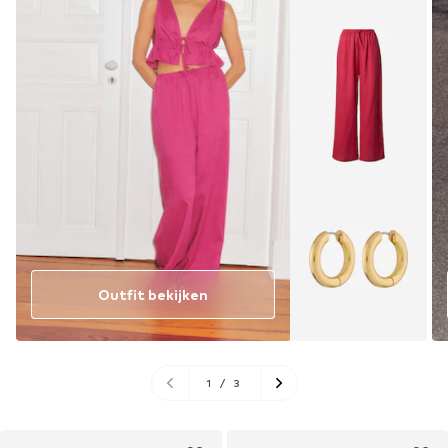
Outfit bekijken
1
/
3