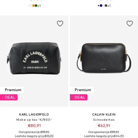
+
1
+
1
Premium
Premium
DEAL
DEAL
KARL LAGERFELD
CALVIN KLEIN
Make up tas 'K/RSG'
Schoudertas
€80,91
€62,91
Oorspronkelijk: €99,90
Oorspronkelijk: €99,90
Laatste laagste prijs:
€55,92
Laatste laagste prijs:
€34,93