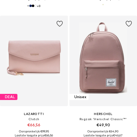
+
8
DEAL
Unisex
LAZAROTTI
HERSCHEL
Clutch
Rugzak 'Herschel Classic™'
€66,56
€49,90
Oorspronkelijk: €99,95
Oorspronkelijk: €64,90
Laatste laagste prijs:
€66,56
Laatste laagste prijs:
€46,67