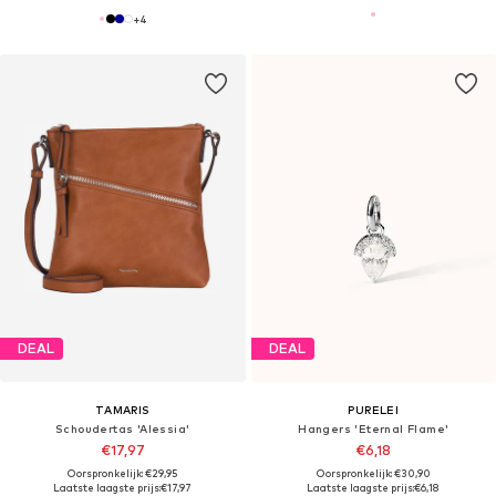
+
4
DEAL
DEAL
TAMARIS
PURELEI
Schoudertas 'Alessia'
Hangers 'Eternal Flame'
€17,97
€6,18
Oorspronkelijk: €29,95
Oorspronkelijk: €30,90
Laatste laagste prijs:
€17,97
Laatste laagste prijs:
€6,18