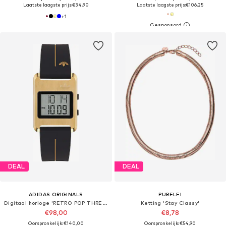
Laatste laagste prijs:
€34,90
Laatste laagste prijs:
€106,25
+
1
DEAL
DEAL
ADIDAS ORIGINALS
PURELEI
Digitaal horloge 'RETRO POP THREE'
Ketting 'Stay Classy'
€98,00
€8,78
Oorspronkelijk: €140,00
Oorspronkelijk: €54,90