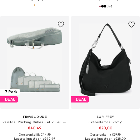
+
1
7 Pack
DEAL
DEAL
TRAVEL DUDE
SURI FREY
Reistas 'Packing Cubes Set 7 Teilig mit Kompression, Packwürfel, Packtaschen Set für Rucksack & Koffer'
Schoudertas 'Romy'
€40,49
€28,00
Oorspronkelijk: €44,99
Oorspronkelijk: €69,99
Laatste laagste prijs:
€40,49
Laatste laagste prijs:
€28,00