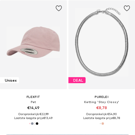
Unisex
DEAL
FLEXFIT
PURELEI
Pet
Ketting 'Stay Classy'
€14,49
€8,78
Oorspronkelijk: €22,99
Oorspronkelijk: €54,90
Laatste laagste prijs:
€13,49
Laatste laagste prijs:
€8,78