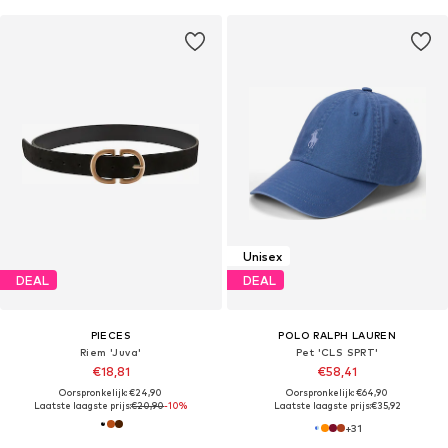
Unisex
DEAL
DEAL
PIECES
POLO RALPH LAUREN
Riem 'Juva'
Pet 'CLS SPRT'
€18,81
€58,41
Oorspronkelijk: €24,90
Oorspronkelijk: €64,90
Laatste laagste prijs:
€20,90
-10%
Laatste laagste prijs:
€35,92
+
31