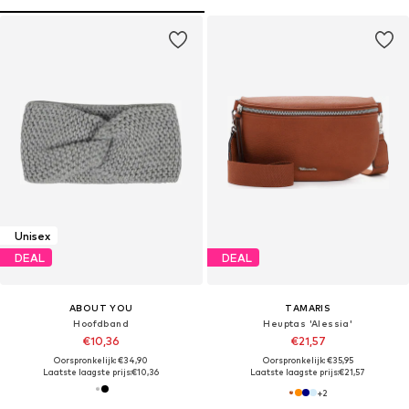
Unisex
DEAL
DEAL
ABOUT YOU
TAMARIS
Hoofdband
Heuptas 'Alessia'
€10,36
€21,57
Oorspronkelijk: €34,90
Oorspronkelijk: €35,95
Laatste laagste prijs:
€10,36
Laatste laagste prijs:
€21,57
+
2