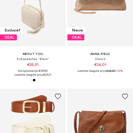
Exclusief
Nieuw
DEAL
DEAL
ABOUT YOU
ANNA FIELD
Schoudertas 'Eleni'
Clutch
€35,91
€26,01
Oorspronkelijk: €39,90
Laatste laagste prijs:
€28,90
-10%
Laatste laagste prijs:
€25,11