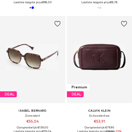
Laatste laagste prijs:
€98,00
Laatste laagste prijs:
€8,78
Premium
DEAL
DEAL
ISABEL BERNARD
CALVIN KLEIN
Zonnebril
Schoudertas
€55,04
€53,91
Oorspronkelijk: €139,00
Oorspronkelijk: €79,90
Laatste laagste prijs:
€55,04
Laatste laagste prijs:
€59,90
-10%