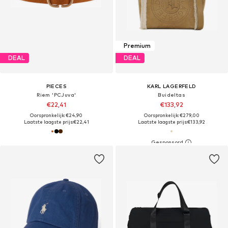
Premium
DEAL
DEAL
PIECES
KARL LAGERFELD
Riem 'PCJuva'
Buideltas
€22,41
€133,92
Oorspronkelijk: €24,90
Oorspronkelijk: €279,00
Laatste laagste prijs:
€22,41
Laatste laagste prijs:
€133,92