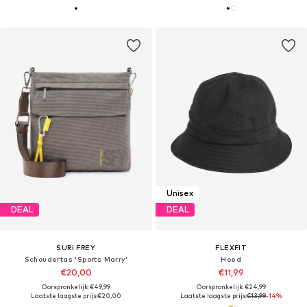
Unisex
DEAL
DEAL
SURI FREY
FLEXFIT
Schoudertas 'Sports Marry'
Hoed
€20,00
€11,99
Oorspronkelijk: €49,99
Oorspronkelijk: €24,99
Laatste laagste prijs:
€20,00
Laatste laagste prijs:
€13,99
-14%