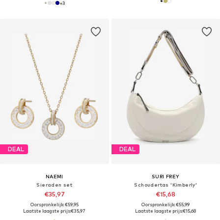
+
3
DEAL
DEAL
NAEMI
SURI FREY
Sieraden set
Schoudertas 'Kimberly'
€35,97
€15,68
Oorspronkelijk: €59,95
Oorspronkelijk: €55,99
Laatste laagste prijs:
€35,97
Laatste laagste prijs:
€15,68