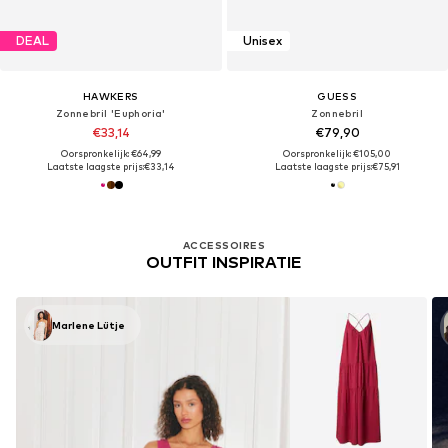
DEAL
Unisex
HAWKERS
GUESS
Zonnebril 'Euphoria'
Zonnebril
€33,14
€79,90
Oorspronkelijk: €64,99
Oorspronkelijk: €105,00
Laatste laagste prijs:
€33,14
Laatste laagste prijs:
€75,91
ACCESSOIRES
OUTFIT INSPIRATIE
Marlene Lütje