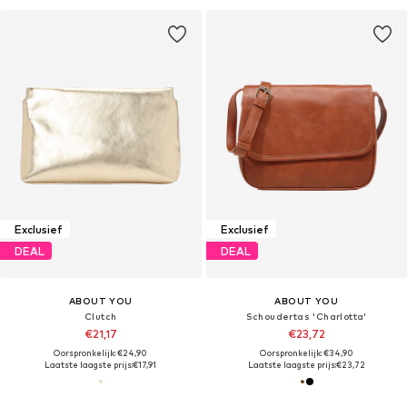
Exclusief
Exclusief
DEAL
DEAL
ABOUT YOU
ABOUT YOU
Clutch
Schoudertas 'Charlotta'
€21,17
€23,72
Oorspronkelijk: €24,90
Oorspronkelijk: €34,90
Laatste laagste prijs:
€17,91
Laatste laagste prijs:
€23,72