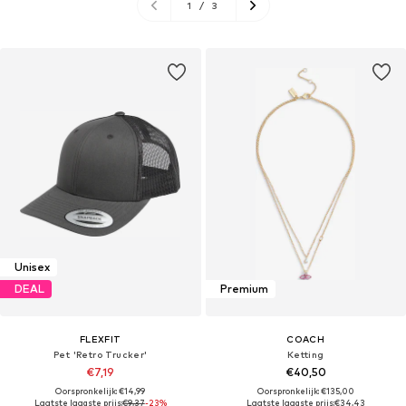
1
/
3
Unisex
DEAL
Premium
FLEXFIT
COACH
Pet 'Retro Trucker'
Ketting
€7,19
€40,50
Oorspronkelijk: €14,99
Oorspronkelijk: €135,00
Laatste laagste prijs:
€9,37
-23%
Laatste laagste prijs:
€34,43