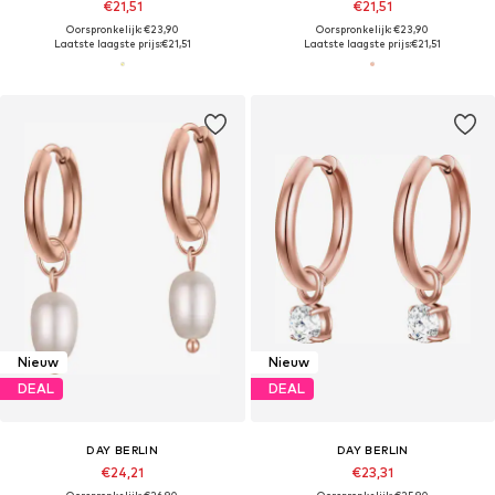
€21,51
€21,51
Oorspronkelijk: €23,90
Oorspronkelijk: €23,90
Laatste laagste prijs:
€21,51
Laatste laagste prijs:
€21,51
Nieuw
Nieuw
DEAL
DEAL
DAY BERLIN
DAY BERLIN
€24,21
€23,31