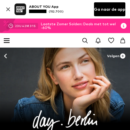
ABOUT YOU App
Ga naar de app
(152.700)
Laatste Zomer Solden: Deals met tot wel
23
U
42
M
28
S
-60%
Volgen