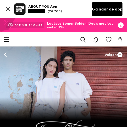
ABOUT YOU App
Ga naar de app
(152.700)
Laatste Zomer Solden: Deals met tot
02
D
05
U
56
M
45
S
wel -60%
Volgen