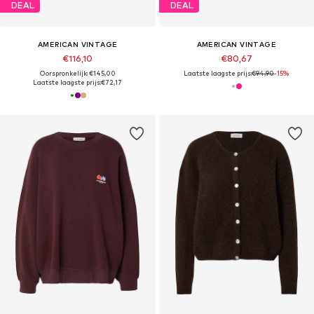
DEAL
DEAL
AMERICAN VINTAGE
AMERICAN VINTAGE
€116,10
€80,67
Oorspronkelijk: €145,00
Laatste laagste prijs:
€94,90
-15%
Laatste laagste prijs:
€72,17