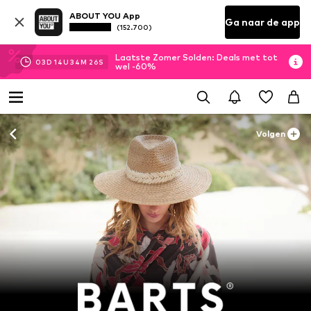
ABOUT YOU App
Ga naar de app
(152.700)
Laatste Zomer Solden: Deals met tot
03
D
14
U
34
M
24
S
wel -60%
Volgen