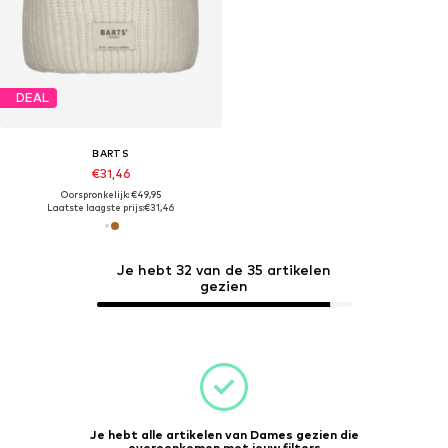
DEAL
BARTS
€31,46
Oorspronkelijk: €49,95
Laatste laagste prijs:
€31,46
Je hebt 32 van de 35 artikelen
gezien
Je hebt alle artikelen van Dames gezien die
overeenkomen met jouw filters