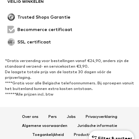
VEILIG WINKELEN
Grote maten
Zwangerschapskleding
Evenementen
Exclusief
Trusted Shops Garantie
Upcycling
Becommerce certificaat
SCHOENEN
SSL certificaat
Nieuw
Trending
Sneakers
Enkellaarsjes
*Gratis verzending voor bestellingen vanaf €24,90, anders zijn de
standaard verzend- en servicekosten €3,90.
Pumps & hakken
Laarzen
De laagste totale prijs van de laatste 30 dagen vóór de
Sandalen
Lage schoenen
prijsverlaging.
****Gratis voor alle Belgische telefoonnummers. Bij oproepen vanuit
Sportschoenen
Ballerina's
het buitenland kunnen extra kosten ontstaan.
******Alle prijzen incl. btw
Muiltjes
Pantoffels
Waterschoenen
Exclusief
Over ons
Pers
Jobs
Privacyverklaring
SPORT
Algemene voorwaarden
Juridische informatie
Sportkleding
Sporten
Toegankelijkheid
Productveiligheid
Filter & sorteer
Sportschoenen
Sportrugzakken & -tassen