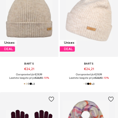
Unisex
Unisex
DEAL
DEAL
BARTS
BARTS
€24,21
€24,21
Oorspronkelijk: €29,99
Oorspronkelijk: €29,99
Laatste laagste prijs:
€26,90
-10%
Laatste laagste prijs:
€26,90
-10%
+
3
+
3