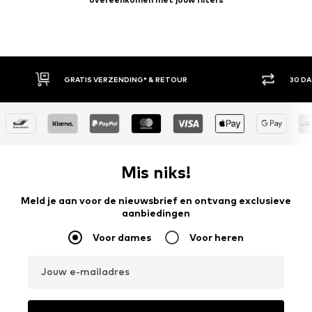
30 DAGEN BEDENKTIJD
ACH
Mis niks!
Meld je aan voor de nieuwsbrief en ontvang exclusieve
aanbiedingen
Voor dames
Voor heren
Jouw e-mailadres