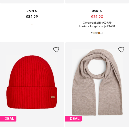
BARTS
BARTS
€34,99
€26,90
Oorspronkelijk: €29,99
Laatste laagste prijs:
€26,99
+
3
DEAL
DEAL