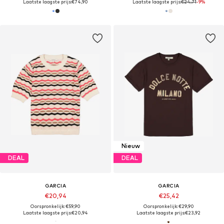
Laatste laagste prijs:
€74,90
Laatste laagste prijs:
€24,71
-9%
Nieuw
DEAL
DEAL
GARCIA
GARCIA
€20,94
€25,42
Oorspronkelijk: €59,90
Oorspronkelijk: €29,90
Laatste laagste prijs:
€20,94
Laatste laagste prijs:
€23,92