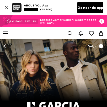
ABOUT YOU App
Ga naar de app
(152.700)
Laatste Zomer Solden: Deals met tot
02
D
00
U
55
M
09
S
wel -60%
Volgen