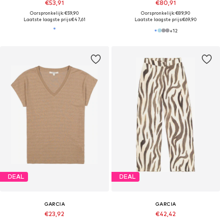
€53,91
€80,91
Oorspronkelijk: €59,90
Oorspronkelijk: €89,90
Laatste laagste prijs:
€47,61
Laatste laagste prijs:
€69,90
+
12
DEAL
DEAL
GARCIA
GARCIA
€23,92
€42,42