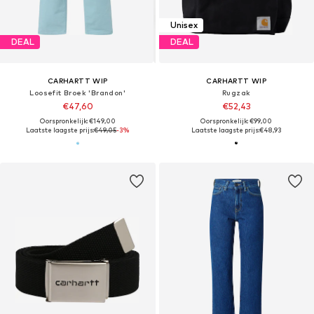
Unisex
DEAL
DEAL
CARHARTT WIP
CARHARTT WIP
Loosefit Broek 'Brandon'
Rugzak
€47,60
€52,43
Oorspronkelijk: €149,00
Oorspronkelijk: €99,00
Laatste laagste prijs:
€49,05
-3%
Laatste laagste prijs:
€48,93