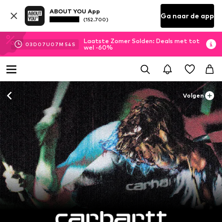
ABOUT YOU App
Ga naar de app
(152.700)
Laatste Zomer Solden: Deals met tot
03
D
07
U
07
M
52
S
wel -60%
Volgen