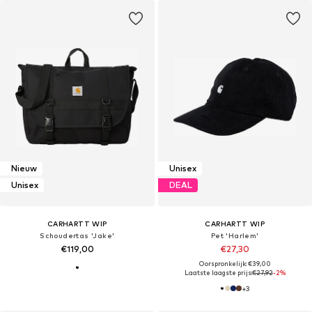
Nieuw
Unisex
Unisex
DEAL
CARHARTT WIP
CARHARTT WIP
Schoudertas 'Jake'
Pet 'Harlem'
€119,00
€27,30
Oorspronkelijk: €39,00
Laatste laagste prijs:
€27,92
-2%
+
3