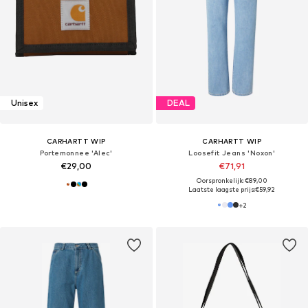
Unisex
DEAL
CARHARTT WIP
CARHARTT WIP
Portemonnee 'Alec'
Loosefit Jeans 'Noxon'
€29,00
€71,91
Oorspronkelijk: €89,00
Laatste laagste prijs:
€59,92
+
2