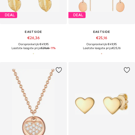
DEAL
DEAL
EASTSIDE
EASTSIDE
€26,36
€25,16
Oorspronkelijk: €49,95
Oorspronkelijk: €49,95
Laatste laagste prijs:
€29,66
-11%
Laatste laagste prijs:
€25,16