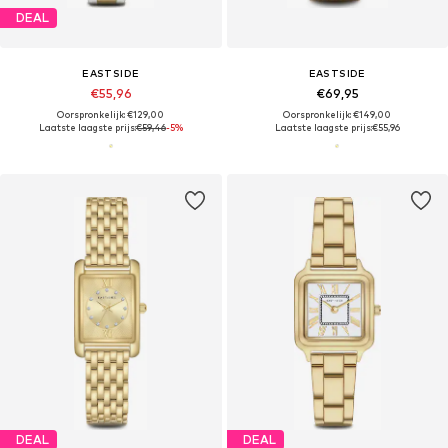
DEAL
EASTSIDE
EASTSIDE
€55,96
€69,95
Oorspronkelijk: €129,00
Oorspronkelijk: €149,00
Laatste laagste prijs:
€59,46
-5%
Laatste laagste prijs:
€55,96
DEAL
DEAL