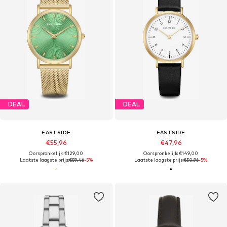
DEAL
DEAL
EASTSIDE
EASTSIDE
€55,96
€47,96
Oorspronkelijk: €129,00
Oorspronkelijk: €149,00
Laatste laagste prijs:
€59,46
-5%
Laatste laagste prijs:
€50,96
-5%