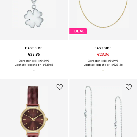
DEAL
EASTSIDE
EASTSIDE
€32,95
€23,36
Oorspronkelijk: €49,95
Oorspronkelijk: €49,95
Laatste laagste prijs:
€29,66
Laatste laagste prijs:
€23,36