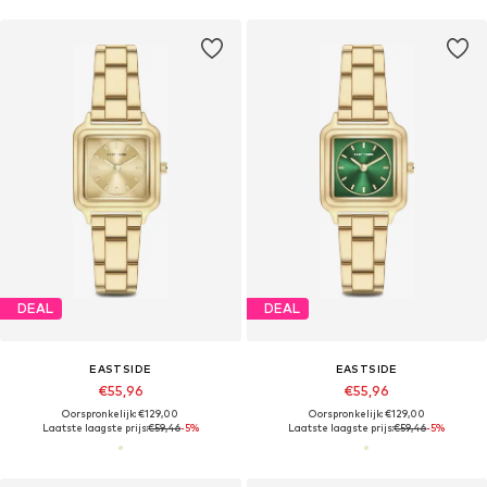
DEAL
DEAL
EASTSIDE
EASTSIDE
€55,96
€55,96
Oorspronkelijk: €129,00
Oorspronkelijk: €129,00
Laatste laagste prijs:
€59,46
-5%
Laatste laagste prijs:
€59,46
-5%