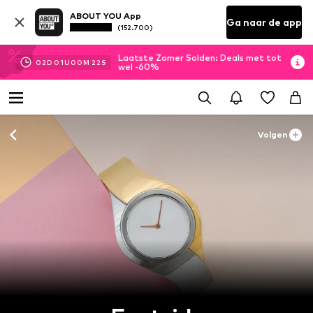
ABOUT YOU App
Ga naar de app
(152.700)
Laatste Zomer Solden: Deals met tot
02
D
01
U
00
M
21
S
wel -60%
Volgen