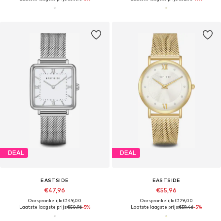
DEAL
DEAL
EASTSIDE
EASTSIDE
€47,96
€55,96
Oorspronkelijk: €149,00
Oorspronkelijk: €129,00
Laatste laagste prijs:
€50,96
-5%
Laatste laagste prijs:
€59,46
-5%