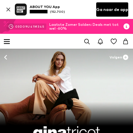
ABOUT YOU App
Ga naar de app
(152.700)
Laatste Zomer Solden: Deals met tot
03
D
09
U
41
M
32
S
wel -60%
Volgen