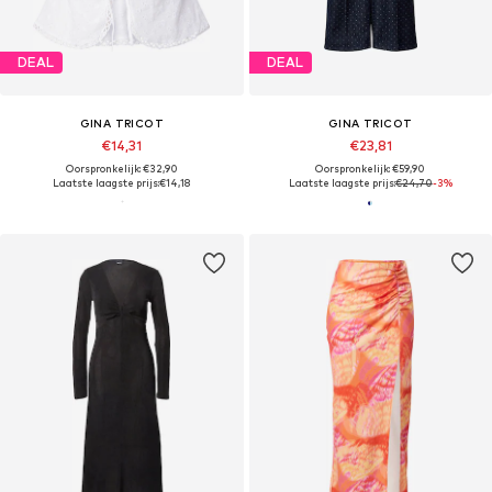
DEAL
DEAL
GINA TRICOT
GINA TRICOT
€14,31
€23,81
Oorspronkelijk: €32,90
Oorspronkelijk: €59,90
Laatste laagste prijs:
€14,18
Laatste laagste prijs:
€24,70
-3%