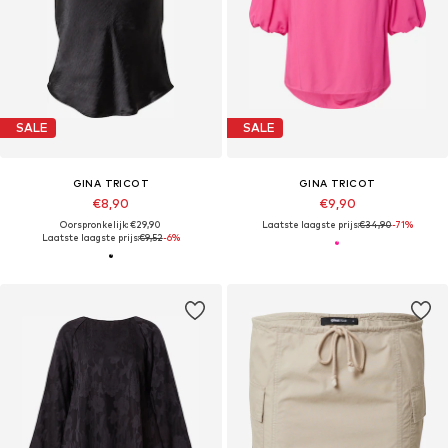
SALE
SALE
GINA TRICOT
GINA TRICOT
€8,90
€9,90
Oorspronkelijk: €29,90
Laatste laagste prijs:
€34,90
-71%
Laatste laagste prijs:
€9,52
-6%