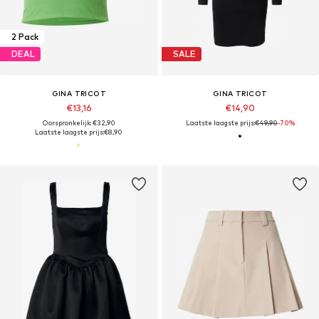
2 Pack
DEAL
SALE
GINA TRICOT
GINA TRICOT
€13,16
€14,90
Oorspronkelijk: €32,90
Laatste laagste prijs:
€49,90
-70%
Laatste laagste prijs:
€8,90