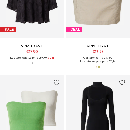
SALE
DEAL
GINA TRICOT
GINA TRICOT
€17,90
€12,95
Laatste laagste prijs:
€59,90
-70%
Oorspronkelijk: €37,90
Laatste laagste prijs:
€11,16