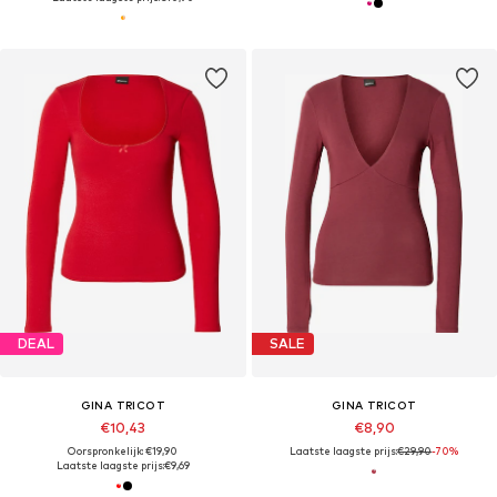
DEAL
SALE
GINA TRICOT
GINA TRICOT
€10,43
€8,90
Oorspronkelijk: €19,90
Laatste laagste prijs:
€29,90
-70%
Laatste laagste prijs:
€9,69