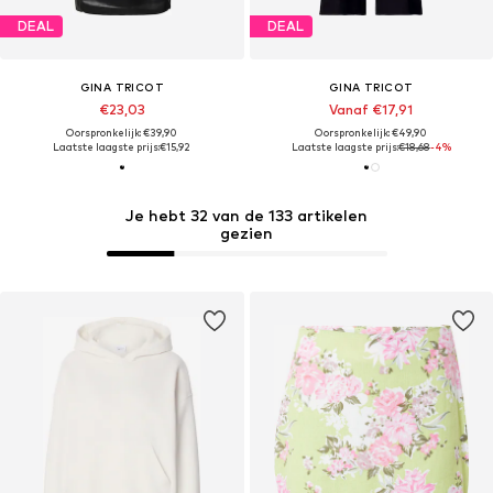
DEAL
DEAL
GINA TRICOT
GINA TRICOT
€23,03
Vanaf €17,91
Oorspronkelijk: €39,90
Oorspronkelijk: €49,90
Laatste laagste prijs:
€15,92
Laatste laagste prijs:
€18,68
-4%
Je hebt 32 van de 133 artikelen
gezien