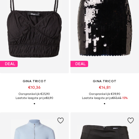
DEAL
DEAL
GINA TRICOT
GINA TRICOT
€10,36
€14,81
Oorspronkelijk: €25,90
Oorspronkelijk: €39,90
Laatste laagste prijs:
€6,90
Laatste laagste prijs:
€17,45
-15%