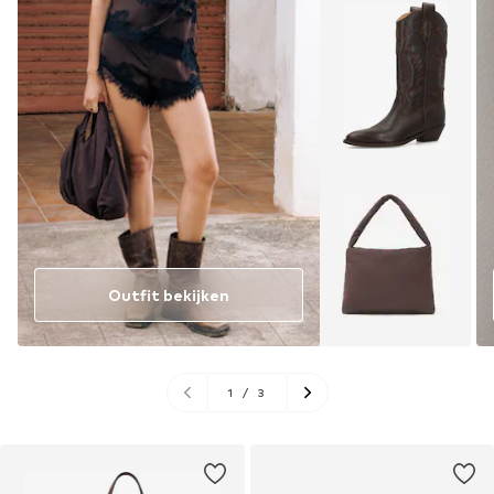
Outfit bekijken
1
/
3