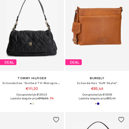
DEAL
DEAL
TOMMY HILFIGER
BURKELY
Schoudertas 'Quilted TH Monogram Shoulder'
Schoudertas 'Soft Skylar'
€111,20
€85,46
Oorspronkelijk: €139,00
Oorspronkelijk: €139,95
Laatste laagste prijs:
€115,00
-3%
Laatste laagste prijs:
€85,46