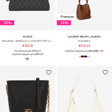
Premium
DEAL
DEAL
GUESS
LAUREN RALPH LAUREN
Handtas 'NOELLE II LUXURY SATCHEL'
Handtas
€125,10
€212,46
Oorspronkelijk: €155,00
Laatste laagste prijs:
€249,95
-15%
Laatste laagste prijs:
€80,91
+
1