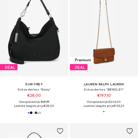
Premium
DEAL
DEAL
SURI FREY
LAUREN RALPH LAUREN
Schoudertas 'Romy'
Schoudertas 'BRADLEY'
€28,00
€197,10
Oorspronkelijk: €69,99
Oorspronkelijk: €245,00
Laatste laagste prijs:
€28,00
Laatste laagste prijs:
€135,20
+
1