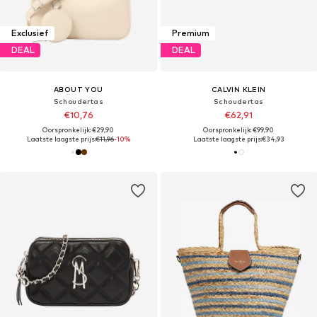
Exclusief
Premium
DEAL
DEAL
ABOUT YOU
CALVIN KLEIN
Schoudertas
Schoudertas
€10,76
€62,91
Oorspronkelijk: €29,90
Oorspronkelijk: €99,90
Laatste laagste prijs:
€11,96
-10%
Laatste laagste prijs:
€34,93