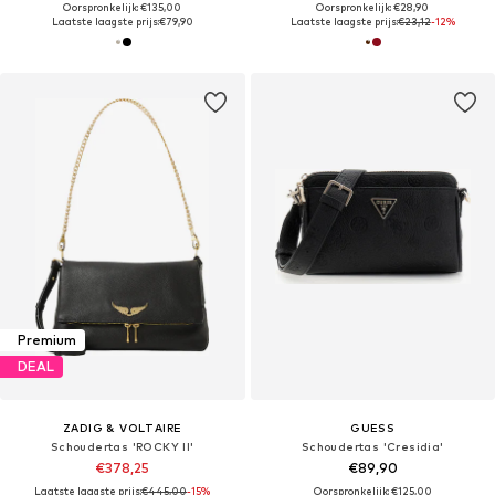
Oorspronkelijk: €135,00
Oorspronkelijk: €28,90
Laatste laagste prijs:
€79,90
Laatste laagste prijs:
€23,12
-12%
Premium
DEAL
ZADIG & VOLTAIRE
GUESS
Schoudertas 'ROCKY II'
Schoudertas 'Cresidia'
€378,25
€89,90
Laatste laagste prijs:
€445,00
-15%
Oorspronkelijk: €125,00