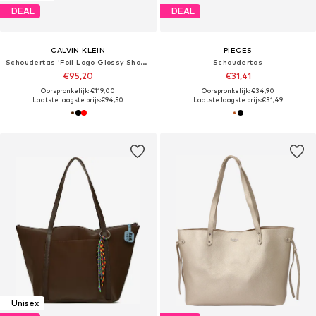
DEAL
DEAL
CALVIN KLEIN
PIECES
Schoudertas 'Foil Logo Glossy Shoulder'
Schoudertas
€95,20
€31,41
Oorspronkelijk: €119,00
Oorspronkelijk: €34,90
Laatste laagste prijs:
€94,50
Laatste laagste prijs:
€31,49
Unisex