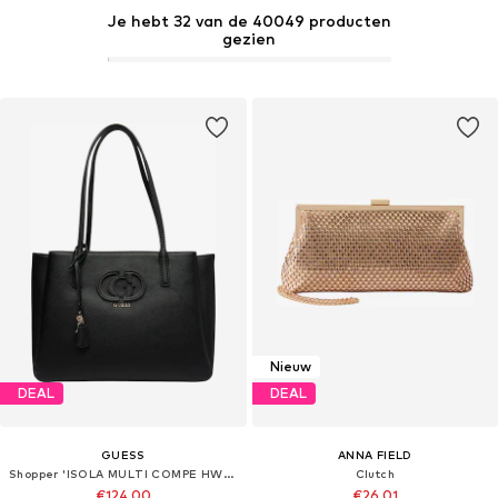
Je hebt 32 van de 40049 producten
gezien
Nieuw
DEAL
DEAL
GUESS
ANNA FIELD
Shopper 'ISOLA MULTI COMPE HWBG99 05230'
Clutch
€124,00
€26,01