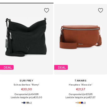
DEAL
DEAL
SURI FREY
TAMARIS
Schoudertas 'Romy'
Heuptas 'Alessia'
€20,00
€21,57
Oorspronkelijk: €49,99
Oorspronkelijk: €35,95
Laatste laagste prijs:
€20,00
Laatste laagste prijs:
€21,57
+
2
+
3