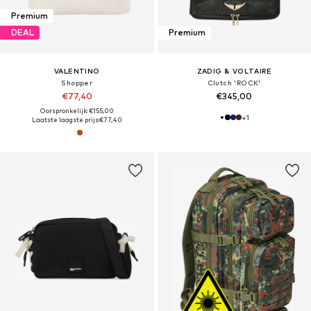
Premium
DEAL
Premium
VALENTINO
ZADIG & VOLTAIRE
Shopper
Clutch 'ROCK'
€77,40
€345,00
Oorspronkelijk: €155,00
+
1
Laatste laagste prijs:
€77,40