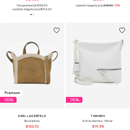
Oorspronkelijk: €155,00
Laatste laagste prijs:
€28,90
-10%
Laatste laagste prijs:
€103,20
Premium
DEAL
DEAL
KARL LAGERFELD
TAMARIS
Buideltas
Schoudertas 'Nele'
€133,92
€19,98