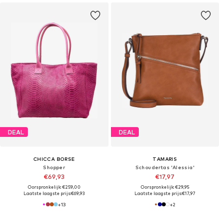
DEAL
DEAL
CHICCA BORSE
TAMARIS
Shopper
Schoudertas 'Alessia'
€69,93
€17,97
Oorspronkelijk: €259,00
Oorspronkelijk: €29,95
Laatste laagste prijs:
€69,93
Laatste laagste prijs:
€17,97
+
13
+
2