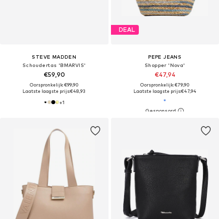
DEAL
STEVE MADDEN
PEPE JEANS
Schoudertas 'BMARVIS'
Shopper 'Nova'
€59,90
€47,94
Oorspronkelijk: €99,90
Oorspronkelijk: €79,90
Laatste laagste prijs:
€48,93
Laatste laagste prijs:
€47,94
+
1