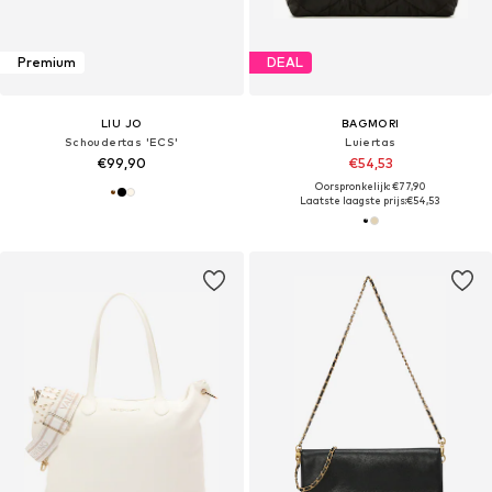
Premium
DEAL
LIU JO
BAGMORI
Schoudertas 'ECS'
Luiertas
€99,90
€54,53
Oorspronkelijk: €77,90
Laatste laagste prijs:
€54,53