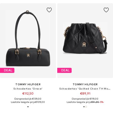
DEAL
DEAL
TOMMY HILFIGER
TOMMY HILFIGER
Schoudertas 'Grace'
Schoudertas 'Quilted Chain TH Monogram'
€112,50
€89,91
Oorspronkelijk: €139,00
Oorspronkelijk: €119,00
Laatste laagste prijs:
€109,00
Laatste laagste prijs:
€94,90
-5%