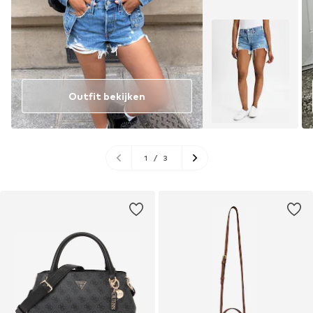
Outfit bekijken
1
/
3