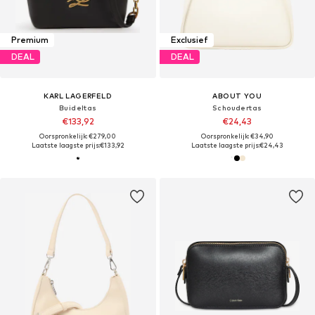
Premium
Exclusief
DEAL
DEAL
KARL LAGERFELD
ABOUT YOU
Buideltas
Schoudertas
€133,92
€24,43
Oorspronkelijk: €279,00
Oorspronkelijk: €34,90
Laatste laagste prijs:
€133,92
Laatste laagste prijs:
€24,43