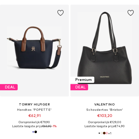
Premium
DEAL
DEAL
TOMMY HILFIGER
VALENTINO
Handtas 'POPETTE'
Schoudertas 'Brixton'
€62,91
€103,20
Oorspronkelijk: €79,90
Oorspronkelijk: €129,00
Laatste laagste prijs:
€63,92
-1%
Laatste laagste prijs:
€74,90
+
1