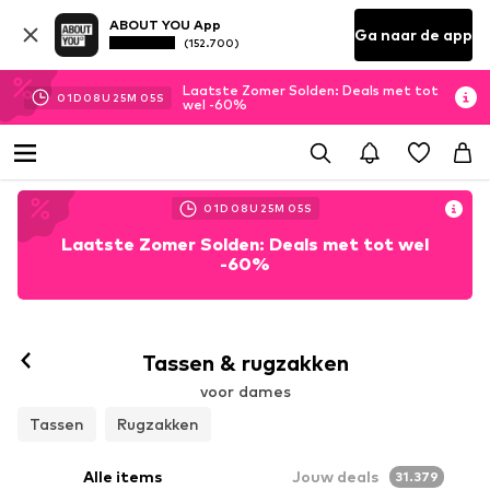
ABOUT YOU App
Ga naar de app
(152.700)
Laatste Zomer Solden: Deals met tot
01
D
08
U
25
M
02
S
wel -60%
01
D
08
U
25
M
02
S
Laatste Zomer Solden: Deals met tot wel
-60%
Tassen & rugzakken
voor dames
Tassen
Rugzakken
Alle items
Jouw deals
31.379