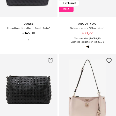
Exclusief
DEAL
GUESS
ABOUT YOU
Handtas 'Noelle Ii Tech Tote'
Schoudertas 'Charlotta'
€145,00
€23,72
Oorspronkelijk: €34,90
Laatste laagste prijs:
€23,72