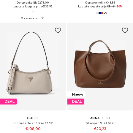
Oorspronkelijk: €279,00
Oorspronkelijk: €49,95
Laatste laagste prijs:
€133,92
Laatste laagste prijs:
€31,41
-36%
+
5
Nieuw
DEAL
DEAL
GUESS
ANNA FIELD
Schoudertas 'ZG967273'
Shopper 'H24632'
€108,00
€20,23