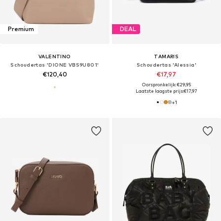
Premium
DEAL
VALENTINO
TAMARIS
Schoudertas 'DIONE VBS9U801'
Schoudertas 'Alessia'
€120,40
€17,97
Oorspronkelijk: €29,95
Laatste laagste prijs:
€17,97
+
1