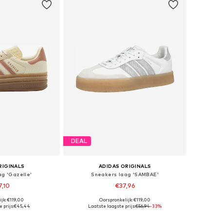
DEAL
RIGINALS
ADIDAS ORIGINALS
g 'Gazelle'
Sneakers laag 'SAMBAE'
7,10
€37,96
jk: €119,00
Oorspronkelijk: €119,00
n vele maten
Beschikbaar in vele maten
 prijs:
€45,44
Laatste laagste prijs:
€56,94
-33%
elmandje
In winkelmandje