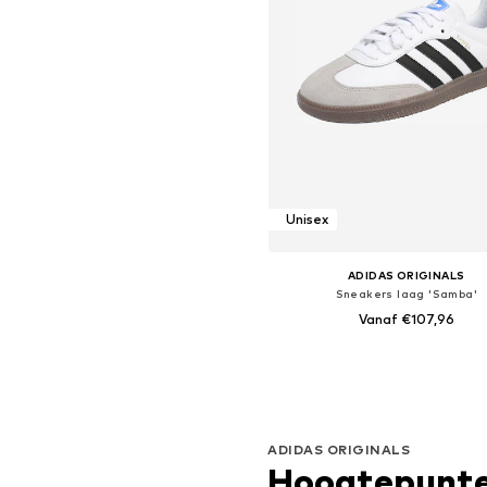
Unisex
ADIDAS ORIGINALS
Sneakers laag 'Samba'
Vanaf €107,96
+
1
Beschikbaar in vele maten
In winkelmandje
ADIDAS ORIGINALS
Hoogtepunt