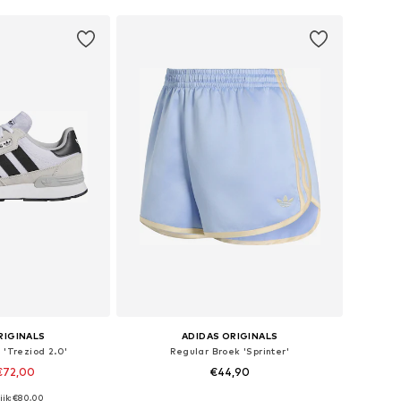
RIGINALS
ADIDAS ORIGINALS
'Treziod 2.0'
Regular Broek 'Sprinter'
€72,00
€44,90
+
2
ijk: €80,00