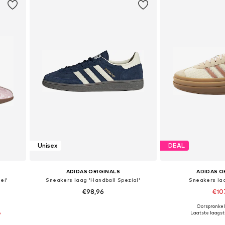
Unisex
DEAL
ADIDAS ORIGINALS
ADIDAS O
ei'
Sneakers laag 'Handball Spezial'
Sneakers laa
€98,96
€10
Oorspronkeli
Beschikbaar in vele maten
Beschikbaar i
%
Laatste laagste
In winkelmandje
In wink