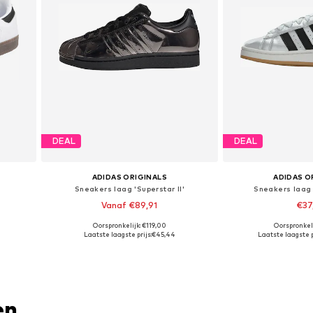
DEAL
DEAL
ADIDAS ORIGINALS
ADIDAS O
Sneakers laag 'Superstar II'
Sneakers laag
Vanaf €89,91
€37
Oorspronkelijk: €119,00
Oorspronkeli
Beschikbaar in vele maten
Beschikbaar i
Laatste laagste prijs:
€45,44
Laatste laagste p
In winkelmandje
In wink
en