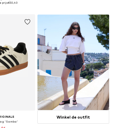
n vele maten
Beschikbare maten: 34 x Regular, 38 x Regular, 40 x Regular, 42 x Regular, 44 x Regular
 prijs:
€50,40
elmandje
In winkelmandje
Winkel de outfit
RIGINALS
aag 'Samba'