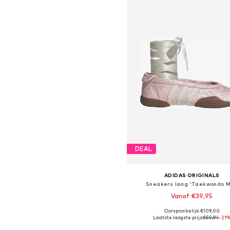
DEAL
ADIDAS ORIGINALS
Sneakers laag 'Taekwondo M
Vanaf €39,95
Oorspronkelijk: €109,00
Beschikbaar in vele maten
Laatste laagste prijs:
€50,94
-21
In winkelmandje