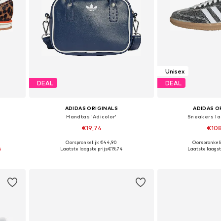
Unisex
DEAL
DEAL
ADIDAS ORIGINALS
ADIDAS O
Handtas 'Adicolor'
Sneakers l
€19,74
€10
Oorspronkelijk: €44,90
Oorspronkeli
Beschikbare maten: One Size
Beschikbaar i
%
Laatste laagste prijs:
€19,74
Laatste laagste
In winkelmandje
In wink