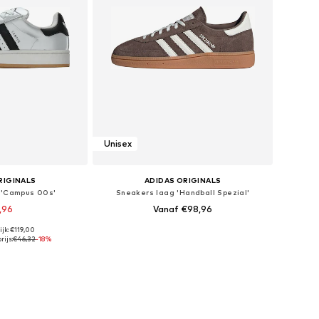
Unisex
RIGINALS
ADIDAS ORIGINALS
 'Campus 00s'
Sneakers laag 'Handball Spezial'
,96
Vanaf €98,96
jk: €119,00
n vele maten
Beschikbaar in vele maten
rijs:
€46,32
-18%
elmandje
In winkelmandje