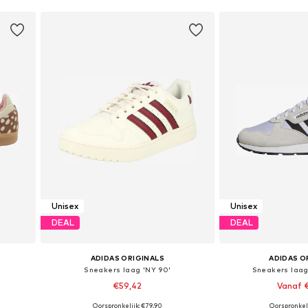
Unisex
Unisex
DEAL
DEAL
ADIDAS ORIGINALS
ADIDAS O
Sneakers laag 'NY 90'
Sneakers laag 
€59,42
Vanaf 
Oorspronkelijk: €79,90
Oorspronkel