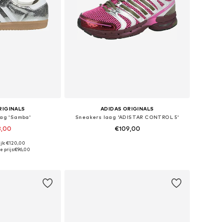
RIGINALS
ADIDAS ORIGINALS
aag 'Samba'
Sneakers laag 'ADISTAR CONTROL 5'
8,00
€109,00
jk: €120,00
n vele maten
Beschikbaar in vele maten
 prijs:
€96,00
elmandje
In winkelmandje