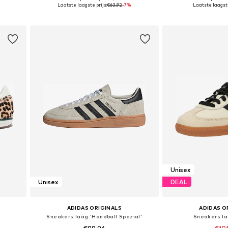
Beschikbaar in vele maten
Beschikbaar i
Laatste laagste prijs:
€63,92
-7%
Laatste laagste
In winkelmandje
In wink
Unisex
Unisex
DEAL
ADIDAS ORIGINALS
ADIDAS O
Sneakers laag 'Handball Spezial'
Sneakers l