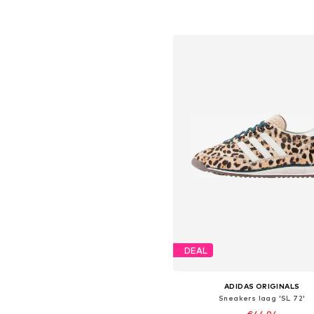
Beschikbaar in vele maten
In winkelmandje
DEAL
ADIDAS ORIGINALS
Sneakers laag 'SL 72'