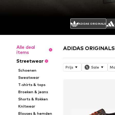
ADIDAS ORIGINALS
Alle deal
ADIDAS ORIGINALS 
items
Streetwear
Prijs
Sale
Ma
Schoenen
Sweatwear
T-shirts & tops
Broeken & jeans
Shorts & Rokken
Knitwear
Blouses & hemden