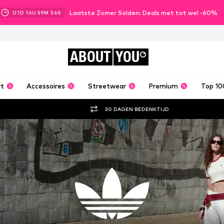
Laatste Zomer Solden: Deals met tot wel -60%
01
D
16
U
59
M
34
S
ABOUT
YOU
rt
Accessoires
Streetwear
Premium
Top 10
30 DAGEN BEDENKTIJD