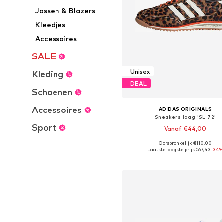
Jassen & Blazers
Kleedjes
Accessoires
SALE
Unisex
Kleding
DEAL
Schoenen
Accessoires
ADIDAS ORIGINALS
Sneakers laag 'SL 72'
Sport
Vanaf €44,00
Oorspronkelijk: €110,00
Beschikbaar in vele maten
Laatste laagste prijs:
€67,43
-34
In winkelmandje