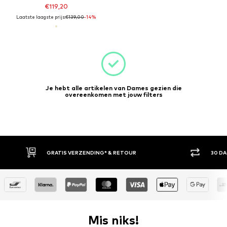
€119,20
Laatste laagste prijs:
€139,00
-14%
Je hebt alle artikelen van Dames gezien die
overeenkomen met jouw filters
GRATIS VERZENDING* & RETOUR
30 D
Mis niks!