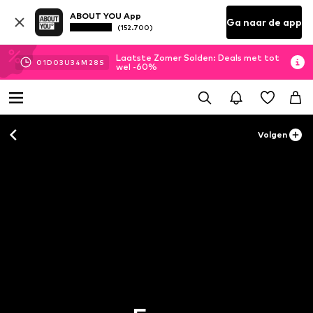
ABOUT YOU App
Ga naar de app
(152.700)
Laatste Zomer Solden: Deals met tot
01
D
03
U
34
M
26
S
wel -60%
Volgen