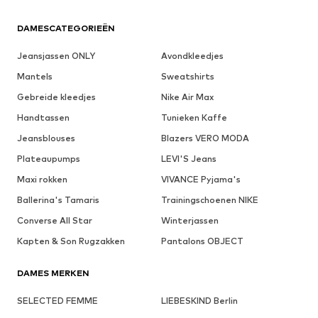
DAMESCATEGORIEËN
Jeansjassen ONLY
Avondkleedjes
Mantels
Sweatshirts
Gebreide kleedjes
Nike Air Max
Handtassen
Tunieken Kaffe
Jeansblouses
Blazers VERO MODA
Plateaupumps
LEVI'S Jeans
Maxi rokken
VIVANCE Pyjama's
Ballerina's Tamaris
Trainingschoenen NIKE
Converse All Star
Winterjassen
Kapten & Son Rugzakken
Pantalons OBJECT
DAMES MERKEN
SELECTED FEMME
LIEBESKIND Berlin