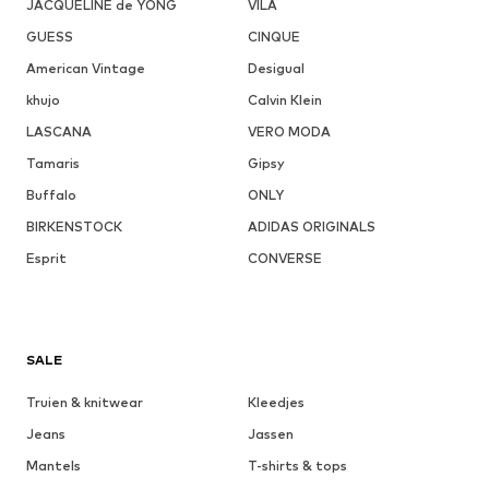
JACQUELINE de YONG
VILA
GUESS
CINQUE
American Vintage
Desigual
khujo
Calvin Klein
LASCANA
VERO MODA
Tamaris
Gipsy
Buffalo
ONLY
BIRKENSTOCK
ADIDAS ORIGINALS
Esprit
CONVERSE
SALE
Truien & knitwear
Kleedjes
Jeans
Jassen
Mantels
T-shirts & tops