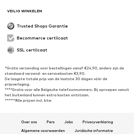
Blazers
Jumpsuits
VEILIG WINKELEN
Grote maten
Zwangerschapskleding
Evenementen
Exclusief
Trusted Shops Garantie
Upcycling
Becommerce certificaat
SCHOENEN
SSL certificaat
Nieuw
Trending
Sneakers
Enkellaarsjes
*Gratis verzending voor bestellingen vanaf €24,90, anders zijn de
standaard verzend- en servicekosten €3,90.
Pumps & hakken
Laarzen
De laagste totale prijs van de laatste 30 dagen vóór de
Sandalen
Lage schoenen
prijsverlaging.
****Gratis voor alle Belgische telefoonnummers. Bij oproepen vanuit
Sportschoenen
Ballerina's
het buitenland kunnen extra kosten ontstaan.
******Alle prijzen incl. btw
Muiltjes
Pantoffels
Waterschoenen
Exclusief
Over ons
Pers
Jobs
Privacyverklaring
SPORT
Algemene voorwaarden
Juridische informatie