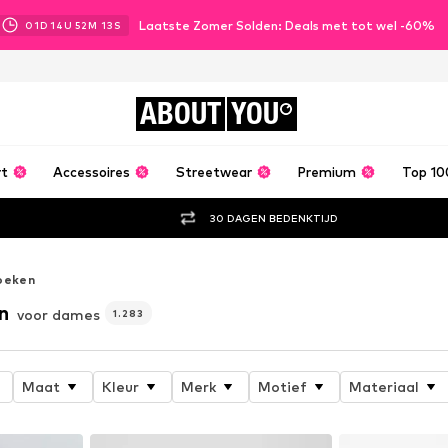
Laatste Zomer Solden: Deals met tot wel -60%
01
D
14
U
52
M
10
S
ABOUT
YOU
rt
Accessoires
Streetwear
Premium
Top 10
30 DAGEN BEDENKTIJD
oeken
n
voor dames
1.283
Maat
Kleur
Merk
Motief
Materiaal