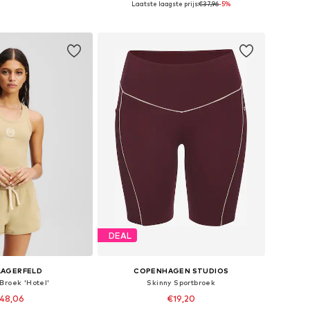
Laatste laagste prijs:
€37,96
-5%
nkelmandje
In winkelmandje
DEAL
LAGERFELD
COPENHAGEN STUDIOS
Broek 'Hotel'
Skinny Sportbroek
48,06
€19,20