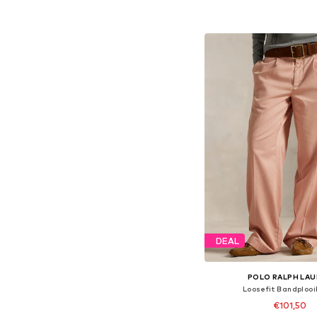
In winkelman
DEAL
POLO RALPH LA
Loosefit Bandplooi
€101,50