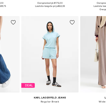
5,00
Oorspronkelijk: €175,00
Oorspron
36, 38, 40
Beschikbare maten: 34, 36, 38, 40, 42
Beschikbare mate
€69,75
Laatste laagste prijs:
€62,55
Laatste laa
dje
In winkelmandje
In wi
DEAL
KARL LAGERFELD JEANS
Regular Broek
Wide