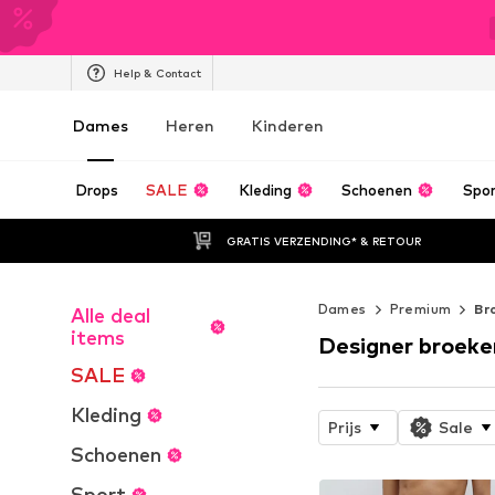
Help & Contact
Dames
Heren
Kinderen
Drops
SALE
Kleding
Schoenen
Spo
GRATIS VERZENDING* & RETOUR
Dames
Premium
Br
Alle deal
items
Designer broeke
SALE
Kleding
Prijs
Sale
Schoenen
Sport