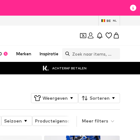
BE
NL
0
Merken
Inspiratie
ACHTERAF BETALEN
Weergeven
Sorteren
Seizoen
Producteigenschappen
Meer filters
Speciaal assorti