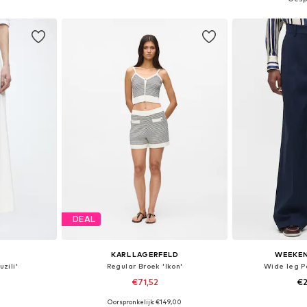
dje
In winkelmandje
In wi
DEAL
KARL LAGERFELD
WEEKEN
zili'
Regular Broek 'Ikon'
Wide leg P
€71,52
€
Oorspronkelijk: €149,00
, 38, 42, 44
Beschikbare maten: 36, 38, 40, 42, 44
Beschikbare mate