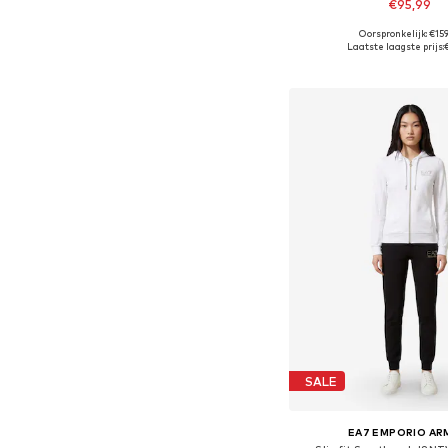
€95,99
Oorspronkelijk: €159
Beschikbare maten: 34, 36
Laatste laagste prijs:
In winkelman
SALE
EA7 EMPORIO AR