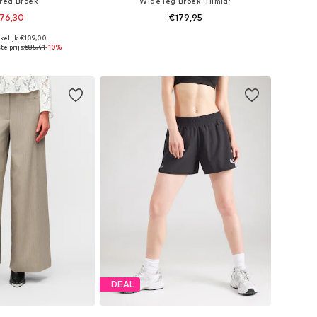
red Broek
Wide leg Broek 'Himia'
76,30
€179,95
kelijk: €109,00
r in vele maten
Beschikbare maten: 34, 36, 38, 40, 42, 44
e prijs:
€85,41
-10%
nkelmandje
In winkelmandje
DEAL