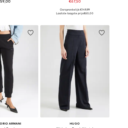
159,00
€67,50
Oorspronkelijk: €149,99
ten: 36, 38, 40, 42
Beschikbare maten: 34, 36, 38, 40
Laatste laagste prijs:
€60,00
nkelmandje
In winkelmandje
ORIO ARMANI
HUGO