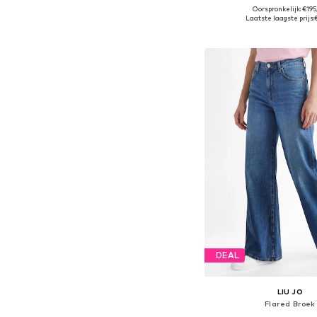
Oorspronkelijk: €19
Beschikbare maten: 34, 
Laatste laagste prijs:
In winkelman
DEAL
LIU JO
Flared Broek