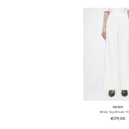
In winkelman
HUGO
Wide leg Broek 'Hu
€179,00
Beschikbare maten: 34, 36