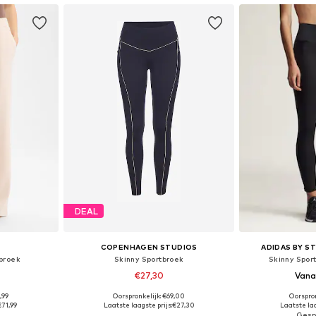
DEAL
COPENHAGEN STUDIOS
ADIDAS BY S
broek
Skinny Sportbroek
Skinny Spor
€27,30
Vana
,99
Oorspronkelijk: €69,00
Oorspron
36, 38, 40
Beschikbare maten: XS, S, M, L, XL
Beschikbare maten
€71,99
Laatste laagste prijs:
€27,30
Laatste laa