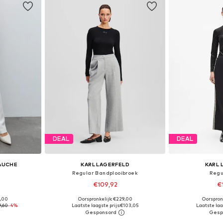
DEAL
DEAL
GAUCHE
KARL LAGERFELD
KARL 
Regular Bandplooibroek
Regu
€109,92
€
9,00
Oorspronkelijk: €229,00
Oorspron
36, 38, 42
Beschikbare maten: 34, 36, 38, 40, 42, 44
Beschikbare ma
9,60
-4%
Laatste laagste prijs:
€103,05
Laatste laag
dje
In winkelmandje
In wi