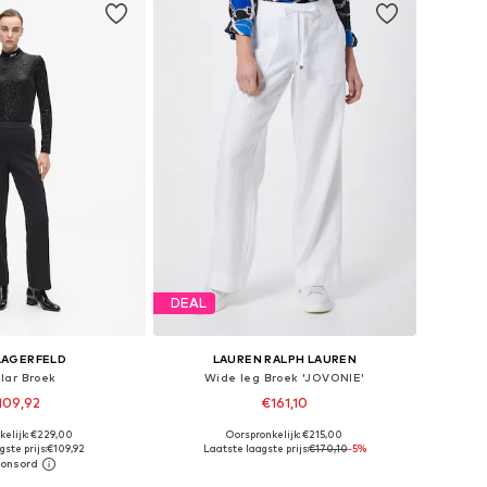
DEAL
LAGERFELD
LAUREN RALPH LAUREN
lar Broek
Wide leg Broek 'JOVONIE'
109,92
€161,10
kelijk: €229,00
Oorspronkelijk: €215,00
ten: 34, 36, 38, 42
Beschikbare maten: 34, 36, 38, 40, 42
ste prijs:
€109,92
Laatste laagste prijs:
€170,10
-5%
nkelmandje
In winkelmandje