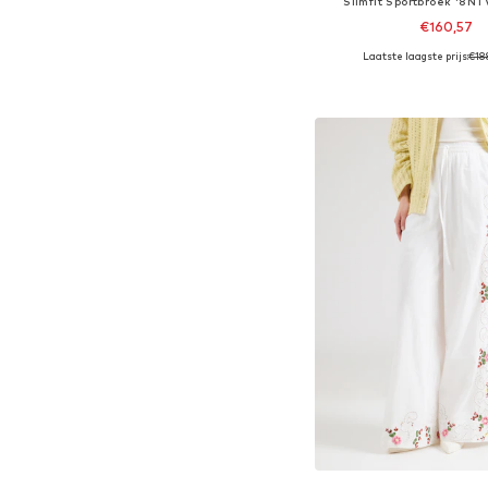
Slimfit Sportbroek '8NT
€160,57
Laatste laagste prijs:
€18
Beschikbare maten: XS, S, 
In winkelman