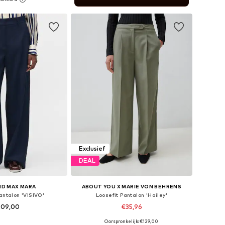
nkelmandje
Exclusief
DEAL
D MAX MARA
ABOUT YOU X MARIE VON BEHRENS
antalon 'VISIVO'
Loosefit Pantalon 'Hailey'
209,00
€35,96
Oorspronkelijk: €129,00
n: 34, 36, 38, 40, 44
Beschikbare maten: 34, 36, 38, 40