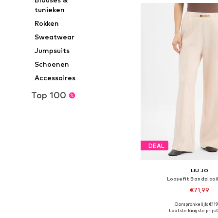
tunieken
Rokken
Sweatwear
Jumpsuits
Schoenen
Accessoires
Top 100
DEAL
LIU JO
Loosefit Bandplooi
€71,99
Oorspronkelijk: €119
Beschikbare maten: 34, 
Laatste laagste prijs: