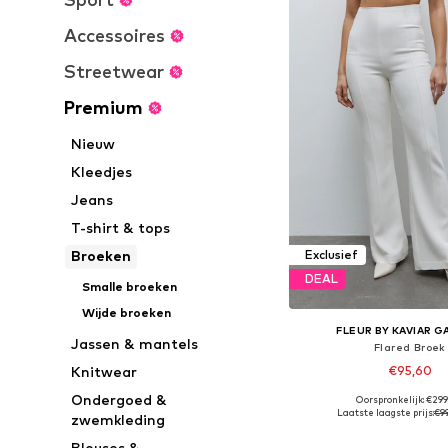
Accessoires
Streetwear
Premium
Nieuw
Kleedjes
Jeans
T-shirt & tops
Broeken
Exclusief
DEAL
Smalle broeken
Wijde broeken
FLEUR BY KAVIAR 
Jassen & mantels
Flared Broek
€95,60
Knitwear
Ondergoed &
Oorspronkelijk: €29
Beschikbare maten: 34, 
Laatste laagste prijs:
€9
zwemkleding
In winkelman
Blouses &