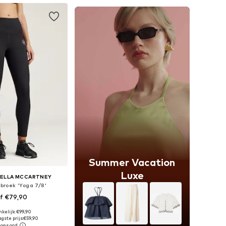
Summer Vacation
Luxe
TELLA MCCARTNEY
tbroek 'Yoga 7/8'
f €79,90
kelijk: €99,90
: XXS, XS, S, M, L, XL
gste prijs:
€59,90