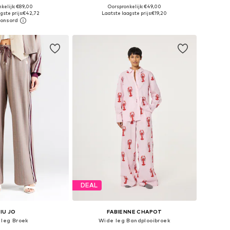
kelijk: €89,00
Oorspronkelijk: €49,00
n: 34, 36, 38, 40, 42
Beschikbare maten: XS, S, M, L
gste prijs:
€42,72
Laatste laagste prijs:
€19,20
nkelmandje
In winkelmandje
DEAL
LIU JO
FABIENNE CHAPOT
 leg Broek
Wide leg Bandplooibroek