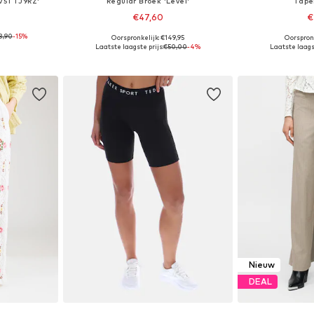
V51 TJ9RZ'
Regular Broek 'Level'
Tape
€47,60
€
8,90
-15%
Oorspronkelijk: €149,95
Oorspron
M, L, XL, XXL
Beschikbaar in vele maten
Beschikbaa
Laatste laagste prijs:
€50,00
-4%
Laatste laagst
dje
In winkelmandje
In wi
Nieuw
DEAL