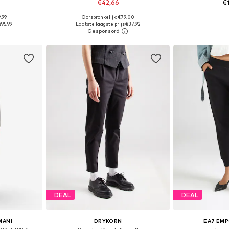
€42,66
€
,99
Oorspronkelijk: €79,00
, 36, 38, 40
Beschikbare maten: 36, 38, 40, 42
Beschikbare ma
€95,99
Laatste laagste prijs:
€37,92
dje
In winkelmandje
In wi
DEAL
DEAL
MANI
DRYKORN
EA7 EMP