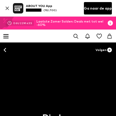
ABOUT YOU App
Ga naar de app
(152.700)
Laatste Zomer Solden: Deals met tot wel
06
U
22
M
42
S
-60%
Volgen