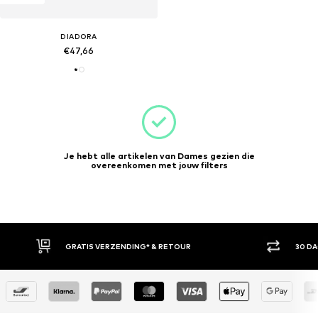
DIADORA
€47,66
Je hebt alle artikelen van Dames gezien die
overeenkomen met jouw filters
30 DAGEN BEDENKTIJD
ACH