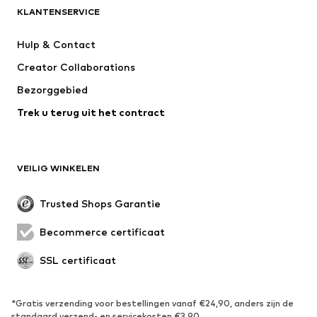
KLANTENSERVICE
Nieuw
Trending
Kleedjes
Jeans
Hulp & Contact
T-shirt & tops
Broeken
Creator Collaborations
Jassen
Truien & knitwear
Bezorggebied
Ondergoed
Blouses & tunieken
Trek u terug uit het contract
Mantels
Rokken
Zwemkleding
Sweatwear
Blazers
Jumpsuits
VEILIG WINKELEN
Grote maten
Zwangerschapskleding
Evenementen
Exclusief
Trusted Shops Garantie
Upcycling
Becommerce certificaat
SCHOENEN
SSL certificaat
Nieuw
Trending
Sneakers
Enkellaarsjes
*Gratis verzending voor bestellingen vanaf €24,90, anders zijn de
standaard verzend- en servicekosten €3,90.