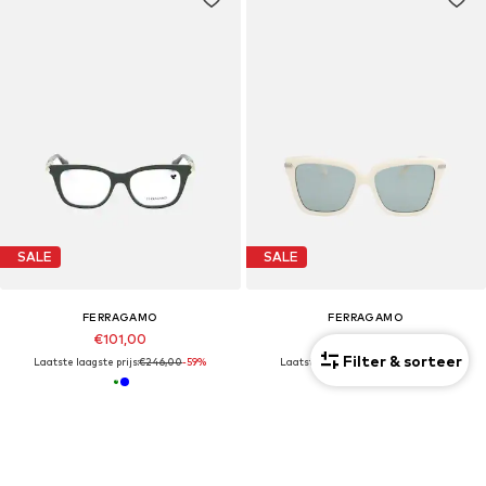
SALE
SALE
FERRAGAMO
FERRAGAMO
€101,00
€130,00
Filter & sorteer
Laatste laagste prijs:
€246,00
-59%
Laatste laagste prijs:
€289,00
-55%