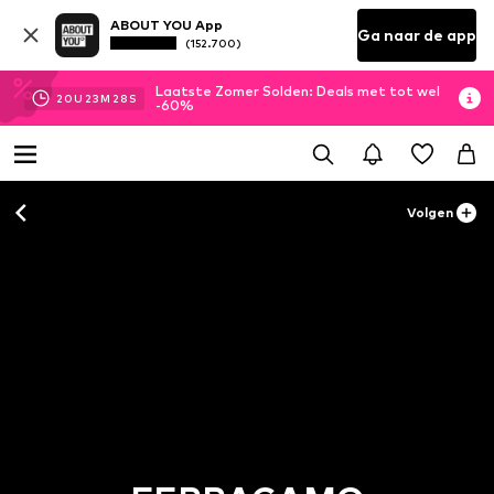
ABOUT YOU App
Ga naar de app
(152.700)
Laatste Zomer Solden: Deals met tot wel
20
U
23
M
27
S
-60%
Volgen