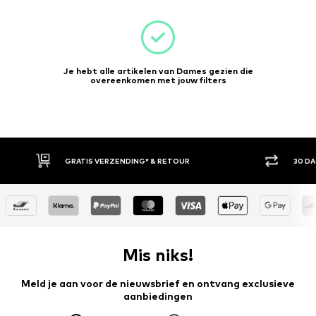
Je hebt alle artikelen van Dames gezien die
overeenkomen met jouw filters
30 DAGEN BEDENKTIJD
ACH
Mis niks!
Meld je aan voor de nieuwsbrief en ontvang exclusieve
aanbiedingen