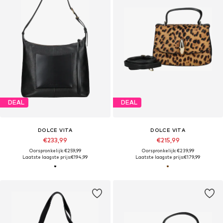
DEAL
DEAL
DOLCE VITA
DOLCE VITA
€233,99
€215,99
Oorspronkelijk: €259,99
Oorspronkelijk: €239,99
Laatste laagste prijs:
€194,99
Laatste laagste prijs:
€179,99