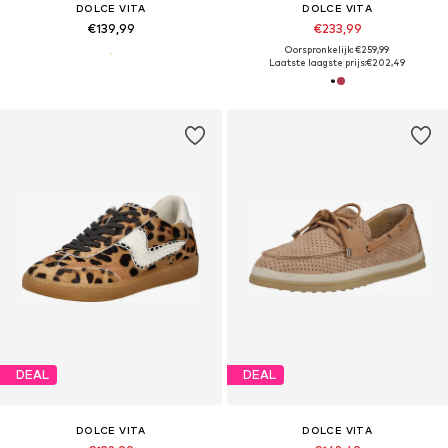
DOLCE VITA
DOLCE VITA
€139,99
€233,99
Oorspronkelijk: €259,99
Laatste laagste prijs:
€202,49
DEAL
DEAL
DOLCE VITA
DOLCE VITA