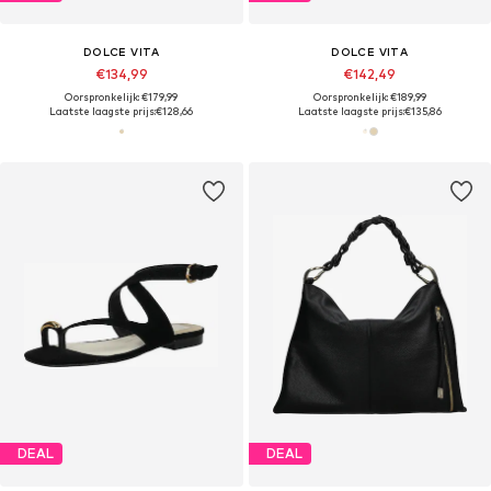
DOLCE VITA
DOLCE VITA
€134,99
€142,49
Oorspronkelijk: €179,99
Oorspronkelijk: €189,99
Laatste laagste prijs:
€128,66
Laatste laagste prijs:
€135,86
DEAL
DEAL