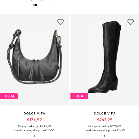
DEAL
DEAL
DOLCE VITA
DOLCE VITA
€174,99
€242,99
Oorspronkelijk: €249,99
Oorspronkelijk: €269,99
Laatste laagste prijs:
€156,56
Laatste laagste prijs:
€215,99