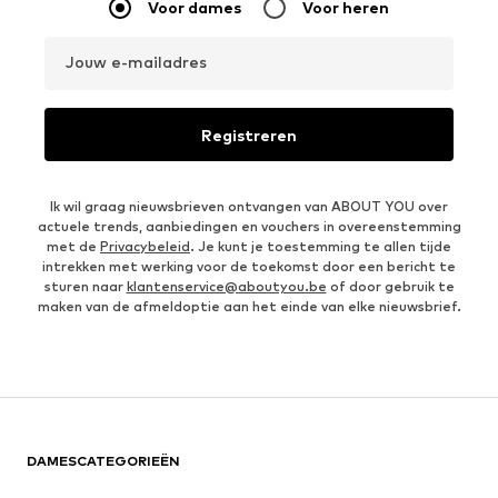
Voor dames
Voor heren
Jouw e-mailadres
Registreren
Ik wil graag nieuwsbrieven ontvangen van ABOUT YOU over
actuele trends, aanbiedingen en vouchers in overeenstemming
met de
Privacybeleid
. Je kunt je toestemming te allen tijde
intrekken met werking voor de toekomst door een bericht te
sturen naar
klantenservice@aboutyou.be
of door gebruik te
maken van de afmeldoptie aan het einde van elke nieuwsbrief.
DAMESCATEGORIEËN