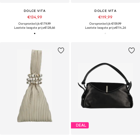
DOLCE VITA
DOLCE VITA
€134,99
€119,99
Oorspronkelijk: €179,99
Oorspronkelijk: €159,99
Laatste laagste prijs:
€128,66
Laatste laagste prijs:
€114,26
DEAL