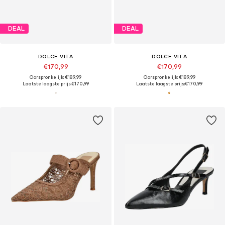
DEAL
DEAL
DOLCE VITA
DOLCE VITA
€170,99
€170,99
Oorspronkelijk: €189,99
Oorspronkelijk: €189,99
Laatste laagste prijs:
€170,99
Laatste laagste prijs:
€170,99