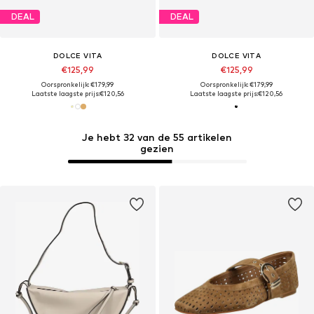
DEAL
DEAL
DOLCE VITA
DOLCE VITA
€125,99
€125,99
Oorspronkelijk: €179,99
Oorspronkelijk: €179,99
Laatste laagste prijs:
€120,56
Laatste laagste prijs:
€120,56
Je hebt 32 van de 55 artikelen
gezien