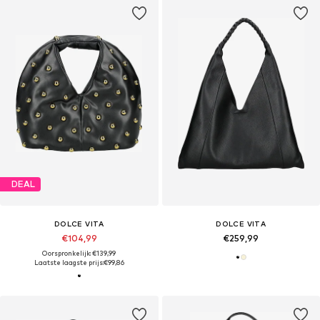
DEAL
DOLCE VITA
DOLCE VITA
€104,99
€259,99
Oorspronkelijk: €139,99
Laatste laagste prijs:
€99,86