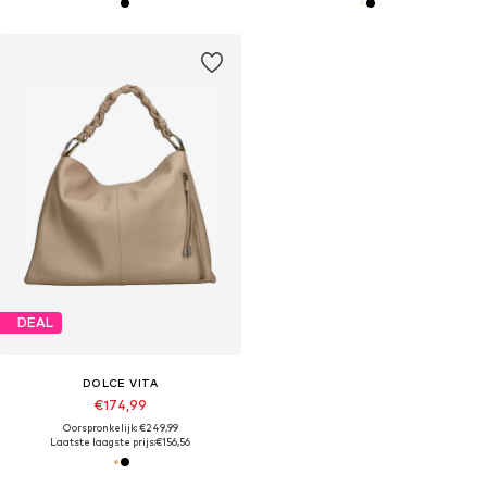
DEAL
DOLCE VITA
€174,99
Oorspronkelijk: €249,99
Laatste laagste prijs:
€156,56