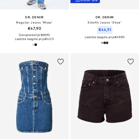
DR. DENIM
DR. DENIM
Regular Jeans 'Moxy'
Slimfit Jeans 'Skye'
€47,90
€44,91
Oorspronkelijk: €69,90
Laatste laagste prijs:
€49,90
Laatste laagste prijs:
€43,11