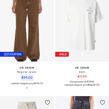
COUPON
SALE
DR. DENIM
DR. DENIM
Regular Jeans
Shirt
€11,90
€99,00
Oorspronkelijk: €39,90
Laatste laagste prijs:
€110,00
Laatste laagste prijs:
€12,72
-6%