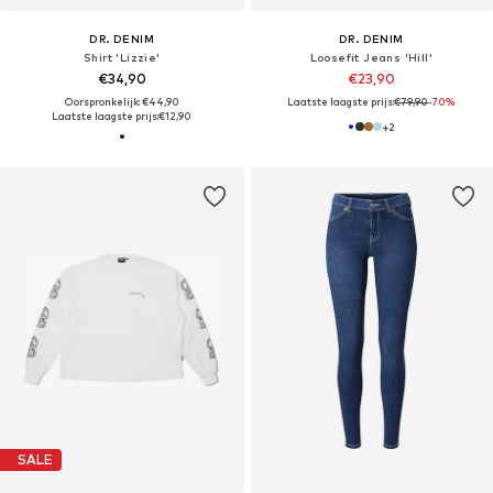
DR. DENIM
DR. DENIM
Shirt 'Lizzie'
Loosefit Jeans 'Hill'
€34,90
€23,90
Oorspronkelijk: €44,90
Laatste laagste prijs:
€79,90
-70%
Laatste laagste prijs:
€12,90
+
2
SALE