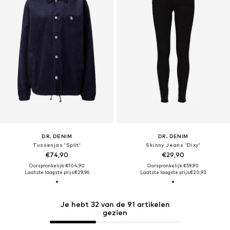
DR. DENIM
DR. DENIM
Tussenjas 'Split'
Skinny Jeans 'Dixy'
€74,90
€29,90
Oorspronkelijk: €104,90
Oorspronkelijk: €59,90
Laatste laagste prijs:
€29,96
Laatste laagste prijs:
€20,93
Je hebt 32 van de 91 artikelen
gezien