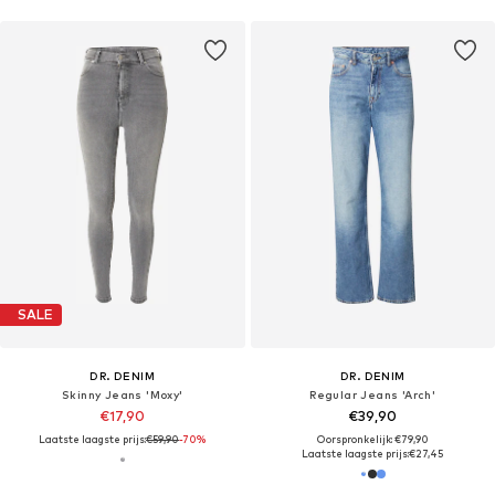
SALE
DR. DENIM
DR. DENIM
Skinny Jeans 'Moxy'
Regular Jeans 'Arch'
€17,90
€39,90
Laatste laagste prijs:
€59,90
-70%
Oorspronkelijk: €79,90
Laatste laagste prijs:
€27,45