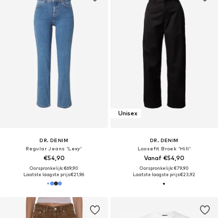
Unisex
DR. DENIM
DR. DENIM
Regular Jeans 'Lexy'
Loosefit Broek 'Hill'
€54,90
Vanaf €54,90
Oorspronkelijk: €69,90
Oorspronkelijk: €79,90
Laatste laagste prijs:
€21,96
Laatste laagste prijs:
€23,92