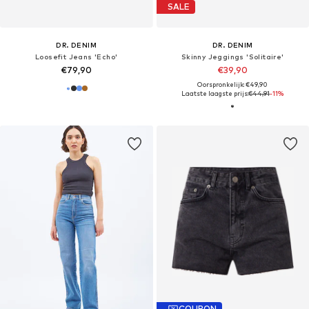
SALE
DR. DENIM
DR. DENIM
Loosefit Jeans 'Echo'
Skinny Jeggings 'Solitaire'
€79,90
€39,90
Oorspronkelijk: €49,90
Laatste laagste prijs:
€44,91
-11%
COUPON