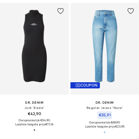
COUPON
DR. DENIM
DR. DENIM
Jurk 'Eeda'
Regular Jeans 'Nora'
€42,90
€35,91
Oorspronkelijk: €54,90
Oorspronkelijk: €69,90
Laatste laagste prijs:
€17,16
Laatste laagste prijs:
€23,95