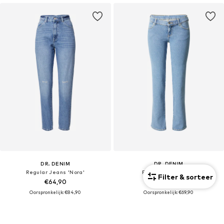
DR. DENIM
DR. DENIM
Regular Jeans 'Nora'
Flared Jeans 'Dixy'
Filter & sorteer
€64,90
€34,90
Oorspronkelijk: €84,90
Oorspronkelijk: €69,90
Laatste laagste prijs:
€38,94
Laatste laagste prijs:
€24,43