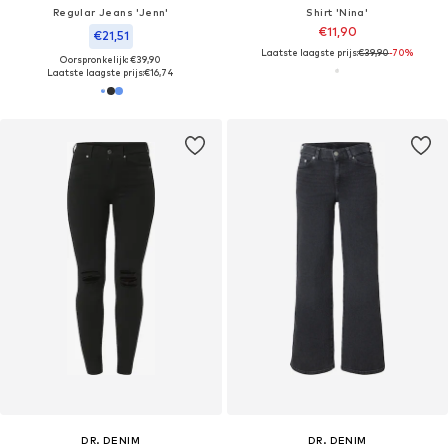
Regular Jeans 'Jenn'
Shirt 'Nina'
€11,90
€21,51
Laatste laagste prijs:
€39,90
-70%
Oorspronkelijk: €39,90
Laatste laagste prijs:
€16,74
DR. DENIM
DR. DENIM