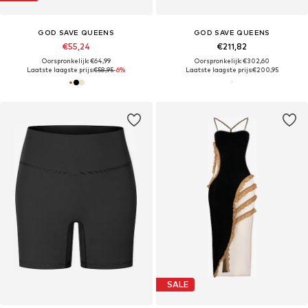
GOD SAVE QUEENS
GOD SAVE QUEENS
€55,24
€211,82
Oorspronkelijk: €64,99
Oorspronkelijk: €302,60
Laatste laagste prijs:
€58,95
-6%
Laatste laagste prijs:
€200,95
SALE