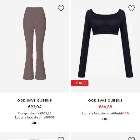
SALE
GOD SAVE QUEENS
GOD SAVE QUEENS
€92,04
€66,88
Oorspronkelijk: €102,26
Laatste laagste prijs:
€74,31
-10%
Laatste laagste prijs:
€85,95