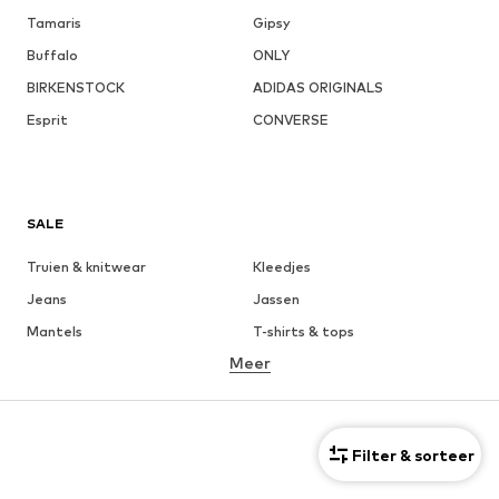
Tamaris
Gipsy
Buffalo
ONLY
BIRKENSTOCK
ADIDAS ORIGINALS
Esprit
CONVERSE
SALE
Truien & knitwear
Kleedjes
Jeans
Jassen
Mantels
T-shirts & tops
Meer
Broeken
Ondergoed
Rokken
Blouses & tunieken
Sweatwear
Blazers
Filter & sorteer
Zwemkleding
Jumpsuits
Grote maten
Zwangerschapskleding