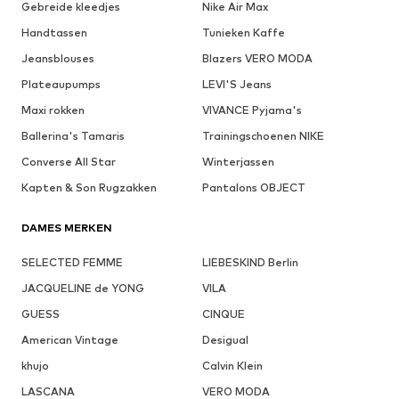
Gebreide kleedjes
Nike Air Max
Handtassen
Tunieken Kaffe
Jeansblouses
Blazers VERO MODA
Plateaupumps
LEVI'S Jeans
Maxi rokken
VIVANCE Pyjama's
Ballerina's Tamaris
Trainingschoenen NIKE
Converse All Star
Winterjassen
Kapten & Son Rugzakken
Pantalons OBJECT
DAMES MERKEN
SELECTED FEMME
LIEBESKIND Berlin
JACQUELINE de YONG
VILA
GUESS
CINQUE
American Vintage
Desigual
khujo
Calvin Klein
LASCANA
VERO MODA