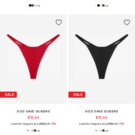
+
4
+
4
SALE
SALE
GOD SAVE QUEENS
GOD SAVE QUEENS
€15,64
€15,64
Laatste laagste prijs:
€18,40
-15%
Laatste laagste prijs:
€18,40
-15%
+
4
+
4