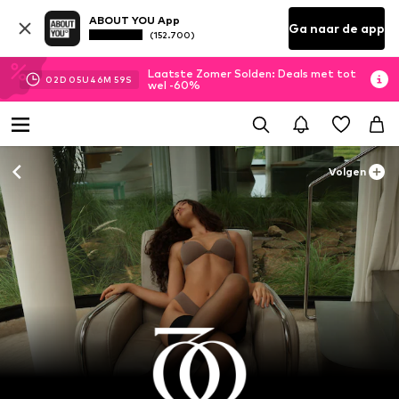
ABOUT YOU App
Ga naar de app
(152.700)
Laatste Zomer Solden: Deals met tot
02
D
05
U
46
M
58
S
wel -60%
Volgen