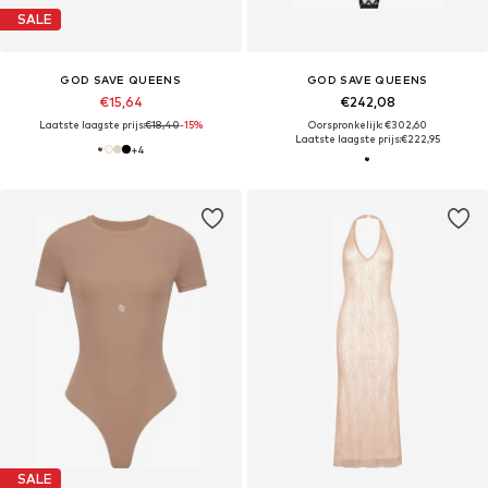
SALE
GOD SAVE QUEENS
GOD SAVE QUEENS
€15,64
€242,08
Laatste laagste prijs:
€18,40
-15%
Oorspronkelijk: €302,60
Laatste laagste prijs:
€222,95
+
4
SALE