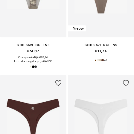
Nieuw
GOD SAVE QUEENS
GOD SAVE QUEENS
€60,17
€13,74
Oorspronkelijk: €85,96
+
4
Laatste laagste prijs:
€48,95