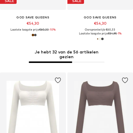
SALE
SALE
GOD SAVE QUEENS
GOD SAVE QUEENS
€54,30
€54,30
Laatste laagste prijs:
€60,33
-10%
Oorspronkelijk: €60,33
Laatste laagste prijs:
€54,95
-1%
Je hebt 32 van de 56 artikelen
gezien