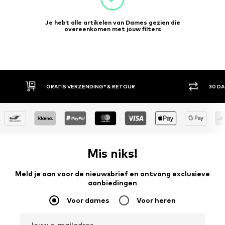
Je hebt alle artikelen van Dames gezien die
overeenkomen met jouw filters
30 DAGEN BEDENKTIJD
ACH
Mis niks!
Meld je aan voor de nieuwsbrief en ontvang exclusieve
aanbiedingen
Voor dames
Voor heren
Jouw e-mailadres