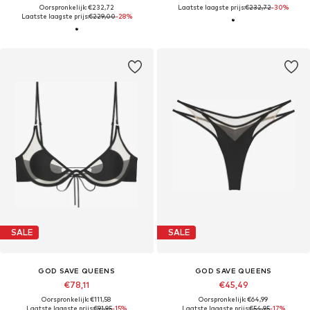
Oorspronkelijk: €232,72
Laatste laagste prijs:
€232,72
-30%
Laatste laagste prijs:
€229,00
-28%
SALE
SALE
GOD SAVE QUEENS
GOD SAVE QUEENS
€78,11
€45,49
Oorspronkelijk: €111,58
Oorspronkelijk: €64,99
Laatste laagste prijs:
€91,95
-15%
Laatste laagste prijs:
€54,95
-17%