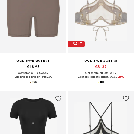
SALE
GOD SAVE QUEENS
GOD SAVE QUEENS
€68,98
€81,37
Oorspronkelijk: €76,64
Oorspronkelijk: €116,24
Laatste laagste prijs:
€62,95
Laatste laagste prijs:
€109,95
-26%