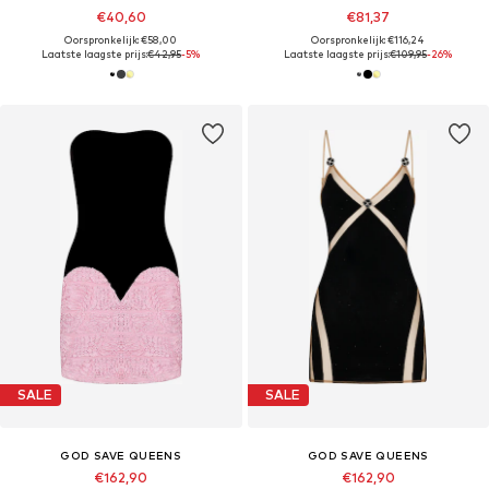
€40,60
€81,37
Oorspronkelijk: €58,00
Oorspronkelijk: €116,24
Laatste laagste prijs:
€42,95
-5%
Laatste laagste prijs:
€109,95
-26%
SALE
SALE
GOD SAVE QUEENS
GOD SAVE QUEENS
€162,90
€162,90