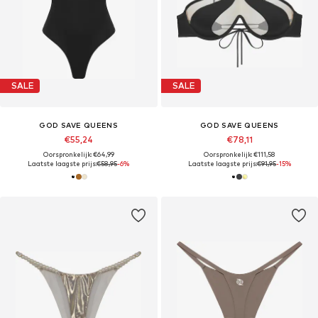
SALE
SALE
GOD SAVE QUEENS
GOD SAVE QUEENS
€55,24
€78,11
Oorspronkelijk: €64,99
Oorspronkelijk: €111,58
Laatste laagste prijs:
€58,95
-6%
Laatste laagste prijs:
€91,95
-15%