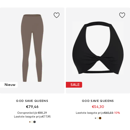
Nieuw
SALE
GOD SAVE QUEENS
GOD SAVE QUEENS
€79,46
€54,30
Oorspronkelijk: €88,29
Laatste laagste prijs:
€60,33
-10%
Laatste laagste prijs:
€77,95