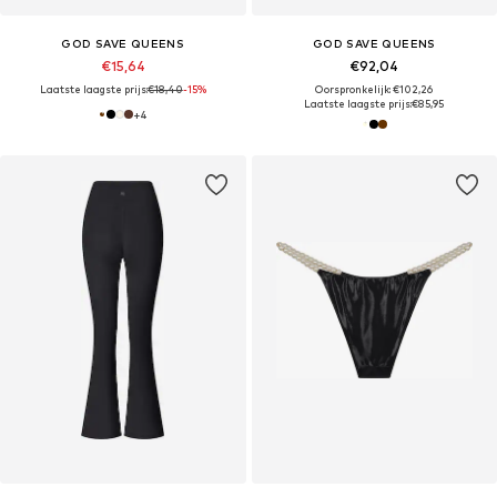
GOD SAVE QUEENS
GOD SAVE QUEENS
€15,64
€92,04
Laatste laagste prijs:
€18,40
-15%
Oorspronkelijk: €102,26
Laatste laagste prijs:
€85,95
+
4