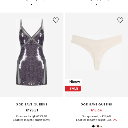
Nieuw
SALE
GOD SAVE QUEENS
GOD SAVE QUEENS
€195,51
€15,64
Oorspronkelijk: €279,30
Oorspronkelijk: €18,40
Laatste laagste prijs:
€182,95
Laatste laagste prijs:
€15,95
-2%
+
4