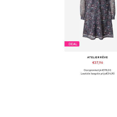
DEAL
ATELIER RÊVE
€37,96
Oorspronkelijk: €119,00
Beschikbare maten: 34, 36
Laatste laagste prijs:
€34,90
In winkelmandje