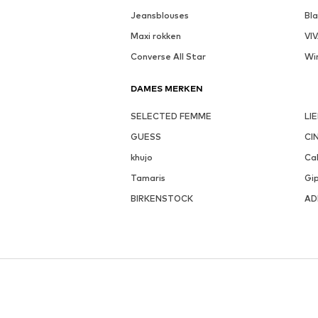
Jeansblouses
Bl
Maxi rokken
VI
Converse All Star
Wi
DAMES MERKEN
SELECTED FEMME
LI
GUESS
CI
khujo
Cal
Tamaris
Gi
BIRKENSTOCK
AD