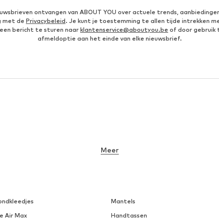
ieuwsbrieven ontvangen van ABOUT YOU over actuele trends, aanbiedingen
g met de
Privacybeleid
. Je kunt je toestemming te allen tijde intrekken m
een bericht te sturen naar
klantenservice@aboutyou.be
of door gebruik 
afmeldoptie aan het einde van elke nieuwsbrief.
Meer
ondkleedjes
Mantels
e Air Max
Handtassen