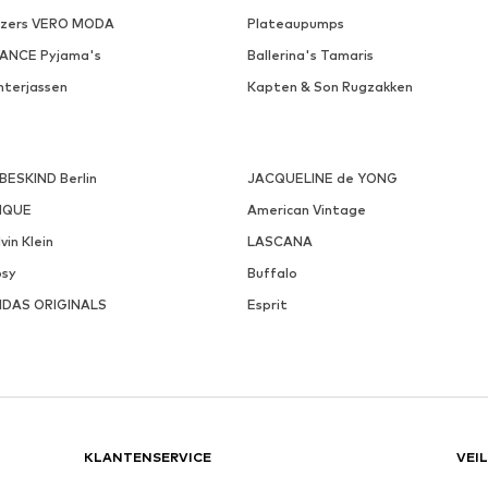
azers VERO MODA
Plateaupumps
VANCE Pyjama's
Ballerina's Tamaris
nterjassen
Kapten & Son Rugzakken
EBESKIND Berlin
JACQUELINE de YONG
NQUE
American Vintage
vin Klein
LASCANA
psy
Buffalo
IDAS ORIGINALS
Esprit
KLANTENSERVICE
VEI