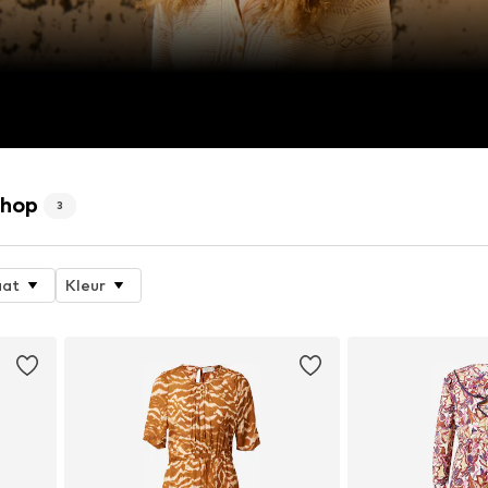
shop
3
at
Kleur