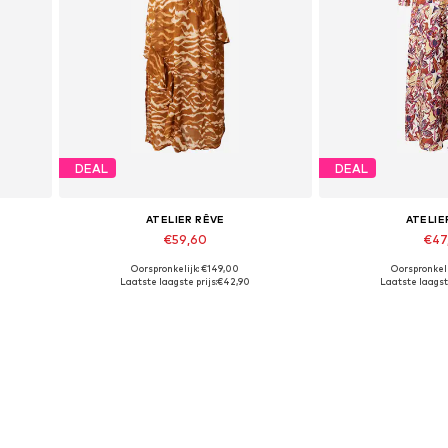
DEAL
DEAL
ATELIER RÊVE
ATELIE
€59,60
€47
Oorspronkelijk: €149,00
Oorspronkeli
Beschikbare maten: 36
Beschikbare
Laatste laagste prijs:
€42,90
Laatste laagste
In winkelmandje
In wink