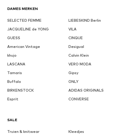
DAMES MERKEN
SELECTED FEMME
LIEBESKIND Berlin
JACQUELINE de YONG
VILA
GUESS
CINQUE
American Vintage
Desigual
khujo
Calvin Klein
LASCANA
VERO MODA
Tamaris
Gipsy
Buffalo
ONLY
BIRKENSTOCK
ADIDAS ORIGINALS
Esprit
CONVERSE
SALE
Truien & knitwear
Kleedjes