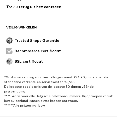
Ondergoed
Blouses & tunieken
Trek u terug uit het contract
Mantels
Rokken
Zwemkleding
Sweatwear
Blazers
Jumpsuits
VEILIG WINKELEN
Grote maten
Zwangerschapskleding
Evenementen
Exclusief
Trusted Shops Garantie
Upcycling
Becommerce certificaat
SCHOENEN
SSL certificaat
Nieuw
Trending
Sneakers
Enkellaarsjes
*Gratis verzending voor bestellingen vanaf €24,90, anders zijn de
standaard verzend- en servicekosten €3,90.
Pumps & hakken
Laarzen
De laagste totale prijs van de laatste 30 dagen vóór de
Sandalen
Lage schoenen
prijsverlaging.
****Gratis voor alle Belgische telefoonnummers. Bij oproepen vanuit
Sportschoenen
Ballerina's
het buitenland kunnen extra kosten ontstaan.
******Alle prijzen incl. btw
Muiltjes
Pantoffels
Waterschoenen
Exclusief