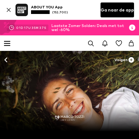
ABOUT YOU App
Ga naar de app
(152.700)
Laatste Zomer Solden: Deals met tot
01
D
17
U
35
M
37
S
wel -60%
Volgen