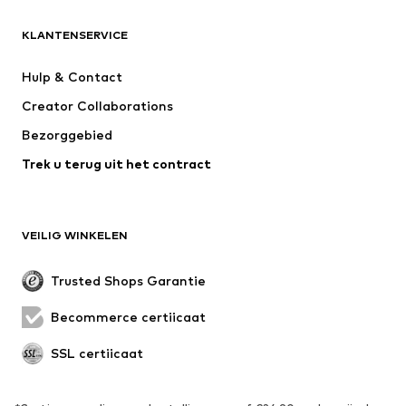
KLEDING
KLANTENSERVICE
Nieuw
Trending
Kleedjes
Jeans
Hulp & Contact
T-shirt & tops
Broeken
Creator Collaborations
Jassen
Truien & knitwear
Bezorggebied
Ondergoed
Blouses & tunieken
Trek u terug uit het contract
Mantels
Rokken
Zwemkleding
Sweatwear
Blazers
Jumpsuits
VEILIG WINKELEN
Grote maten
Zwangerschapskleding
Evenementen
Exclusief
Trusted Shops Garantie
Upcycling
Becommerce certificaat
SCHOENEN
SSL certificaat
Nieuw
Trending
Sneakers
Enkellaarsjes