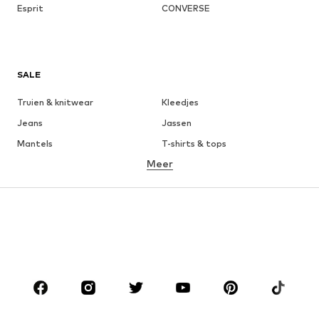
Esprit
CONVERSE
SALE
Truien & knitwear
Kleedjes
Jeans
Jassen
Mantels
T-shirts & tops
Meer
Broeken
Ondergoed
Rokken
Blouses & tunieken
Sweatwear
Blazers
Zwemkleding
Jumpsuits
Grote maten
Zwangerschapskleding
Schoenen
Sport
Accessoires
Premium