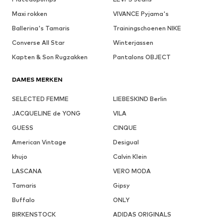
Maxi rokken
VIVANCE Pyjama's
Ballerina's Tamaris
Trainingschoenen NIKE
Converse All Star
Winterjassen
Kapten & Son Rugzakken
Pantalons OBJECT
DAMES MERKEN
SELECTED FEMME
LIEBESKIND Berlin
JACQUELINE de YONG
VILA
GUESS
CINQUE
American Vintage
Desigual
khujo
Calvin Klein
LASCANA
VERO MODA
Tamaris
Gipsy
Buffalo
ONLY
BIRKENSTOCK
ADIDAS ORIGINALS