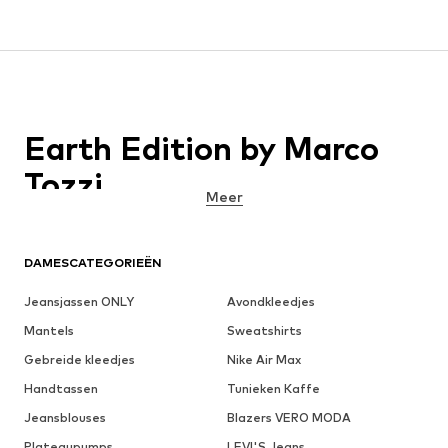
Earth Edition by Marco
Tozzi
Meer
DAMESCATEGORIEËN
Jeansjassen ONLY
Avondkleedjes
Mantels
Sweatshirts
Gebreide kleedjes
Nike Air Max
Handtassen
Tunieken Kaffe
Jeansblouses
Blazers VERO MODA
Plateaupumps
LEVI'S Jeans