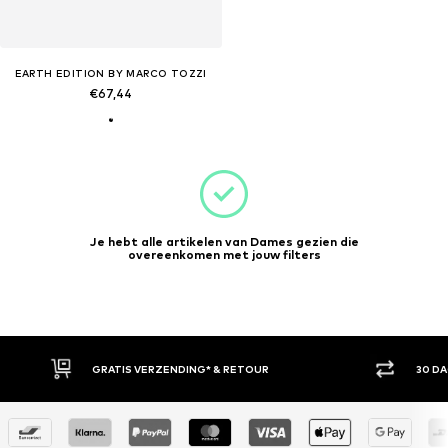
EARTH EDITION BY MARCO TOZZI
€67,44
Je hebt alle artikelen van Dames gezien die
overeenkomen met jouw filters
GRATIS VERZENDING* & RETOUR
30 D