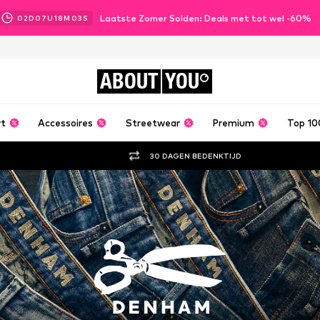
Laatste Zomer Solden: Deals met tot wel -60%
02
D
07
U
18
M
02
S
ABOUT
YOU
rt
Accessoires
Streetwear
Premium
Top 10
30 DAGEN BEDENKTIJD