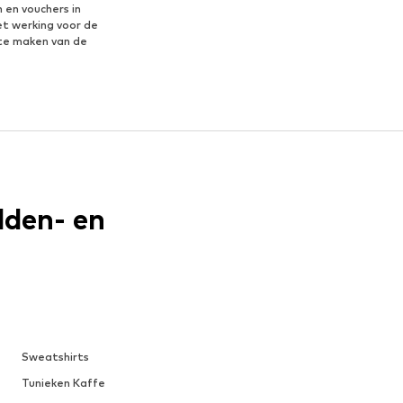
 en vouchers in
et werking voor de
te maken van de
dden- en
en hij samen met zijn werkgever, Pepe
esloot Jason om in zijn droomstad te
 en hoogsegment. Het bleek een
n België.
Sweatshirts
Tunieken Kaffe