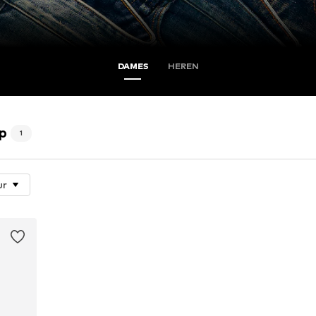
DAMES
HEREN
p
1
ur