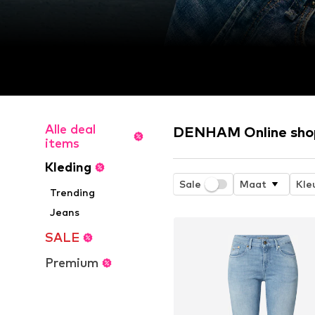
Alle deal
DENHAM Online sho
items
Kleding
Sale
Maat
Kle
Trending
Jeans
SALE
Premium