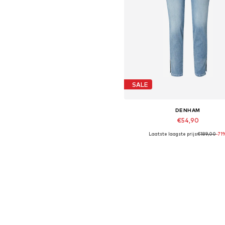
SALE
DENHAM
€54,90
Laatste laagste prijs:
€189,00
-71
Beschikbare maten: 30 x 30
In winkelmandje