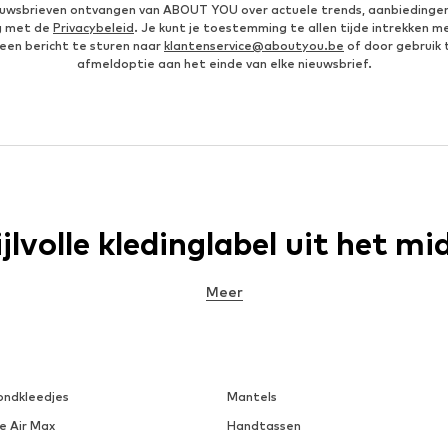
ieuwsbrieven ontvangen van ABOUT YOU over actuele trends, aanbiedingen
g met de
Privacybeleid
. Je kunt je toestemming te allen tijde intrekken m
een bericht te sturen naar
klantenservice@aboutyou.be
of door gebruik 
afmeldoptie aan het einde van elke nieuwsbrief.
volle kledinglabel uit het mi
Meer
chter, Jason Denham. Jason had er reeds een rijke carrière op zitten to
 bedrijf later opnieuw verhuisde (ditmaal was Spanje de bestemming), b
iteindelijk DENHAM op, een denim-jeansmerk dat zich richt op het midden-
kent het jeansmerk al ruim vijftig winkels in Europa en Azië, waaronder i
ondkleedjes
Mantels
or iedere outfit
e Air Max
Handtassen