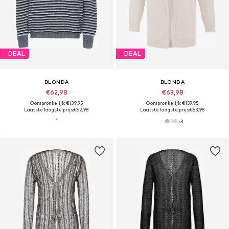
DEAL
DEAL
BLONDA
BLONDA
€62,98
€63,98
Oorspronkelijk: €139,95
Oorspronkelijk: €159,95
Laatste laagste prijs:
€62,98
Laatste laagste prijs:
€63,98
+
3