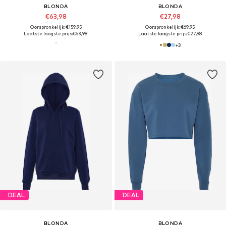
BLONDA
BLONDA
€63,98
€27,98
Oorspronkelijk: €159,95
Oorspronkelijk: €69,95
Laatste laagste prijs:
€63,98
Laatste laagste prijs:
€27,98
+
3
DEAL
DEAL
BLONDA
BLONDA