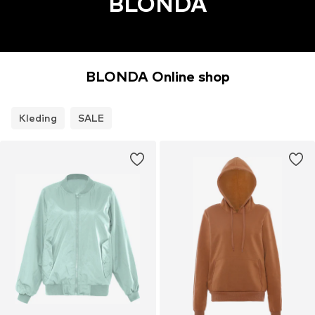
BLONDA
BLONDA Online shop
Kleding
SALE