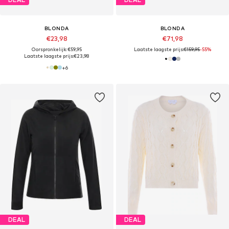
BLONDA
BLONDA
€23,98
€71,98
Oorspronkelijk: €59,95
Laatste laagste prijs:
€159,95
-55%
Laatste laagste prijs:
€23,98
+
6
DEAL
DEAL