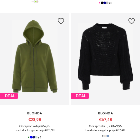
+
8
DEAL
DEAL
BLONDA
BLONDA
€23,98
€67,48
Oorspronkelijk: €59,95
Oorspronkelijk: €149,95
Laatste laagste prijs:
€23,98
Laatste laagste prijs:
€67,48
+
4