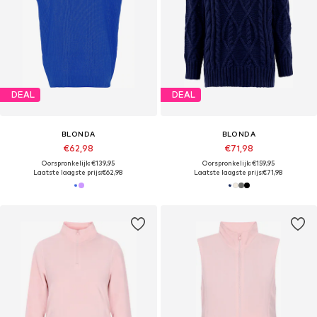
DEAL
DEAL
BLONDA
BLONDA
€62,98
€71,98
Oorspronkelijk: €139,95
Oorspronkelijk: €159,95
Laatste laagste prijs:
€62,98
Laatste laagste prijs:
€71,98