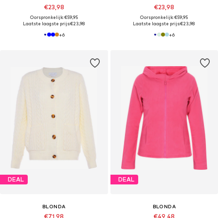
€23,98
€23,98
Oorspronkelijk: €59,95
Oorspronkelijk: €59,95
Laatste laagste prijs:
€23,98
Laatste laagste prijs:
€23,98
+
6
+
6
DEAL
DEAL
BLONDA
BLONDA
€71,98
€49,48