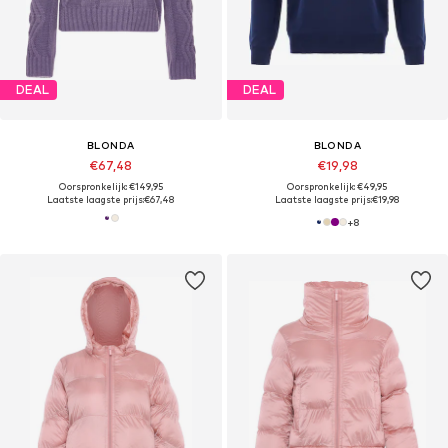
DEAL
DEAL
BLONDA
BLONDA
€67,48
€19,98
Oorspronkelijk: €149,95
Oorspronkelijk: €49,95
Laatste laagste prijs:
€67,48
Laatste laagste prijs:
€19,98
+
8