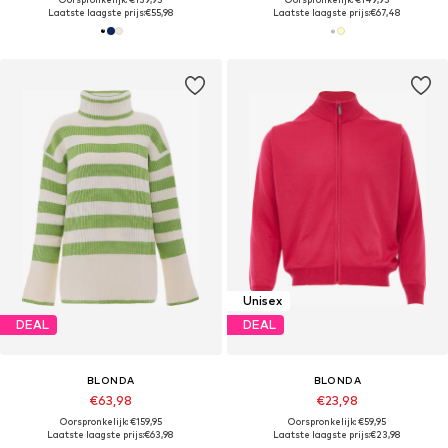
Laatste laagste prijs:
€55,98
Laatste laagste prijs:
€67,48
Unisex
DEAL
DEAL
BLONDA
BLONDA
€63,98
€23,98
Oorspronkelijk: €159,95
Oorspronkelijk: €59,95
Laatste laagste prijs:
€63,98
Laatste laagste prijs:
€23,98