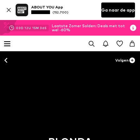
ABOUT YOU App
Ga naar de app
(152.700)
Laatste Zomer Solden: Deals met tot
03
D
12
U
15
M
34
S
wel -60%
Volgen