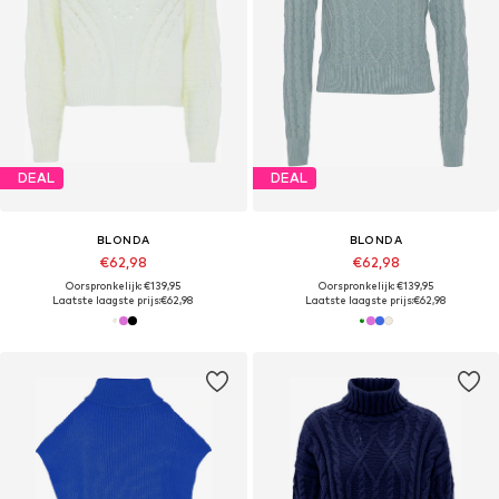
DEAL
DEAL
BLONDA
BLONDA
€62,98
€62,98
Oorspronkelijk: €139,95
Oorspronkelijk: €139,95
Laatste laagste prijs:
€62,98
Laatste laagste prijs:
€62,98