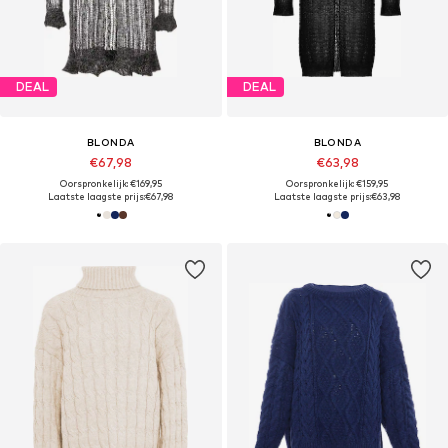
DEAL
DEAL
BLONDA
BLONDA
€67,98
€63,98
Oorspronkelijk: €169,95
Oorspronkelijk: €159,95
Laatste laagste prijs:
€67,98
Laatste laagste prijs:
€63,98