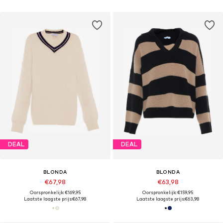
DEAL
DEAL
BLONDA
BLONDA
€67,98
€63,98
Oorspronkelijk: €169,95
Oorspronkelijk: €159,95
Laatste laagste prijs:
€67,98
Laatste laagste prijs:
€63,98