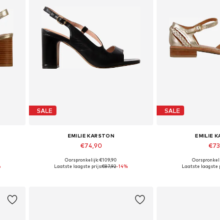
SALE
SALE
EMILIE KARSTON
EMILIE 
€74,90
€73
Oorspronkelijk: €109,90
Oorspronkeli
Beschikbare maten: 36, 40
Beschikbare m
%
Laatste laagste prijs:
€87,92
-14%
Laatste laagste p
In winkelmandje
In wink