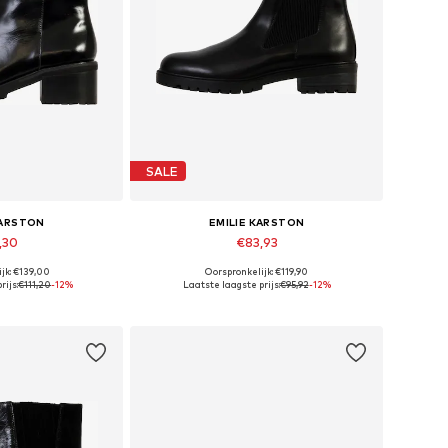
SALE
KARSTON
EMILIE KARSTON
,30
€83,93
jk: €139,00
Oorspronkelijk: €119,90
36, 37, 38, 39, 40
Beschikbare maten: 37, 38, 39
rijs:
€111,20
-12%
Laatste laagste prijs:
€95,92
-12%
elmandje
In winkelmandje