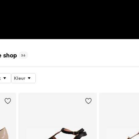
e shop
36
t
Kleur