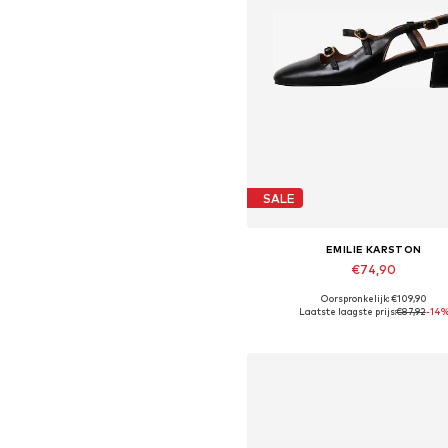
SALE
EMILIE KARSTON
€74,90
Oorspronkelijk: €109,90
Beschikbare maten: 37, 38
Laatste laagste prijs:
€87,92
-14
In winkelmandje