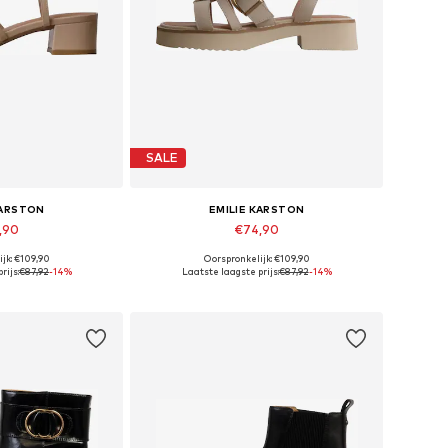
SALE
KARSTON
EMILIE KARSTON
,90
€74,90
jk: €109,90
Oorspronkelijk: €109,90
: 36, 37, 38, 39
Beschikbare maten: 37, 39
rijs:
€87,92
-14%
Laatste laagste prijs:
€87,92
-14%
elmandje
In winkelmandje