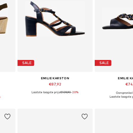
SALE
SALE
EMILIE KARSTON
EMILIE 
€87,92
€74
Laatste laagste prijs:
€109,90
-20%
Oorspronkeli
Beschikbare maten: 41
Beschikbare
%
Laatste laagste p
In winkelmandje
In wink