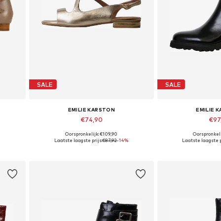
SALE
SALE
EMILIE KARSTON
EMILIE 
€74,90
€97
Oorspronkelijk: €109,90
Oorspronkeli
Beschikbare maten: 36, 38
Beschikbare maten: 
%
Laatste laagste prijs:
€87,92
-14%
Laatste laagste p
In winkelmandje
In wink