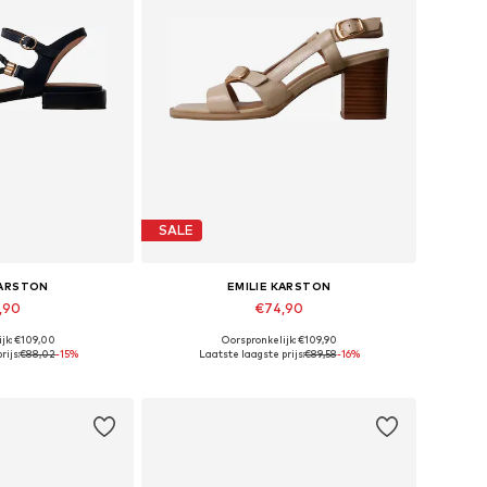
SALE
KARSTON
EMILIE KARSTON
,90
€74,90
jk: €109,00
Oorspronkelijk: €109,90
 maten: 39
Beschikbare maten: 36, 41
rijs:
€88,02
-15%
Laatste laagste prijs:
€89,58
-16%
elmandje
In winkelmandje