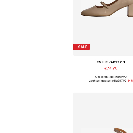
SALE
EMILIE KARSTON
€74,90
Oorspronkelijk: €109,90
Beschikbare maten: 36, 37, 38, 3
Laatste laagste prijs:
€87,92
-14
In winkelmandje