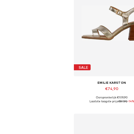
SALE
EMILIE KARSTON
€74,90
Oorspronkelijk: €109,90
Beschikbare maten: 40
Laatste laagste prijs:
€87,92
-14
In winkelmandje