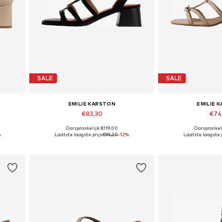
SALE
SALE
EMILIE KARSTON
EMILIE 
€83,30
€74
Oorspronkelijk: €119,00
Oorspronkeli
9, 40
Beschikbare maten: 37, 38, 39, 40, 41
Beschikbare maten
%
Laatste laagste prijs:
€95,20
-12%
Laatste laagste p
In winkelmandje
In wink