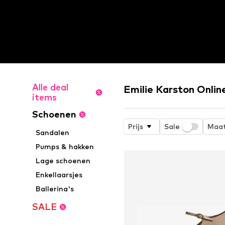
Alle deal
Emilie Karston Onlin
items
Schoenen
Prijs
Sale
Maa
Sandalen
Pumps & hakken
Lage schoenen
Enkellaarsjes
Ballerina's
SALE