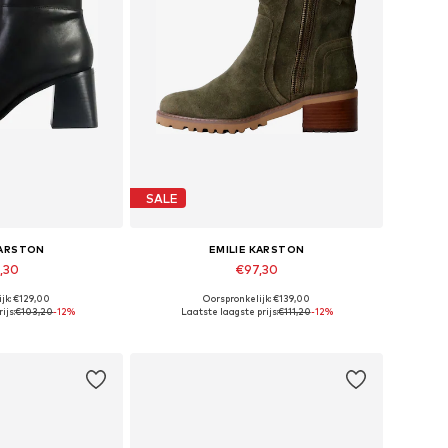
SALE
KARSTON
EMILIE KARSTON
,30
€97,30
jk: €129,00
Oorspronkelijk: €139,00
 maten: 38
Beschikbare maten: 41
ijs:
€103,20
-12%
Laatste laagste prijs:
€111,20
-12%
elmandje
In winkelmandje