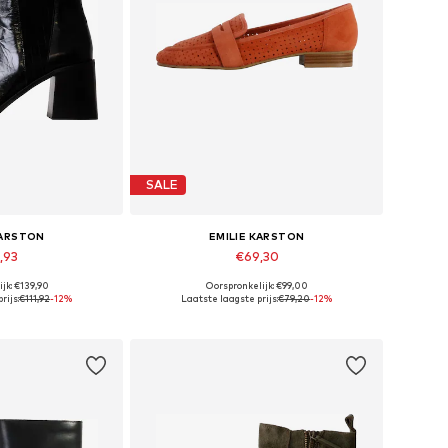
SALE
KARSTON
EMILIE KARSTON
,93
€69,30
jk: €139,90
Oorspronkelijk: €99,00
aten: 37, 39
Beschikbare maten: 38, 40
rijs:
€111,92
-12%
Laatste laagste prijs:
€79,20
-12%
elmandje
In winkelmandje