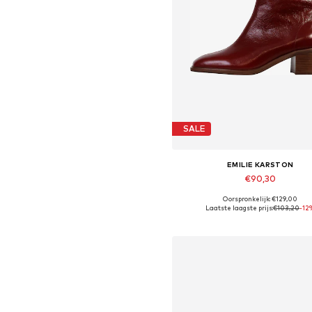
SALE
EMILIE KARSTON
€90,30
Oorspronkelijk: €129,00
Beschikbare maten: 37, 40
Laatste laagste prijs:
€103,20
-12
In winkelmandje