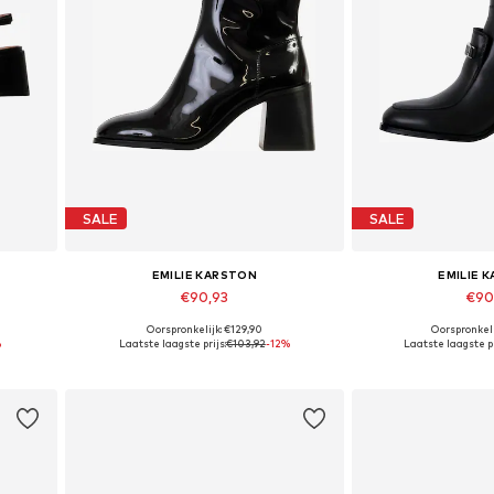
SALE
SALE
EMILIE KARSTON
EMILIE 
€90,93
€90
Oorspronkelijk: €129,90
Oorspronkeli
Beschikbare maten: 40
Beschikbare
%
Laatste laagste prijs:
€103,92
-12%
Laatste laagste pr
In winkelmandje
In wink