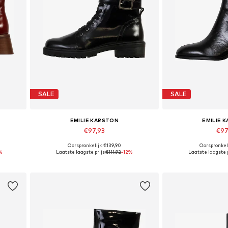
SALE
SALE
EMILIE KARSTON
EMILIE 
€97,93
€97
Oorspronkelijk: €139,90
Oorspronkeli
Beschikbare maten: 40, 41
Beschikbare m
%
Laatste laagste prijs:
€111,92
-12%
Laatste laagste p
In winkelmandje
In wink