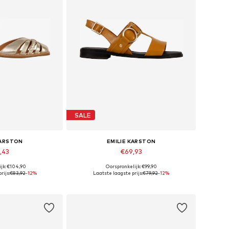
SALE
KARSTON
EMILIE KARSTON
,43
€69,93
jk: €104,90
Oorspronkelijk: €99,90
aten: 40, 41
Beschikbare maten: 36
rijs:
€83,92
-12%
Laatste laagste prijs:
€79,92
-12%
elmandje
In winkelmandje