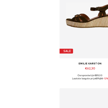
SALE
EMILIE KARSTON
€62,30
Oorspronkelijk: €89,00
Beschikbare maten: 36
Laatste laagste prijs:
€71,20
-12
In winkelmandje