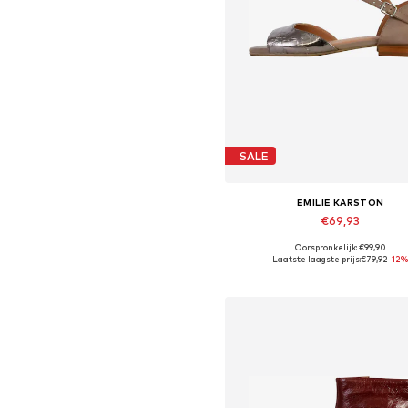
SALE
EMILIE KARSTON
€69,93
Oorspronkelijk: €99,90
Beschikbare maten: 38, 40
Laatste laagste prijs:
€79,92
-12
In winkelmandje