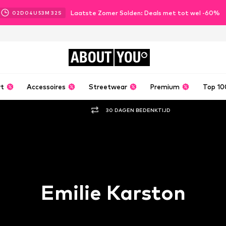
Laatste Zomer Solden: Deals met tot wel -60%
02
D
04
U
53
M
30
S
ABOUT
YOU
rt
Accessoires
Streetwear
Premium
Top 10
30 DAGEN BEDENKTIJD
Emilie Karston