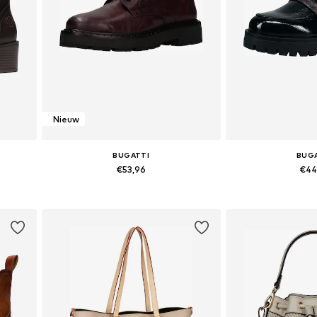
Nieuw
BUGATTI
BUG
€53,96
€44
Beschikbaar in vele maten
Beschikbaar i
In winkelmandje
In wink