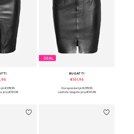
DEAL
ATTI
BUGATTI
1,96
€161,96
jk: €299,95
Oorspronkelijk: €299,95
n vele maten
Beschikbaar in vele maten
 prijs:
€161,96
Laatste laagste prijs:
€161,96
elmandje
In winkelmandje