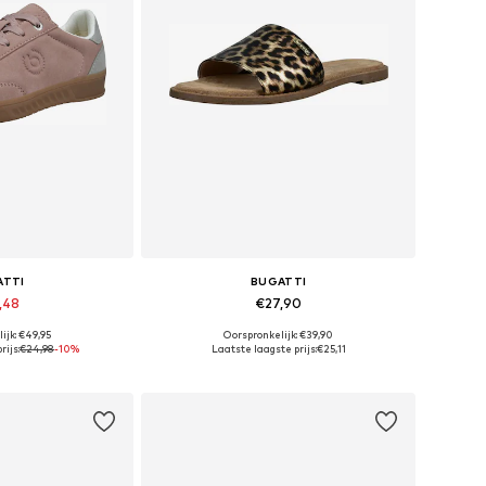
ATTI
BUGATTI
,48
€27,90
ijk: €49,95
Oorspronkelijk: €39,90
, 37, 38, 39, 40, 41
Beschikbare maten: 36, 37, 39, 40
rijs:
€24,98
-10%
Laatste laagste prijs:
€25,11
elmandje
In winkelmandje