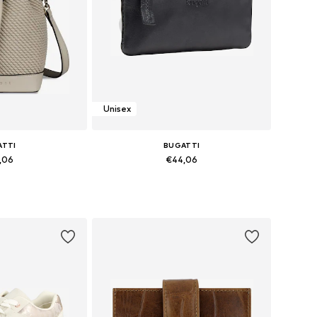
Unisex
ATTI
BUGATTI
,06
€44,06
ten: One Size
Beschikbare maten: One Size
elmandje
In winkelmandje