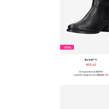
DEAL
BUGATTI
€59,42
Oorspronkelijk: €69,90
Beschikbaar in vele maten
Laatste laagste prijs:
€62,91
-5%
In winkelmandje