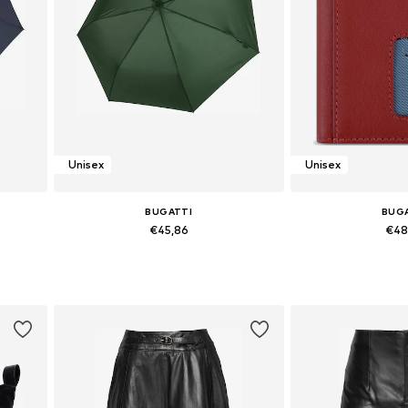
Unisex
Unisex
BUGATTI
BUG
€45,86
€48
e
Beschikbare maten: One Size
Beschikbare ma
In winkelmandje
In wink