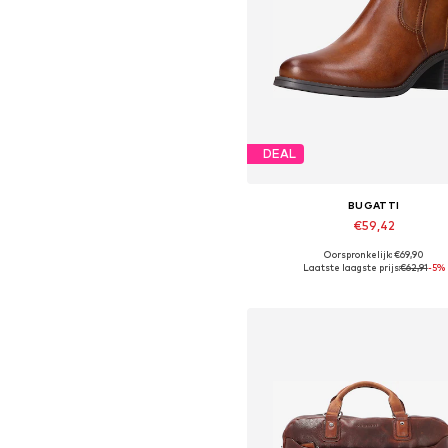
DEAL
BUGATTI
€59,42
Oorspronkelijk: €69,90
Beschikbaar in vele maten
Laatste laagste prijs:
€62,91
-5%
In winkelmandje