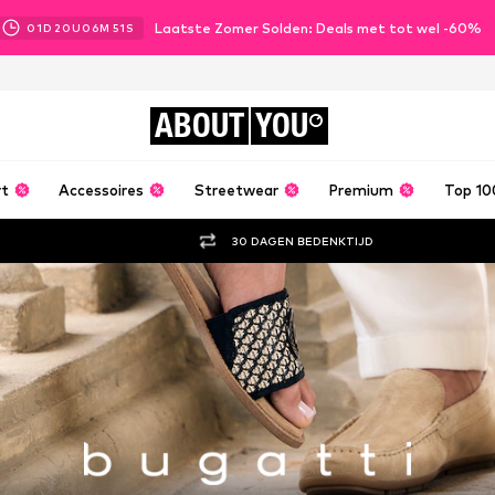
Laatste Zomer Solden: Deals met tot wel -60%
01
D
20
U
06
M
48
S
ABOUT
YOU
rt
Accessoires
Streetwear
Premium
Top 10
30 DAGEN BEDENKTIJD