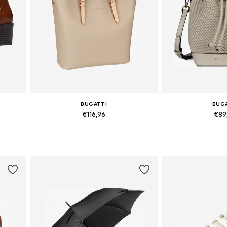
BUGATTI
BUG
€116,96
€89
Beschikbare maten: One Size
Beschikbare ma
In winkelmandje
In wink