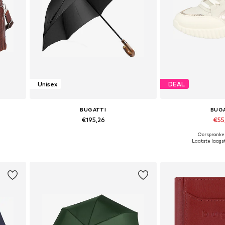
Unisex
DEAL
BUGATTI
BUG
€195,26
€55
Oorspronkel
e
Beschikbare maten: One Size
Beschikbaar i
Laatste laagst
In winkelmandje
In wink