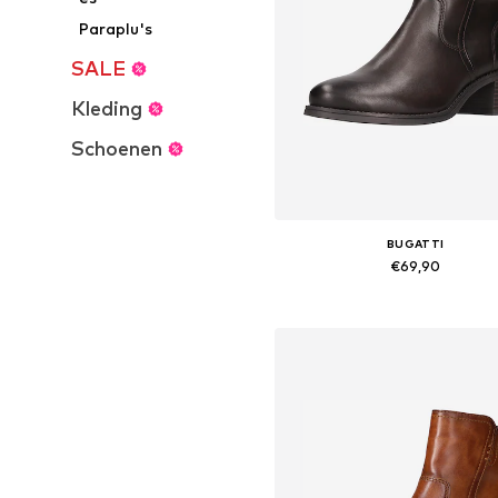
Paraplu's
SALE
Kleding
Schoenen
BUGATTI
€69,90
Beschikbaar in vele maten
In winkelmandje