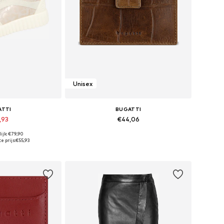
Unisex
ATTI
BUGATTI
,93
€44,06
ijk: €79,90
n vele maten
Beschikbare maten: One Size
e prijs:
€55,93
elmandje
In winkelmandje