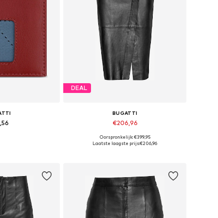
DEAL
ATTI
BUGATTI
,56
€206,96
Oorspronkelijk: €399,95
ten: One Size
Beschikbaar in vele maten
Laatste laagste prijs:
€206,96
elmandje
In winkelmandje