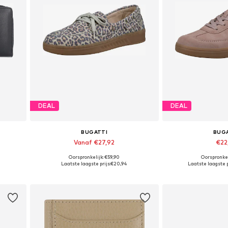
DEAL
DEAL
BUGATTI
BUG
Vanaf €27,92
€22
Oorspronkelijk: €59,90
Oorspronkel
Beschikbare maten: 36, 37, 38, 39
Beschikbare maten: 36
Laatste laagste prijs:
€20,94
Laatste laagste p
In winkelmandje
In wink