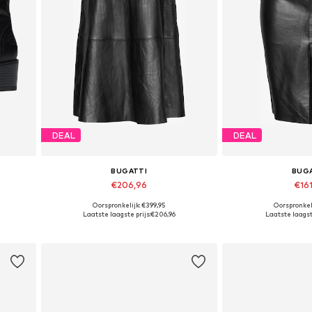
DEAL
DEAL
BUGATTI
BUG
€206,96
€16
Oorspronkelijk: €399,95
Oorspronkeli
Beschikbaar in vele maten
Beschikbaar i
Laatste laagste prijs:
€206,96
Laatste laagste
In winkelmandje
In wink