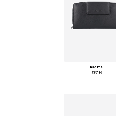
BUGATTI
€87,26
Beschikbare maten: XS-XL
In winkelmandje