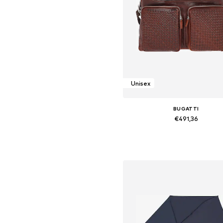
Unisex
BUGATTI
€491,36
Beschikbare maten: One Siz
In winkelmandje