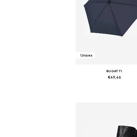
Unisex
BUGATTI
€49,46
Beschikbare maten: One Siz
In winkelmandje