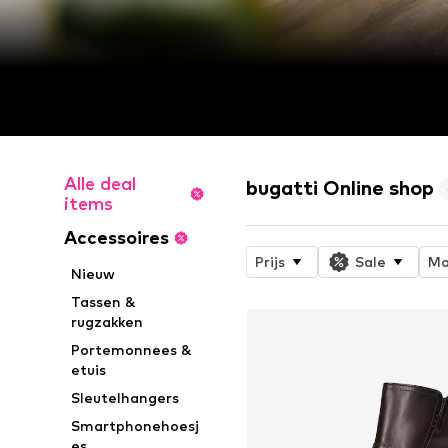
Alle deal
bugatti Online shop
items
Accessoires
Prijs
Sale
Ma
Nieuw
Tassen &
rugzakken
Portemonnees &
etuis
Sleutelhangers
Smartphonehoesj
es