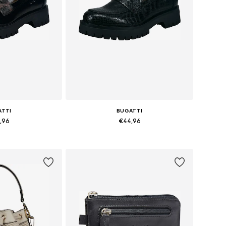
ATTI
BUGATTI
,96
€44,96
n vele maten
Beschikbaar in vele maten
elmandje
In winkelmandje