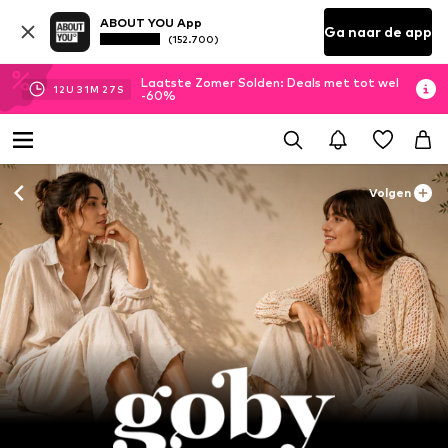
ABOUT YOU App
Ga naar de app
(152.700)
Laatste Zomer Solden: Deals met tot wel
12
U
31
M
24
S
-60%
Volgen