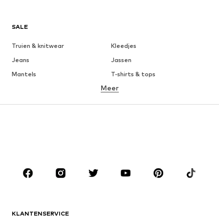
SALE
Truien & knitwear
Kleedjes
Jeans
Jassen
Mantels
T-shirts & tops
Meer
Broeken
Ondergoed
Rokken
Blouses & tunieken
Sweatwear
Blazers
Zwemkleding
Jumpsuits
Grote maten
Zwangerschapskleding
Schoenen
Sport
Accessoires
Premium
KLEDING
KLANTENSERVICE
Nieuw
Trending