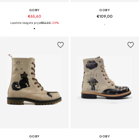
GOBY
GOBY
€65,60
€109,00
Laatste laagste prijs:
€82,00
-20%
GOBY
GOBY