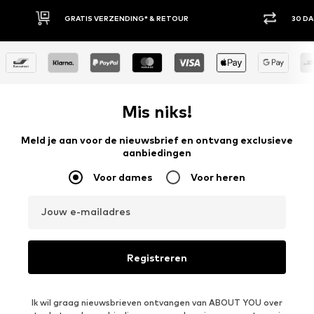
30 DAGEN BEDENKTIJD
ACH
Mis niks!
Meld je aan voor de nieuwsbrief en ontvang exclusieve
aanbiedingen
Voor dames
Voor heren
Jouw e-mailadres
Registreren
Ik wil graag nieuwsbrieven ontvangen van ABOUT YOU over