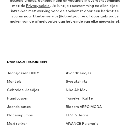
actuele trends, aanbiedingen en vouchers in overeenstemming
met de
Privacybeleid
. Je kunt je toestemming te allen tijde
intrekken met werking voor de toekomst door een bericht te
sturen naar
klantenservice@aboutyou.be
of door gebruik te
maken van de afmeldoptie aan het einde van elke nieuwsbrief.
DAMESCATEGORIEËN
Jeansjassen ONLY
Avondkleedjes
Mantels
Sweatshirts
Gebreide kleedjes
Nike Air Max
Handtassen
Tunieken Kaffe
Jeansblouses
Blazers VERO MODA
Plateaupumps
LEVI'S Jeans
Maxi rokken
VIVANCE Pyjama's