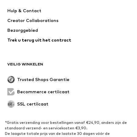
Kleedjes
Jeans
Hulp & Contact
T-shirt & tops
Broeken
Creator Collaborations
Jassen
Truien & knitwear
Bezorggebied
Ondergoed
Blouses & tunieken
Trek u terug uit het contract
Mantels
Rokken
Zwemkleding
Sweatwear
Blazers
Jumpsuits
VEILIG WINKELEN
Grote maten
Zwangerschapskleding
Evenementen
Exclusief
Trusted Shops Garantie
Upcycling
Becommerce certificaat
SCHOENEN
SSL certificaat
Nieuw
Trending
Sneakers
Enkellaarsjes
*Gratis verzending voor bestellingen vanaf €24,90, anders zijn de
standaard verzend- en servicekosten €3,90.
Pumps & hakken
Laarzen
De laagste totale prijs van de laatste 30 dagen vóór de