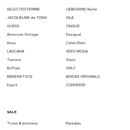
SELECTED FEMME
LIEBESKIND Berlin
JACQUELINE de YONG
VILA
GUESS
CINQUE
American Vintage
Desigual
khujo
Calvin Klein
LASCANA
VERO MODA
Tamaris
Gipsy
Buffalo
ONLY
BIRKENSTOCK
ADIDAS ORIGINALS
Esprit
CONVERSE
SALE
Truien & knitwear
Kleedjes