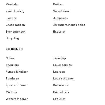
Mantels
Rokken
Zwemkleding
Sweatwear
Blazers
Jumpsuits
Grote maten
Zwangerschapskleding
Evenementen
Exclusief
Upcycling
SCHOENEN
Nieuw
Trending
Sneakers
Enkellaarsjes
Pumps & hakken
Laarzen
Sandalen
Lage schoenen
Sportschoenen
Ballerina's
Muiltjes
Pantoffels
Waterschoenen
Exclusief