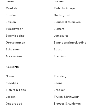
Jeans
Jassen
Mantels
T-shirts & tops
Broeken
Ondergoed
Rokken
Blouses & tunieken
Sweatwear
Blazers
Zwemkleding
Jumpsuits
Grote maten
Zwangerschapskleding
Schoenen
Sport
Accessoires
Premium
KLEDING
Nieuw
Trending
Kleedjes
Jeans
T-shirt & tops
Broeken
Jassen
Truien & knitwear
Ondergoed
Blouses & tunieken