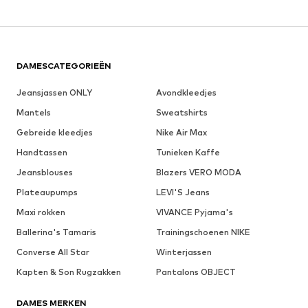
DAMESCATEGORIEËN
Jeansjassen ONLY
Avondkleedjes
Mantels
Sweatshirts
Gebreide kleedjes
Nike Air Max
Handtassen
Tunieken Kaffe
Jeansblouses
Blazers VERO MODA
Plateaupumps
LEVI'S Jeans
Maxi rokken
VIVANCE Pyjama's
Ballerina's Tamaris
Trainingschoenen NIKE
Converse All Star
Winterjassen
Kapten & Son Rugzakken
Pantalons OBJECT
DAMES MERKEN