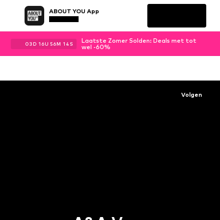
ABOUT YOU App
Laatste Zomer Solden: Deals met tot
03
D
16
U
56
M
14
S
wel -60%
Volgen