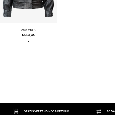
A&A VESA
€450,00
GRATIS VERZENDING* & RETOUR
30 D