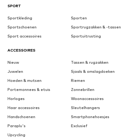
SPORT
Sportkleding
Sporten
Sportschoenen
Sportrugzakken & -tassen
Sport accessoires
Sportuitrusting
ACCESSOIRES
Nieuw
Tassen & rugzakken
Juwelen
Sjaals & omslagdoeken
Hoeden & mutsen
Riemen
Portemonnees & etuis
Zonnebrillen
Horloges
Woonaccessoires
Haar accessoires
Sleutelhangers
Handschoenen
Smartphonehoesjes
Paraplu's
Exclusief
Upcycling