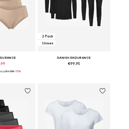
2 Pack
Unisex
NDURANCE
DANISH ENDURANCE
,99
€99,95
rijs:
€47,95
-10%
en: S, M, L, XL
Beschikbare maten: XS, S, M, L, XL, XXL
elmandje
In winkelmandje