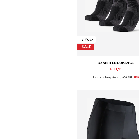
3 Pack
SALE
DANISH ENDURANCE
€38,95
Laatste laagste prijs:
+
€45,95
2
-15%
Beschikbare maten: 35-38, 39-42,
In winkelmandje