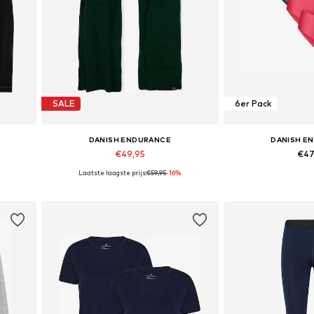
SALE
6er Pack
DANISH ENDURANCE
DANISH E
€49,95
€47
Laatste laagste prijs:
€59,95
-16%
 XXL
Beschikbare maten: One Size
Beschikbare m
In winkelmandje
In wink