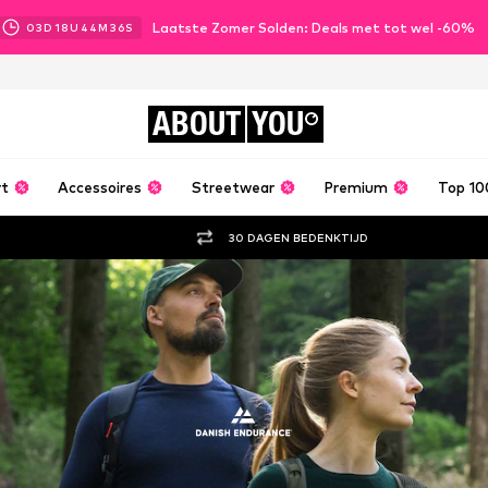
Laatste Zomer Solden: Deals met tot wel -60%
03
D
18
U
44
M
35
S
ABOUT
YOU
rt
Accessoires
Streetwear
Premium
Top 10
30 DAGEN BEDENKTIJD