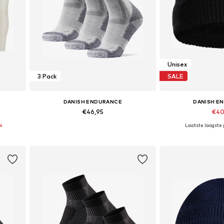
Unisex
3 Pack
SALE
DANISH ENDURANCE
DANISH E
€46,95
€40
%
+
4
Laatste laagste p
Beschikbare maten: 35-38, 39-42, 43-47
Beschikbare 
In winkelmandje
In wink