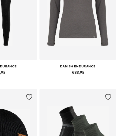
NDURANCE
DANISH ENDURANCE
,95
€83,95
+
2
 S, M, L, XL, XXL
Beschikbare maten: S, M, L, XL, XXL
elmandje
In winkelmandje