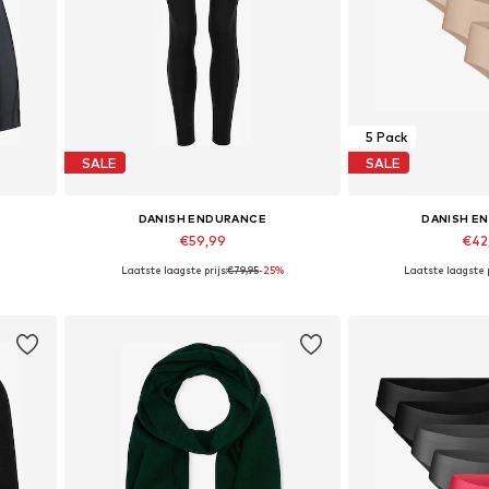
5 Pack
SALE
SALE
DANISH ENDURANCE
DANISH E
€59,99
€42
Laatste laagste prijs:
+
€79,95
3
-25%
Laatste laagste p
Beschikbare maten: XS, S, M, L, XL, XXL
Beschikbare mat
In winkelmandje
In wink