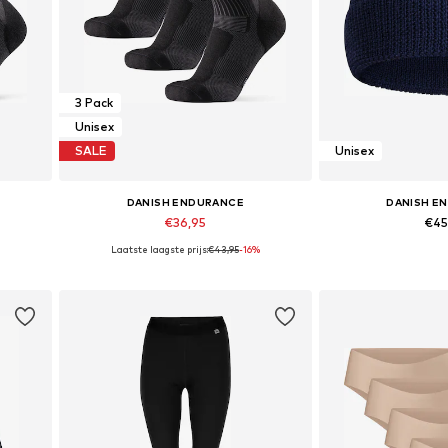
3 Pack
Unisex
SALE
Unisex
DANISH ENDURANCE
DANISH E
€36,95
€45
Laatste laagste prijs:
€43,95
-16%
 43-47
Beschikbare maten: 35-38, 39-42, 43-47
Beschikbare 
In winkelmandje
In wink