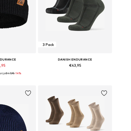
3 Pack
NDURANCE
DANISH ENDURANCE
,95
€43,95
rijs:
€47,95
-14%
+
1
maten: 55-60
Beschikbare maten: 35-38, 39-42, 43-47
elmandje
In winkelmandje