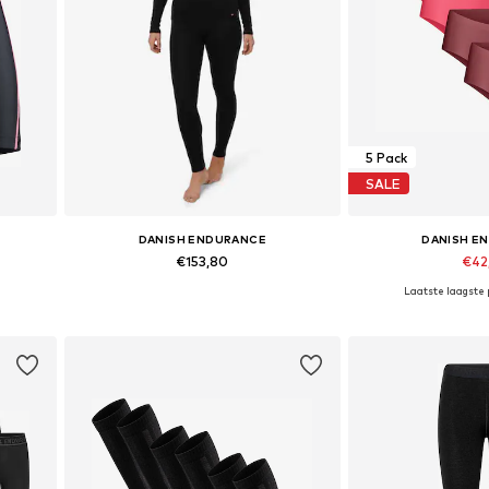
5 Pack
SALE
DANISH ENDURANCE
DANISH E
€153,80
€42
Laatste laagste p
 XXL
Beschikbare maten: S, M, L, XL, XXL
Beschikbare mat
In winkelmandje
In wink