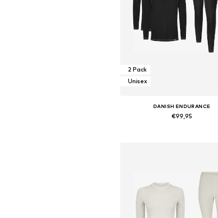
2 Pack
Unisex
DANISH ENDURANCE
€99,95
Beschikbare maten: S, M, L, X
In winkelmandje