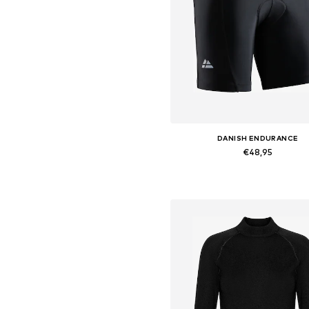
DANISH ENDURANCE
€48,95
Beschikbare maten: XS, S, L
In winkelmandje