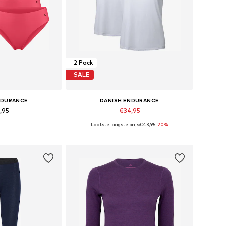
2 Pack
SALE
NDURANCE
DANISH ENDURANCE
,95
€34,95
Laatste laagste prijs:
€43,95
-20%
aten: S, M, L
Beschikbare maten: S, M, L
elmandje
In winkelmandje