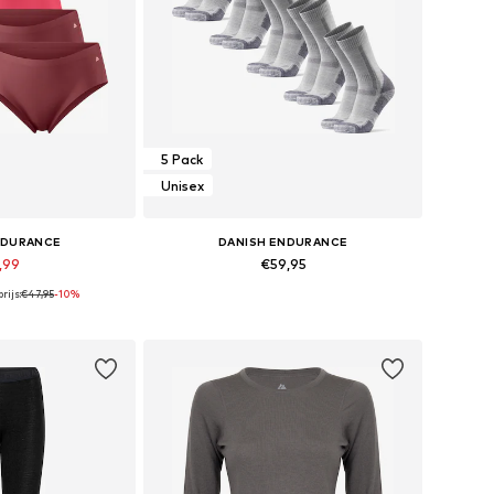
5 Pack
Unisex
NDURANCE
DANISH ENDURANCE
,99
€59,95
rijs:
€47,95
-10%
en: S, M, L, XL
Beschikbare maten: 39-42, 43-47, 48-50
elmandje
In winkelmandje