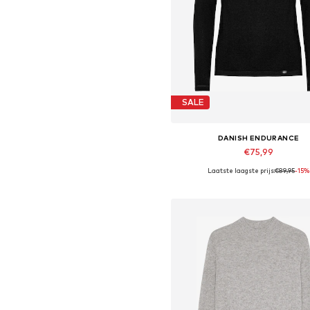
SALE
DANISH ENDURANCE
€75,99
Laatste laagste prijs:
€89,95
-15%
Beschikbare maten: S, M, L, XL,
In winkelmandje