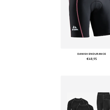
DANISH ENDURANCE
€48,95
Beschikbare maten: XS, S, L, XL,
In winkelmandje