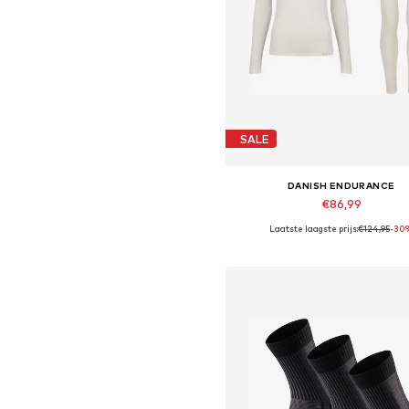
SALE
DANISH ENDURANCE
€86,99
Laatste laagste prijs:
€124,95
-30
Beschikbare maten: S, M, L
In winkelmandje