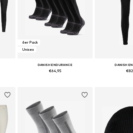
6er Pack
Unisex
DANISH ENDURANCE
DANISH E
€64,95
€82
XL
Beschikbare maten: 35-38, 39-42, 43-47
Beschikbare maten:
In winkelmandje
In wink