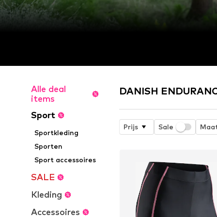
Alle deal
DANISH ENDURANCE
items
Sport
Prijs
Sale
Maa
Sportkleding
Sporten
Sport accessoires
SALE
Kleding
Accessoires