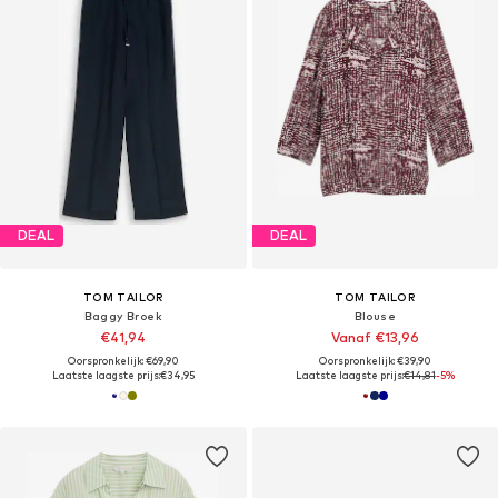
DEAL
DEAL
TOM TAILOR
TOM TAILOR
Baggy Broek
Blouse
€41,94
Vanaf €13,96
Oorspronkelijk: €69,90
Oorspronkelijk: €39,90
Laatste laagste prijs:
€34,95
Laatste laagste prijs:
€14,81
-5%