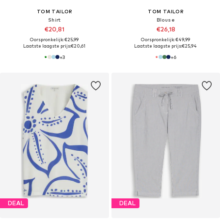
TOM TAILOR
TOM TAILOR
Shirt
Blouse
€20,81
€26,18
Oorspronkelijk: €25,99
Oorspronkelijk: €49,99
Laatste laagste prijs:
€20,61
Laatste laagste prijs:
€25,94
+
3
+
6
DEAL
DEAL