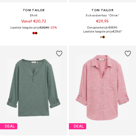
TOM TAILOR
TOM TAILOR
Shirt
Schoudertas 'Olive'
Vanaf €20,72
€29,95
Laatste laagste prijs:
€25,90
-20%
Oorspronkelijk: €59,90
Laatste laagste prijs:
€29,67
DEAL
DEAL