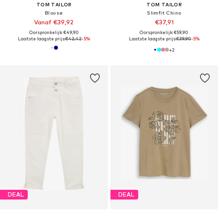
TOM TAILOR
TOM TAILOR
Blouse
Slimfit Chino
Vanaf €39,92
€37,91
Oorspronkelijk: €49,90
Oorspronkelijk: €59,90
Laatste laagste prijs:
€42,42
-5%
Laatste laagste prijs:
€39,90
-5%
+
2
DEAL
DEAL