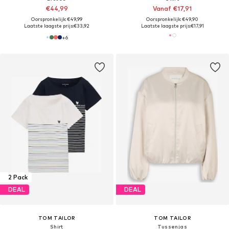
€44,99
Vanaf €17,91
Oorspronkelijk: €49,99
Oorspronkelijk: €49,90
Laatste laagste prijs:
€33,92
Laatste laagste prijs:
€17,91
+
6
2 Pack
DEAL
DEAL
TOM TAILOR
TOM TAILOR
Shirt
Tussenjas