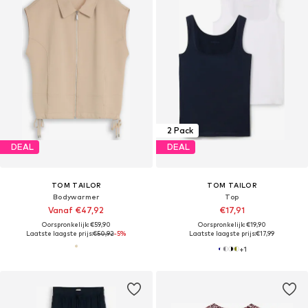
2 Pack
DEAL
DEAL
TOM TAILOR
TOM TAILOR
Bodywarmer
Top
Vanaf €47,92
€17,91
Oorspronkelijk: €59,90
Oorspronkelijk: €19,90
Laatste laagste prijs:
€50,92
-5%
Laatste laagste prijs:
€17,99
+
1