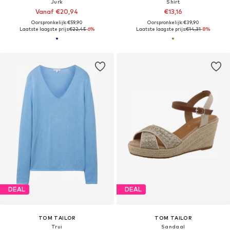
Jurk
Shirt
Vanaf €20,94
€13,16
Oorspronkelijk: €59,90
Oorspronkelijk: €39,90
Laatste laagste prijs:
€22,45
-6%
Laatste laagste prijs:
€14,31
-8%
DEAL
DEAL
TOM TAILOR
TOM TAILOR
Trui
Sandaal