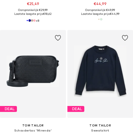
€25,49
€44,99
Oorspronkelijk: €29,99
Oorspronkelijk: €49,99
Laatste laagste prijs:
€18,62
Laatste laagste prijs:
€44,99
+
8
DEAL
DEAL
TOM TAILOR
TOM TAILOR
Schoudertas 'Mirenda'
Sweatshirt