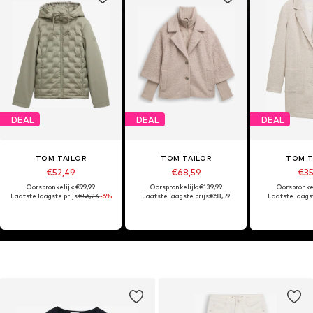
DEAL
DEAL
DEAL
TOM TAILOR
TOM TAILOR
TOM T
€52,49
€68,59
€35
Oorspronkelijk: €99,99
Oorspronkelijk: €139,99
Oorspronkel
Laatste laagste prijs:
€56,24
-6%
Laatste laagste prijs:
€68,59
Laatste laagst