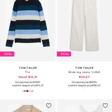
DEAL
DEAL
TOM TAILOR
TOM TAILOR
Trui
Wide leg Jeans 'LUNA'
Vanaf €14,31
€46,67
Oorspronkelijk: €39,90
Oorspronkelijk: €69,90
Laatste laagste prijs:
€14,31
Laatste laagste prijs:
€38,43
+
2