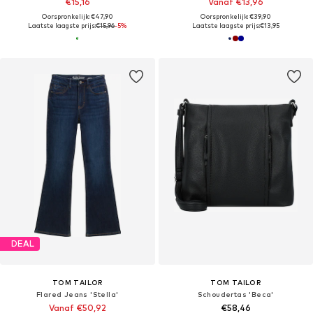
€15,16
Vanaf €13,96
Oorspronkelijk: €47,90
Oorspronkelijk: €39,90
Laatste laagste prijs:
€15,96
-5%
Laatste laagste prijs:
€13,95
DEAL
TOM TAILOR
TOM TAILOR
Flared Jeans 'Stella'
Schoudertas 'Beca'
Vanaf €50,92
€58,46