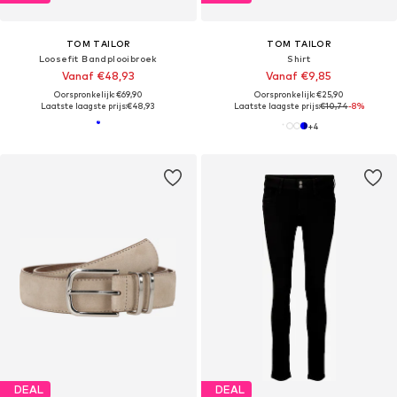
TOM TAILOR
TOM TAILOR
Loosefit Bandplooibroek
Shirt
Vanaf €48,93
Vanaf €9,85
Oorspronkelijk: €69,90
Oorspronkelijk: €25,90
Laatste laagste prijs:
€48,93
Laatste laagste prijs:
€10,74
-8%
+
4
DEAL
DEAL