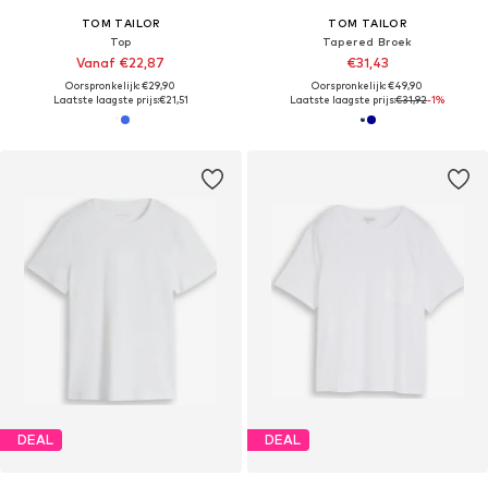
TOM TAILOR
TOM TAILOR
Top
Tapered Broek
Vanaf €22,87
€31,43
Oorspronkelijk: €29,90
Oorspronkelijk: €49,90
Laatste laagste prijs:
€21,51
Laatste laagste prijs:
€31,92
-1%
DEAL
DEAL