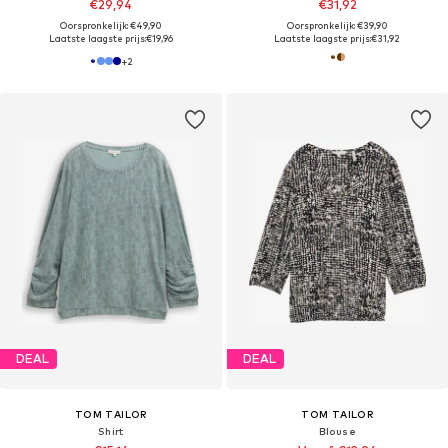
€29,94
€31,92
Oorspronkelijk: €49,90
Oorspronkelijk: €39,90
Laatste laagste prijs:
€19,96
Laatste laagste prijs:
€31,92
+
2
DEAL
DEAL
TOM TAILOR
TOM TAILOR
Shirt
Blouse