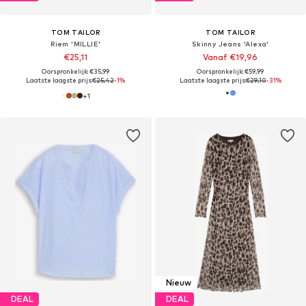
TOM TAILOR
TOM TAILOR
Riem 'MILLIE'
Skinny Jeans 'Alexa'
€25,11
Vanaf €19,96
Oorspronkelijk: €35,99
Oorspronkelijk: €59,99
Laatste laagste prijs:
€25,42
-1%
Laatste laagste prijs:
€29,10
-31%
+
1
Nieuw
DEAL
DEAL