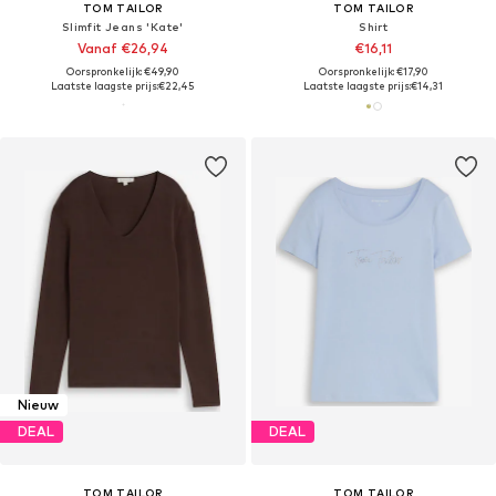
TOM TAILOR
TOM TAILOR
Slimfit Jeans 'Kate'
Shirt
Vanaf €26,94
€16,11
Oorspronkelijk: €49,90
Oorspronkelijk: €17,90
Laatste laagste prijs:
€22,45
Laatste laagste prijs:
€14,31
Nieuw
DEAL
DEAL
TOM TAILOR
TOM TAILOR