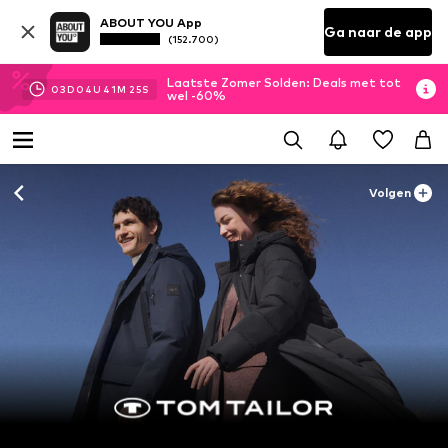
ABOUT YOU App
Ga naar de app
(152.700)
Laatste Zomer Solden: Deals met tot
03
D
04
U
41
M
23
S
wel -60%
Volgen