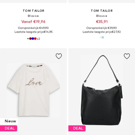
TOM TAILOR
TOM TAILOR
Blouse
Blouse
Vanaf €19,96
€35,91
Oorspronkelijk: €49,90
Oorspronkelijk: €39,90
Laatste laagste prijs:
€14,95
Laatste laagste prijs:
€27,92
+
2
Nieuw
DEAL
DEAL