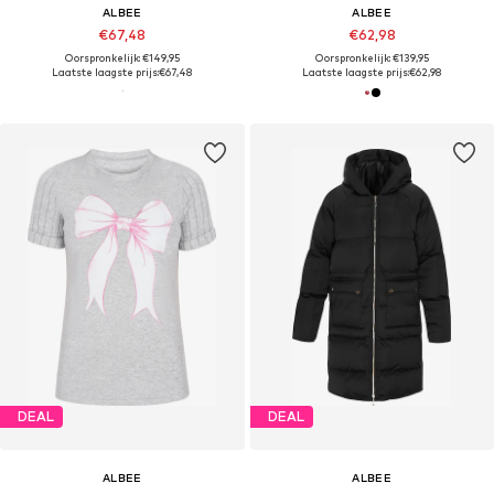
ALBEE
ALBEE
€67,48
€62,98
Oorspronkelijk: €149,95
Oorspronkelijk: €139,95
Laatste laagste prijs:
€67,48
Laatste laagste prijs:
€62,98
DEAL
DEAL
ALBEE
ALBEE