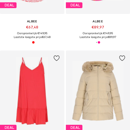
DEAL
DEAL
ALBEE
ALBEE
€67,48
€89,97
Oorspronkelijk: €149,95
Oorspronkelijk: €149,95
Laatste laagste prijs:
€67,48
Laatste laagste prijs:
€89,97
DEAL
DEAL