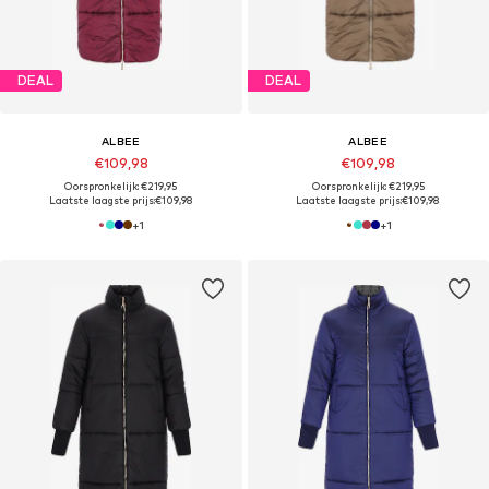
DEAL
DEAL
ALBEE
ALBEE
€109,98
€109,98
Oorspronkelijk: €219,95
Oorspronkelijk: €219,95
Laatste laagste prijs:
€109,98
Laatste laagste prijs:
€109,98
+
1
+
1