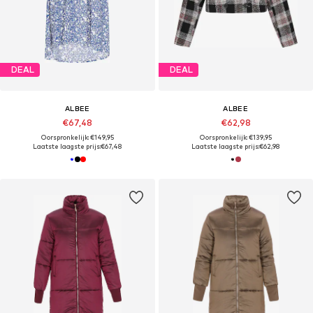
DEAL
DEAL
ALBEE
ALBEE
€67,48
€62,98
Oorspronkelijk: €149,95
Oorspronkelijk: €139,95
Laatste laagste prijs:
€67,48
Laatste laagste prijs:
€62,98