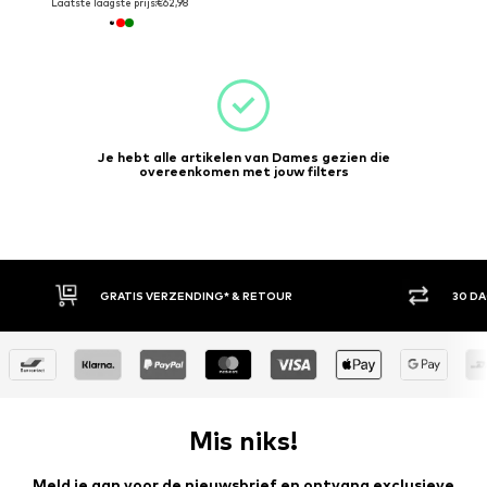
Laatste laagste prijs:
€62,98
Je hebt alle artikelen van Dames gezien die
overeenkomen met jouw filters
30 DAGEN BEDENKTIJD
ACH
Mis niks!
Meld je aan voor de nieuwsbrief en ontvang exclusieve