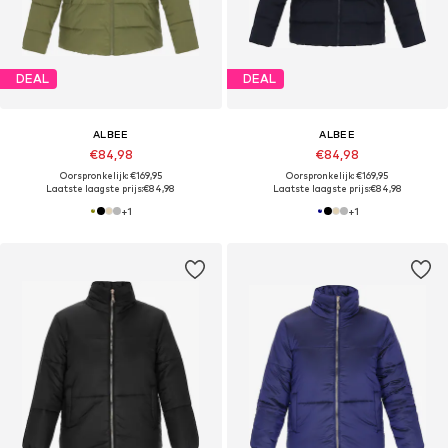
DEAL
DEAL
ALBEE
ALBEE
€84,98
€84,98
Oorspronkelijk: €169,95
Oorspronkelijk: €169,95
Laatste laagste prijs:
€84,98
Laatste laagste prijs:
€84,98
+
1
+
1