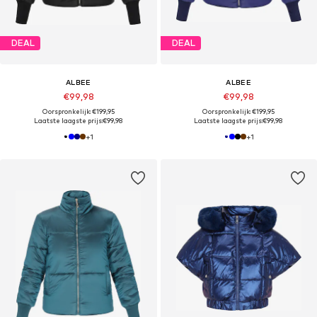
DEAL
DEAL
ALBEE
ALBEE
€99,98
€99,98
Oorspronkelijk: €199,95
Oorspronkelijk: €199,95
Laatste laagste prijs:
€99,98
Laatste laagste prijs:
€99,98
+
1
+
1