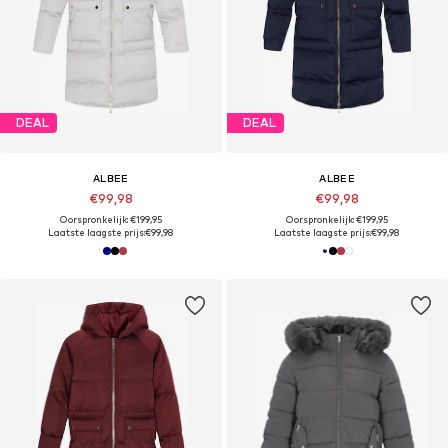
DEAL
DEAL
ALBEE
ALBEE
€99,98
€99,98
Oorspronkelijk: €199,95
Oorspronkelijk: €199,95
Laatste laagste prijs:
€99,98
Laatste laagste prijs:
€99,98