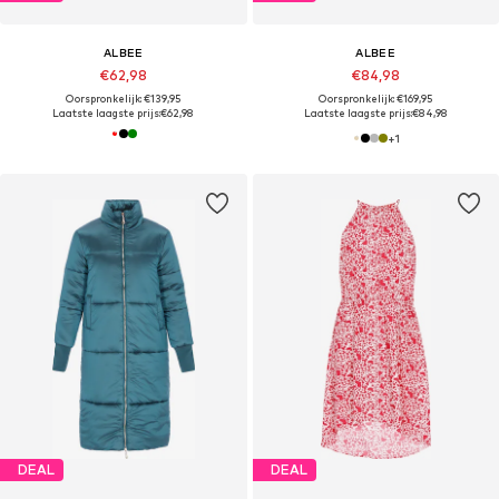
ALBEE
ALBEE
€62,98
€84,98
Oorspronkelijk: €139,95
Oorspronkelijk: €169,95
Laatste laagste prijs:
€62,98
Laatste laagste prijs:
€84,98
+
1
DEAL
DEAL