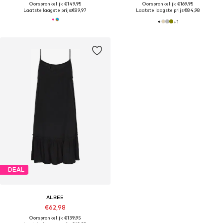
Oorspronkelijk: €149,95
Oorspronkelijk: €169,95
Laatste laagste prijs:
€89,97
Laatste laagste prijs:
€84,98
+
1
DEAL
ALBEE
€62,98
Oorspronkelijk: €139,95