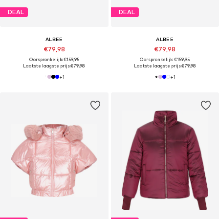
DEAL
DEAL
ALBEE
ALBEE
€79,98
€79,98
Oorspronkelijk: €159,95
Oorspronkelijk: €159,95
Laatste laagste prijs:
€79,98
Laatste laagste prijs:
€79,98
+
1
+
1