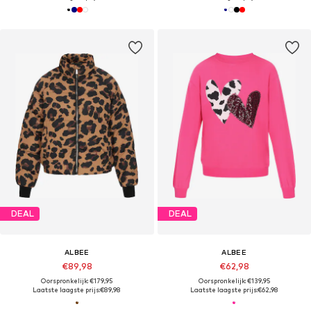
DEAL
DEAL
ALBEE
ALBEE
€89,98
€62,98
Oorspronkelijk: €179,95
Oorspronkelijk: €139,95
Laatste laagste prijs:
€89,98
Laatste laagste prijs:
€62,98