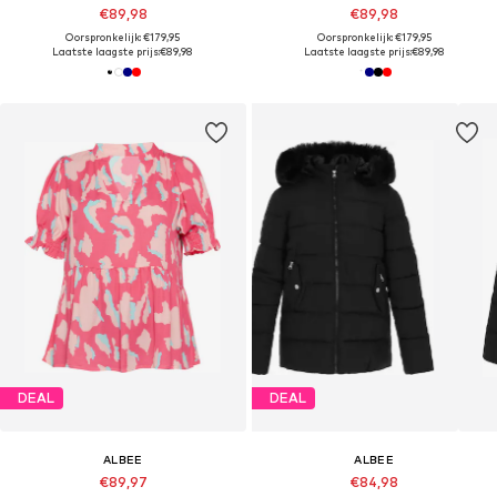
€89,98
€89,98
Oorspronkelijk: €179,95
Oorspronkelijk: €179,95
Laatste laagste prijs:
€89,98
Laatste laagste prijs:
€89,98
DEAL
DEAL
ALBEE
ALBEE
€89,97
€84,98