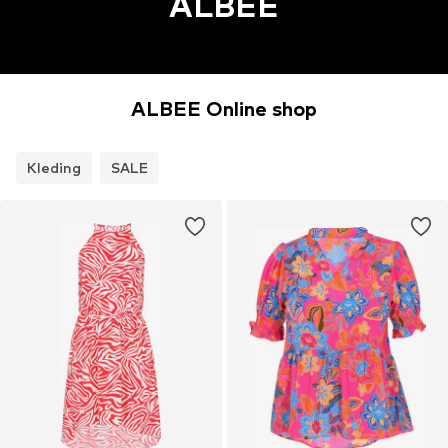
ALBEE
ALBEE Online shop
Kleding
SALE