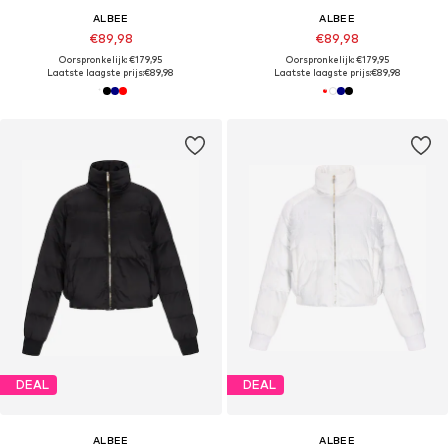
ALBEE
ALBEE
€89,98
€89,98
Oorspronkelijk: €179,95
Oorspronkelijk: €179,95
Laatste laagste prijs:
€89,98
Laatste laagste prijs:
€89,98
DEAL
DEAL
ALBEE
ALBEE