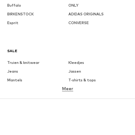
Buffalo
ONLY
BIRKENSTOCK
ADIDAS ORIGINALS
Esprit
CONVERSE
SALE
Truien & knitwear
Kleedjes
Jeans
Jassen
Mantels
T-shirts & tops
Meer
Broeken
Ondergoed
Rokken
Blouses & tunieken
Sweatwear
Blazers
Zwemkleding
Jumpsuits
Grote maten
Zwangerschapskleding
Schoenen
Sport