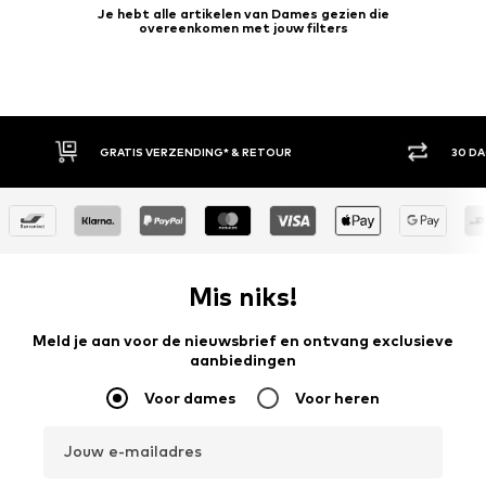
Je hebt alle artikelen van Dames gezien die
overeenkomen met jouw filters
GRATIS VERZENDING* & RETOUR
30 D
Mis niks!
Meld je aan voor de nieuwsbrief en ontvang exclusieve
aanbiedingen
Voor dames
Voor heren
Jouw e-mailadres