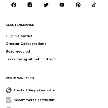
Accessoires
Premium
KLEDING
KLANTENSERVICE
Nieuw
Trending
Kleedjes
Jeans
Hulp & Contact
T-shirt & tops
Broeken
Creator Collaborations
Jassen
Truien & knitwear
Bezorggebied
Ondergoed
Blouses & tunieken
Trek u terug uit het contract
Mantels
Rokken
Zwemkleding
Sweatwear
Blazers
Jumpsuits
VEILIG WINKELEN
Grote maten
Zwangerschapskleding
Evenementen
Exclusief
Trusted Shops Garantie
Upcycling
Becommerce certificaat
SCHOENEN