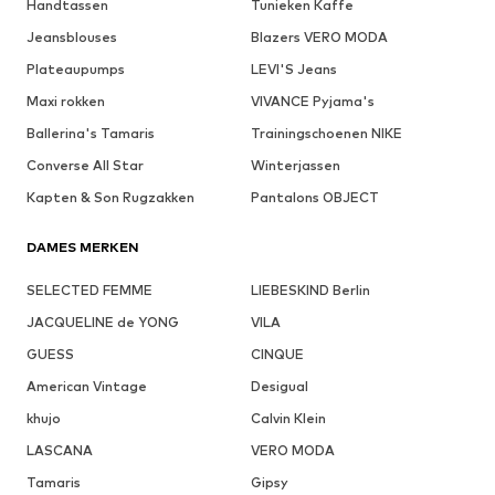
Handtassen
Tunieken Kaffe
Jeansblouses
Blazers VERO MODA
Plateaupumps
LEVI'S Jeans
Maxi rokken
VIVANCE Pyjama's
Ballerina's Tamaris
Trainingschoenen NIKE
Converse All Star
Winterjassen
Kapten & Son Rugzakken
Pantalons OBJECT
DAMES MERKEN
SELECTED FEMME
LIEBESKIND Berlin
JACQUELINE de YONG
VILA
GUESS
CINQUE
American Vintage
Desigual
khujo
Calvin Klein
LASCANA
VERO MODA
Tamaris
Gipsy