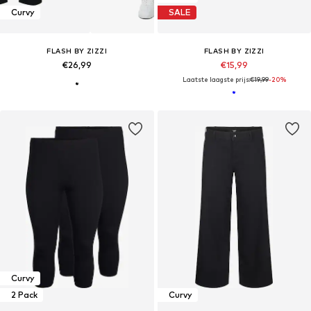
Curvy
SALE
FLASH BY ZIZZI
FLASH BY ZIZZI
€26,99
€15,99
Laatste laagste prijs:
€19,99
-20%
Curvy
2 Pack
Curvy