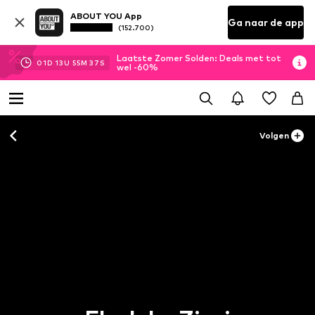
ABOUT YOU App
Ga naar de app
(152.700)
Laatste Zomer Solden: Deals met tot
01
D
13
U
55
M
37
S
wel -60%
Volgen