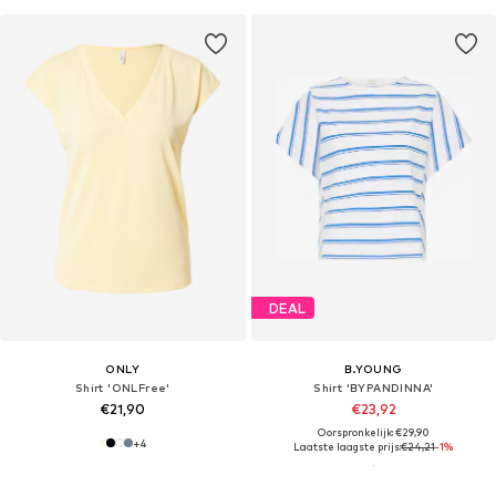
DEAL
ONLY
B.YOUNG
Shirt 'ONLFree'
Shirt 'BYPANDINNA'
€21,90
€23,92
Oorspronkelijk: €29,90
+
4
Laatste laagste prijs:
€24,21
-1%