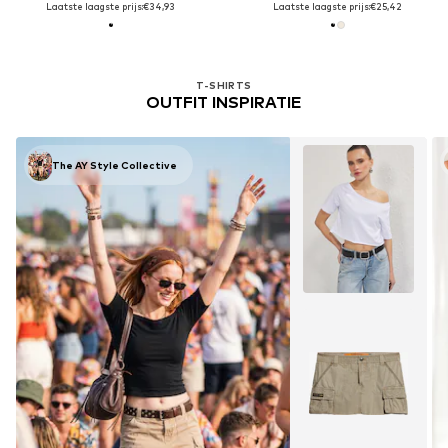
Laatste laagste prijs:
€34,93
Laatste laagste prijs:
€25,42
Je hebt 32 van de 18732 producten
gezien
T-SHIRTS
OUTFIT INSPIRATIE
The AY Style Collective