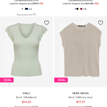
Oorspronkelijk: €24,95
Oorspronkelijk: €49,90
Laatste laagste prijs:
€19,71
-5%
Laatste laagste prijs:
€24,95
-36%
+
6
+
18
DEAL
DEAL
ONLY
VERO MODA
Shirt 'ONLBelia'
Shirt 'VMGina Ava'
€14,32
€17,91
Oorspronkelijk: €17,90
Oorspronkelijk: €19,90