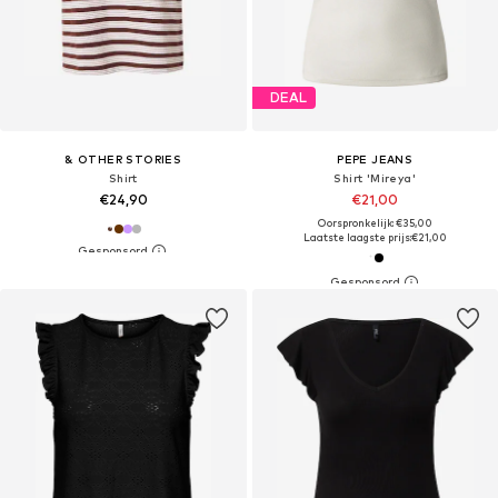
DEAL
& OTHER STORIES
PEPE JEANS
Shirt
Shirt 'Mireya'
€24,90
€21,00
Oorspronkelijk: €35,00
Laatste laagste prijs:
€21,00