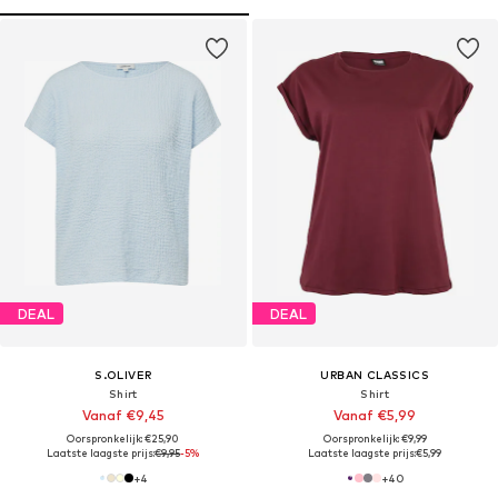
DEAL
DEAL
S.OLIVER
URBAN CLASSICS
Shirt
Shirt
Vanaf €9,45
Vanaf €5,99
Oorspronkelijk: €25,90
Oorspronkelijk: €9,99
Laatste laagste prijs:
€9,95
-5%
Laatste laagste prijs:
€5,99
+
4
+
40