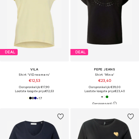
DEAL
DEAL
VILA
PEPE JEANS
Shirt 'VIDreamers'
Shirt 'Mina'
€12,53
€23,40
Oorspronkelijk: €17,90
Oorspronkelijk: €39,00
Laatste laagste prijs:
€12,53
Laatste laagste prijs:
€23,40
+
17