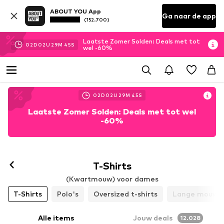
ABOUT YOU App
Ga naar de app
(152.700)
Laatste Zomer Solden: Deals met tot
02
D
02
U
29
M
42
S
wel -60%
02
D
02
U
29
M
42
S
Laatste Zomer Solden: Deals met tot wel
-60%
T-Shirts
(Kwartmouw) voor dames
T-Shirts
Polo's
Oversized t-shirts
Lange mouwe
Alle items
Jouw deals
12.028