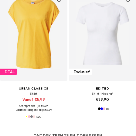
DEAL
Exclusief
URBAN CLASSICS
EDITED
Shirt
Shirt 'Naara'
Vanaf €5,99
€29,90
Oorspronkelijk: €9,99
+
8
Laatste laagste prijs:
€5,99
+
40
ONTDEK TRENDS EN TOPMERKEN