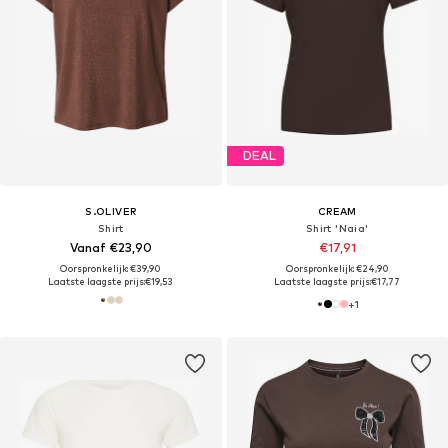
DEAL
S.OLIVER
CREAM
Shirt
Shirt 'Naia'
Vanaf €23,90
€17,91
Oorspronkelijk: €39,90
Oorspronkelijk: €24,90
Laatste laagste prijs:
€19,53
Laatste laagste prijs:
€17,77
+
1