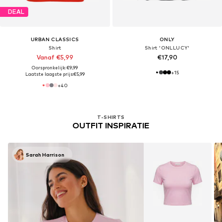
DEAL
URBAN CLASSICS
ONLY
Shirt
Shirt 'ONLLUCY'
Vanaf €5,99
€17,90
Oorspronkelijk: €9,99
+
15
Laatste laagste prijs:
€5,99
+
40
T-SHIRTS
OUTFIT INSPIRATIE
Sarah Harrison