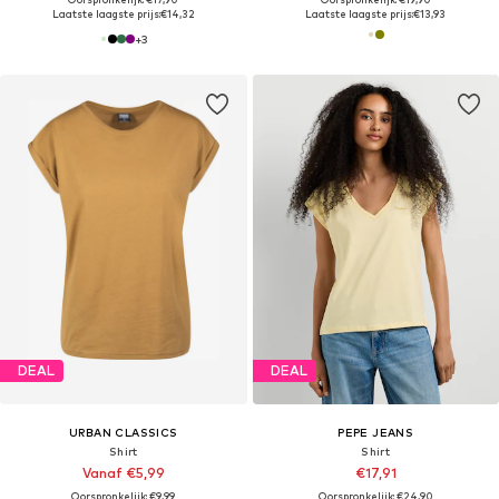
Laatste laagste prijs:
€14,32
Laatste laagste prijs:
€13,93
+
3
DEAL
DEAL
URBAN CLASSICS
PEPE JEANS
Shirt
Shirt
Vanaf €5,99
€17,91
Oorspronkelijk: €9,99
Oorspronkelijk: €24,90