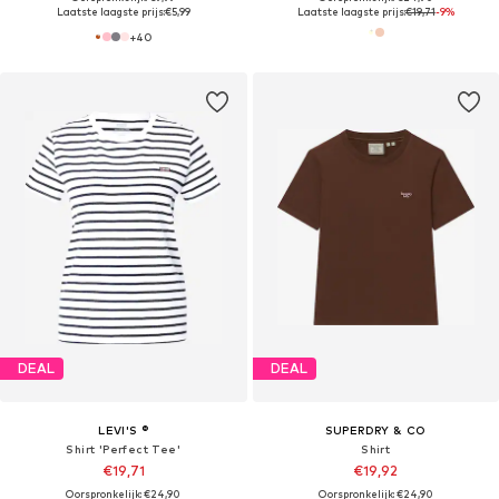
Laatste laagste prijs:
€5,99
Laatste laagste prijs:
€19,71
-9%
+
40
DEAL
DEAL
LEVI'S ®
SUPERDRY & CO
Shirt 'Perfect Tee'
Shirt
€19,71
€19,92
Oorspronkelijk: €24,90
Oorspronkelijk: €24,90