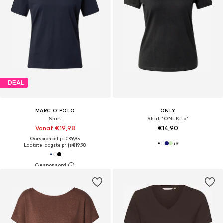
DEAL
MARC O'POLO
ONLY
Shirt
Shirt 'ONLKita'
Vanaf €19,98
€14,90
Oorspronkelijk: €39,95
+
3
Laatste laagste prijs:
€19,98