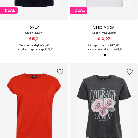
DEAL
DEAL
ONLY
VERO MODA
Shirt 'MAY'
Shirt 'VMMaxi'
€15,21
€10,97
Oorspronkelijk: €16,90
Oorspronkelijk: €12,90
Laatste laagste prijs:
€10,71
Laatste laagste prijs:
€8,91