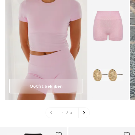
Outfit bekijken
1
/
3