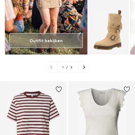
Outfit bekijken
1
/
3