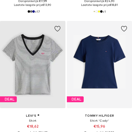
Oorspronkelijk: €17,99
Oorspronkelijk: €24,90
Laatste laagste prijs:
€13,90
Laatste laagste prijs:
€18,81
+
17
+
1
DEAL
DEAL
LEVI'S ®
TOMMY HILFIGER
Shirt
Shirt 'Cody'
€18,62
€15,96