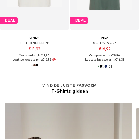
DEAL
DEAL
ONLY
VILA
Shirt 'ONLELLEN'
Shirt 'VINora'
€15,92
€16,92
Oorspronkelijk: €19,90
Oorspronkelijk: €19,90
Laatste laagste prijs:
€16,92
-6%
Laatste laagste prijs:
€14,31
+
25
VIND DE JUISTE PASVORM
T-Shirts gidsen