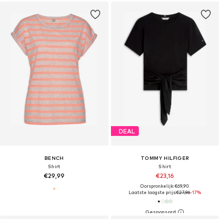
DEAL
BENCH
TOMMY HILFIGER
Shirt
Shirt
€29,99
€23,16
Oorspronkelijk: €69,90
Laatste laagste prijs:
€27,96
-17%