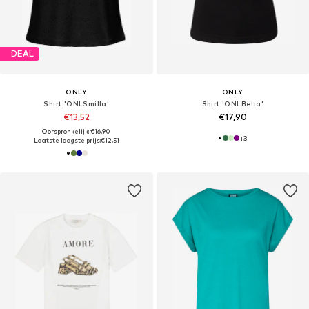
DEAL
ONLY
ONLY
Shirt 'ONLSmilla'
Shirt 'ONLBelia'
€13,52
€17,90
Oorspronkelijk: €16,90
+
3
Laatste laagste prijs:
€12,51