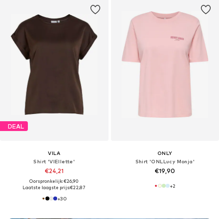
DEAL
VILA
ONLY
Shirt 'VIEllette'
Shirt 'ONLLucy Monja'
€24,21
€19,90
Oorspronkelijk: €26,90
+
2
Laatste laagste prijs:
€22,87
+
30