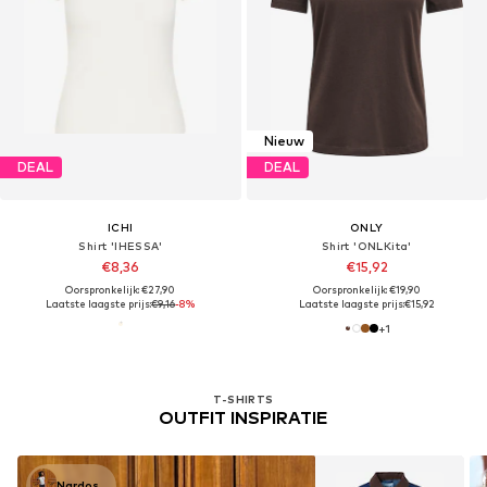
Nieuw
DEAL
DEAL
ICHI
ONLY
Shirt 'IHESSA'
Shirt 'ONLKita'
€8,36
€15,92
Oorspronkelijk: €27,90
Oorspronkelijk: €19,90
Laatste laagste prijs:
€9,16
-8%
Laatste laagste prijs:
€15,92
+
1
T-SHIRTS
OUTFIT INSPIRATIE
Nardos