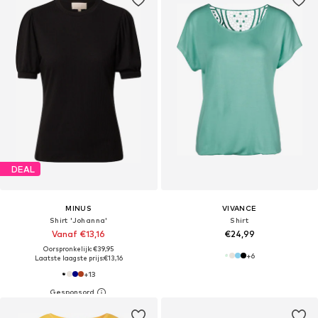
DEAL
MINUS
VIVANCE
Shirt 'Johanna'
Shirt
Vanaf €13,16
€24,99
Oorspronkelijk: €39,95
+
6
Laatste laagste prijs:
€13,16
+
13