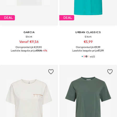
DEAL
DEAL
GARCIA
URBAN CLASSICS
Shirt
Shirt
Vanaf €9,56
€5,99
Oorspronkelijk: €29,90
Oorspronkelijk: €9,99
Laatste laagste prijs:
€9,96
-4%
Laatste laagste prijs:
€5,99
+
40