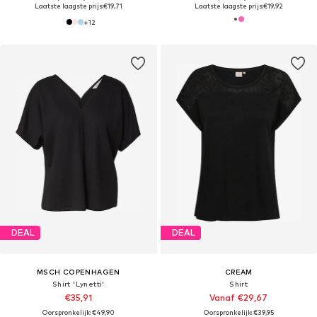
Laatste laagste prijs:
€19,71
Laatste laagste prijs:
€19,92
+
12
DEAL
DEAL
MSCH COPENHAGEN
CREAM
Shirt 'Lynetti'
Shirt
€35,91
Vanaf €29,67
Oorspronkelijk: €49,90
Oorspronkelijk: €39,95