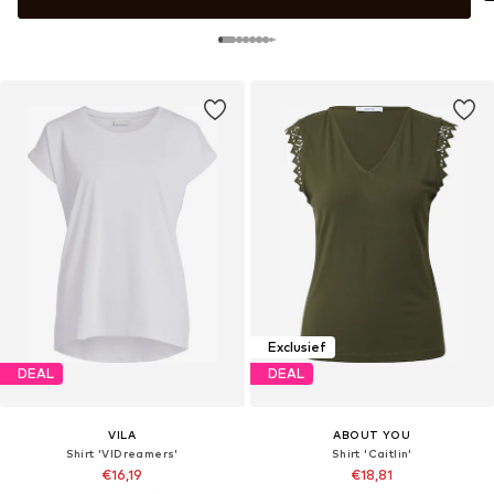
Exclusief
DEAL
DEAL
VILA
ABOUT YOU
Shirt 'VIDreamers'
Shirt 'Caitlin'
€16,19
€18,81