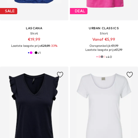
SALE
DEAL
LASCANA
URBAN CLASSICS
Shirt
Shirt
€19,99
Vanaf €5,99
Laatste laagste prijs:
€29,99
-33%
Oorspronkelijk: €9,99
Laatste laagste prijs:
€5,99
+
1
+
40