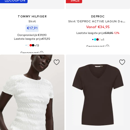
COUPON
SALE
TOMMY HILFIGER
DEPROC
Shirt
Shirt 'DEPROC ACTIVE LAGUN Damen T-Shirt'
Vanaf €34,95
€17,91
Laatste laagste prijs:
€39,95
-12%
Oorspronkelijk: €39,90
Laatste laagste prijs:
€15,92
+
1
+
13