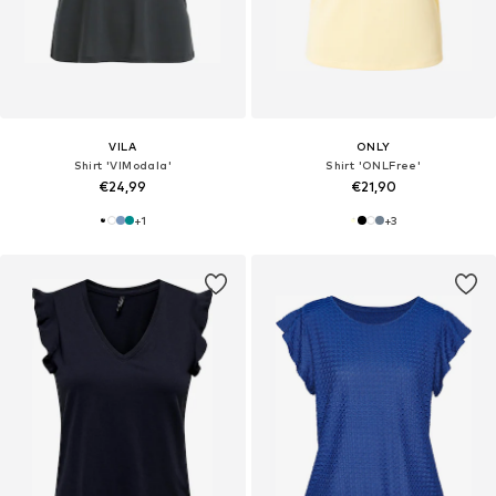
VILA
ONLY
Shirt 'VIModala'
Shirt 'ONLFree'
€24,99
€21,90
+
1
+
3