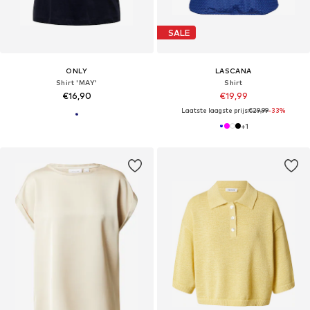
SALE
ONLY
LASCANA
Shirt 'MAY'
Shirt
€16,90
€19,99
Laatste laagste prijs:
€29,99
-33%
+
1