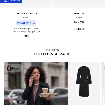
COUPON
URBAN CLASSICS
GARCIA
Shirt
Shirt
€29,90
Vanaf €17,54
Oorspronkelijk: €22,99
+
2
Laatste laagste prijs:
€11,69
Je hebt 32 van de 9910 producten
gezien
T-SHIRTS
OUTFIT INSPIRATIE
Hazel