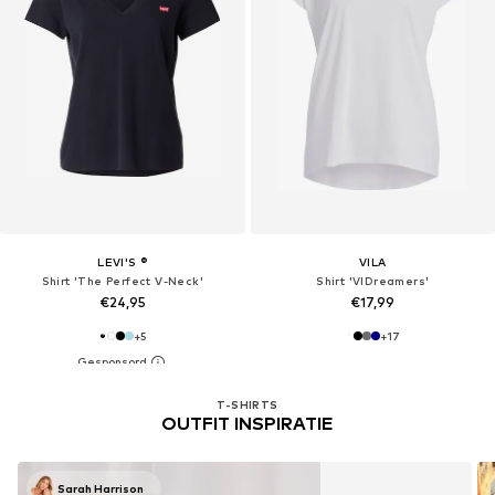
LEVI'S ®
VILA
Shirt 'The Perfect V-Neck'
Shirt 'VIDreamers'
€24,95
€17,99
+
5
+
17
T-SHIRTS
OUTFIT INSPIRATIE
Sarah Harrison