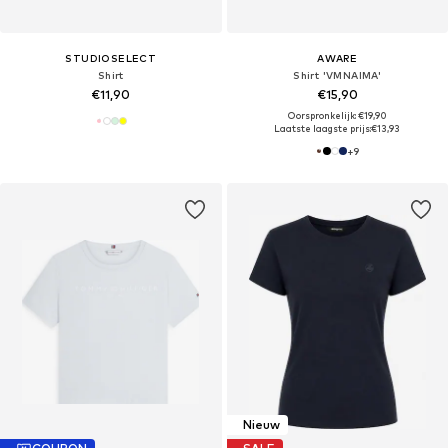
STUDIOSELECT
AWARE
Shirt
Shirt 'VMNAIMA'
€11,90
€15,90
Oorspronkelijk: €19,90
Laatste laagste prijs:
€13,93
+
9
Nieuw