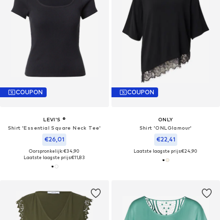
COUPON
COUPON
LEVI'S ®
ONLY
Shirt 'Essential Square Neck Tee'
Shirt 'ONLGlamour'
€26,01
€22,41
Oorspronkelijk: €34,90
Laatste laagste prijs:
€24,90
Laatste laagste prijs:
€11,83