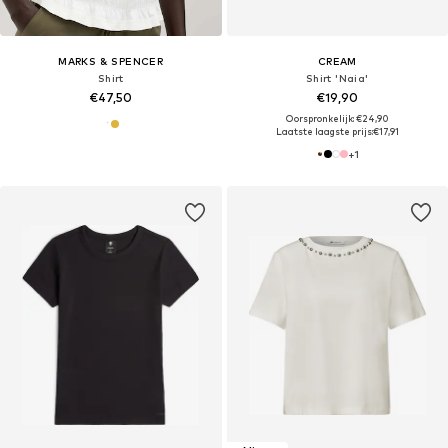
MARKS & SPENCER
CREAM
Shirt
Shirt 'Naia'
€47,50
€19,90
Oorspronkelijk: €24,90
Laatste laagste prijs:
€17,91
+
1