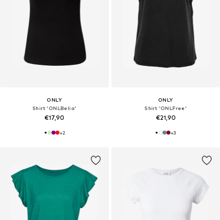
ONLY
ONLY
Shirt 'ONLBelia'
Shirt 'ONLFree'
€17,90
€21,90
+
2
+
3