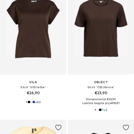
VILA
OBJECT
Shirt 'VIEllette'
Shirt 'OBJAnnie'
€26,90
€23,90
Oorspronkelijk: €26,90
+
30
Laatste laagste prijs:
€18,81
+
2