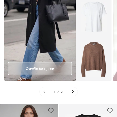
Outfit bekijken
1
/
3