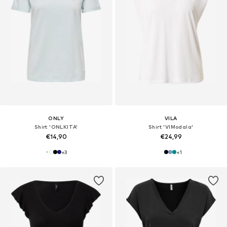
ONLY
VILA
Shirt 'ONLKITA'
Shirt 'VIModala'
€14,90
€24,99
+
3
+
1