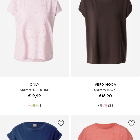
ONLY
VERO MODA
Shirt 'ONLSmilla'
Shirt 'VMAva'
€19,99
€16,90
+
3
+
38