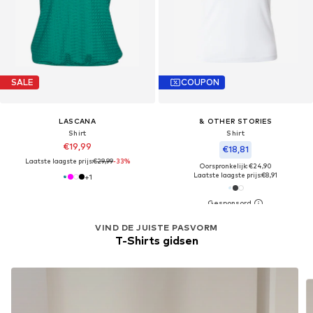
SALE
COUPON
LASCANA
& OTHER STORIES
Shirt
Shirt
€19,99
€18,81
Laatste laagste prijs:
€29,99
-33%
Oorspronkelijk: €24,90
Laatste laagste prijs:
€8,91
+
1
VIND DE JUISTE PASVORM
T-Shirts gidsen