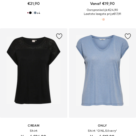
€21,90
Vanaf €19,90
Oorspronkelijk: €24,90
+
4
Laatste laagste prijs:
€17,91
CREAM
ONLY
Shirt
Shirt 'ONLSilvery'