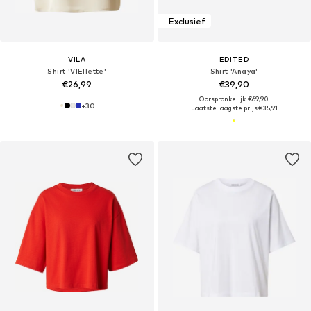
Exclusief
VILA
EDITED
Shirt 'VIEllette'
Shirt 'Anaya'
€26,99
€39,90
Oorspronkelijk: €69,90
+
30
Laatste laagste prijs:
€35,91