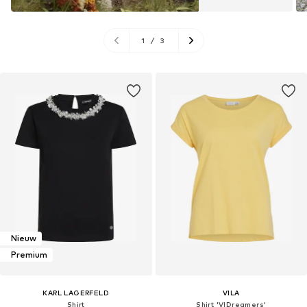
1
/
3
Nieuw
Premium
KARL LAGERFELD
VILA
Shirt
Shirt 'VIDreamers'