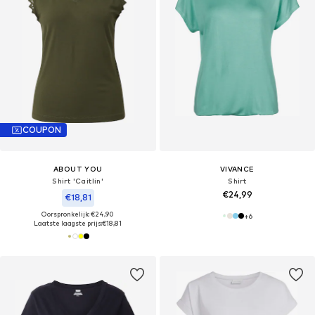
COUPON
ABOUT YOU
VIVANCE
Shirt 'Caitlin'
Shirt
€24,99
€18,81
Oorspronkelijk: €24,90
+
6
Laatste laagste prijs:
€18,81