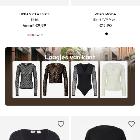
URBAN CLASSICS
VERO MODA
Shirt
Shirt 'VMMaxi'
Vanaf €9,99
€12,90
+
39
Laagjes van kant