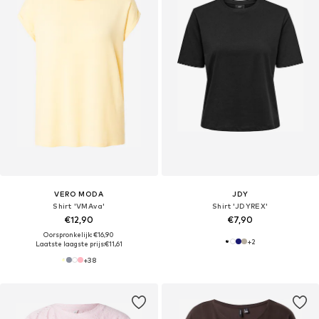
VERO MODA
JDY
Shirt 'VMAva'
Shirt 'JDYREX'
€12,90
€7,90
Oorspronkelijk: €16,90
+
2
Laatste laagste prijs:
€11,61
+
38