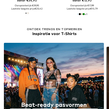
Vanaf €34,90
Vanaf €13,90
Oorspronkelijk: €39,95
Oorspronkelijk: €17,99
Laatste laagste prijs:
€25,42
Laatste laagste prijs:
€10,79
+
1
ONTDEK TRENDS EN TOPMERKEN
Inspiratie voor T-Shirts
Beat-ready pasvormen