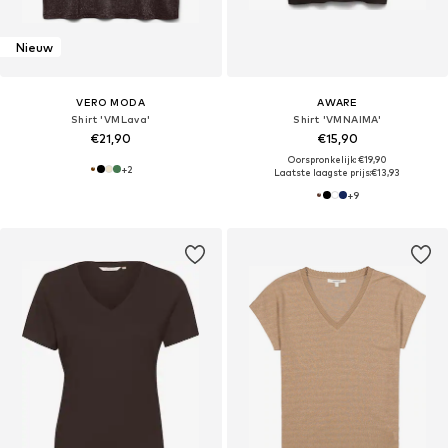
Nieuw
VERO MODA
AWARE
Shirt 'VMLava'
Shirt 'VMNAIMA'
€21,90
€15,90
Oorspronkelijk: €19,90
+
2
Laatste laagste prijs:
€13,93
+
9