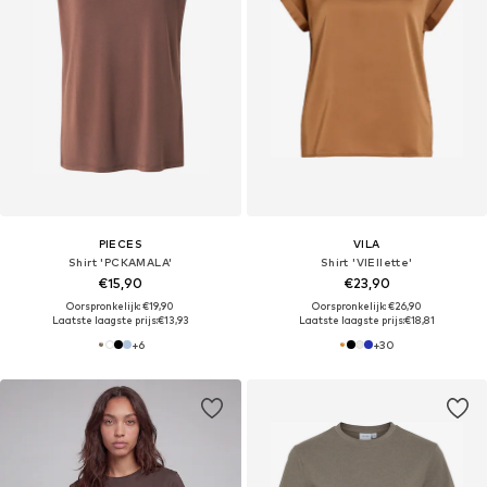
PIECES
VILA
Shirt 'PCKAMALA'
Shirt 'VIEllette'
€15,90
€23,90
Oorspronkelijk: €19,90
Oorspronkelijk: €26,90
Laatste laagste prijs:
€13,93
Laatste laagste prijs:
€18,81
+
6
+
30