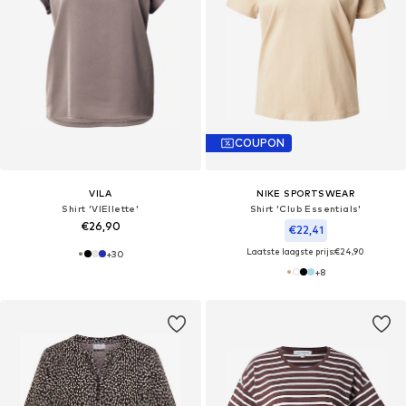
COUPON
VILA
NIKE SPORTSWEAR
Shirt 'VIEllette'
Shirt 'Club Essentials'
€26,90
€22,41
Laatste laagste prijs:
€24,90
+
30
+
8