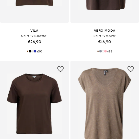
VILA
VERO MODA
Shirt 'VIEllette'
Shirt 'VMAva'
€26,90
€16,90
+
30
+
38