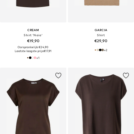
CREAM
GARCIA
Shirt 'Naia'
Shirt
€19,90
€29,90
Oorspronkelijk: €24,90
+
2
Laatste laagste prijs:
€17,91
+
1