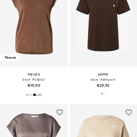
Nieuw
PIECES
KAFFE
Shirt 'PCBillo'
Shirt 'KAHeart'
€19,90
€29,95
+
10