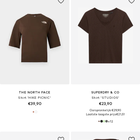
THE NORTH FACE
SUPERDRY & CO
Shirt 'HIKE PICNIC'
Shirt 'STUDIOS'
€39,90
€23,90
Oorspronkelijk: €29,90
Laatste laagste prijs:
€21,51
+
12