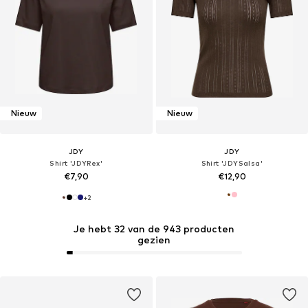
Nieuw
Nieuw
JDY
JDY
Shirt 'JDYRex'
Shirt 'JDYSalsa'
€7,90
€12,90
+
2
Je hebt 32 van de 943 producten
gezien