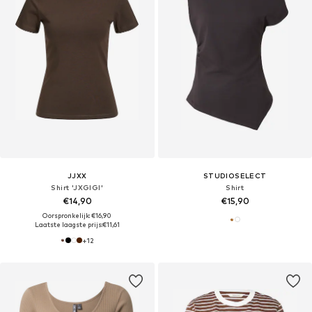
JJXX
STUDIOSELECT
Shirt 'JXGIGI'
Shirt
€14,90
€15,90
Oorspronkelijk: €16,90
Laatste laagste prijs:
€11,61
+
12