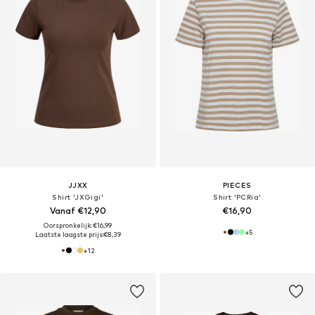
JJXX
PIECES
Shirt 'JXGigi'
Shirt 'PCRia'
Vanaf €12,90
€16,90
Oorspronkelijk: €16,99
+
5
Laatste laagste prijs:
€8,39
+
12