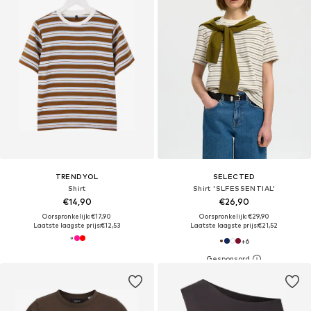
TRENDYOL
SELECTED
Shirt
Shirt 'SLFESSENTIAL'
€14,90
€26,90
Oorspronkelijk: €17,90
Oorspronkelijk: €29,90
Laatste laagste prijs:
€12,53
Laatste laagste prijs:
€21,52
+
6