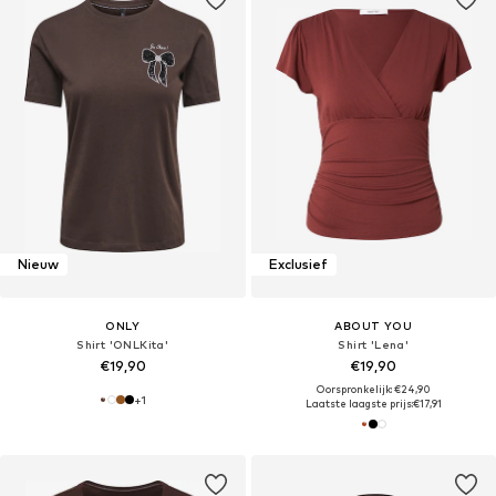
Nieuw
Exclusief
ONLY
ABOUT YOU
Shirt 'ONLKita'
Shirt 'Lena'
€19,90
€19,90
Oorspronkelijk: €24,90
+
1
Laatste laagste prijs:
€17,91