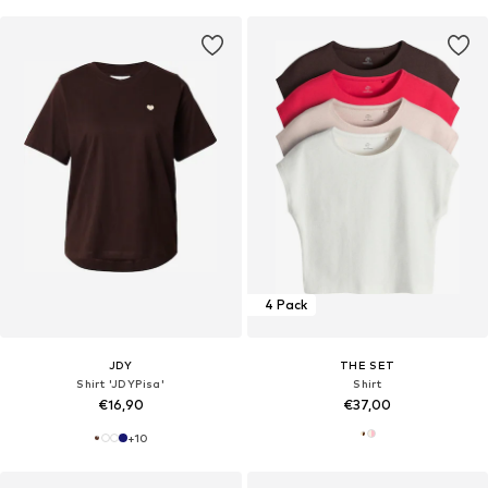
4 Pack
JDY
THE SET
Shirt 'JDYPisa'
Shirt
€16,90
€37,00
+
10