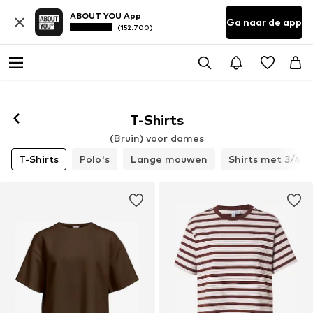
ABOUT YOU App
Ga naar de app
(152.700)
Volgen
T-Shirts
(Bruin) voor dames
T-Shirts
Polo's
Lange mouwen
Shirts met 3/4 