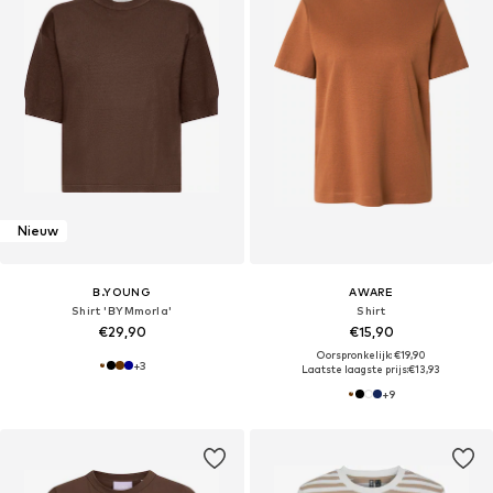
Nieuw
B.YOUNG
AWARE
Shirt 'BYMmorla'
Shirt
€29,90
€15,90
Oorspronkelijk: €19,90
+
3
Laatste laagste prijs:
€13,93
+
9