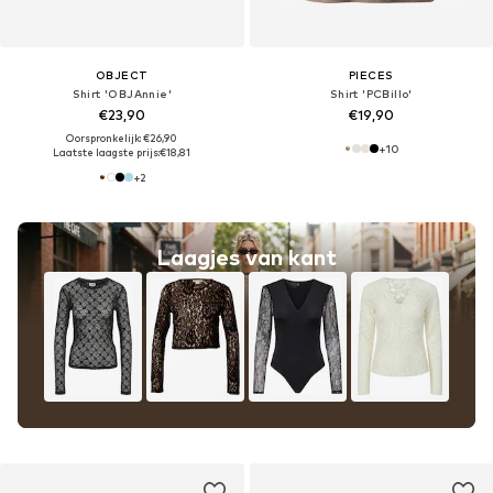
OBJECT
PIECES
Shirt 'OBJAnnie'
Shirt 'PCBillo'
€23,90
€19,90
Oorspronkelijk: €26,90
+
10
Laatste laagste prijs:
€18,81
+
2
Laagjes van kant