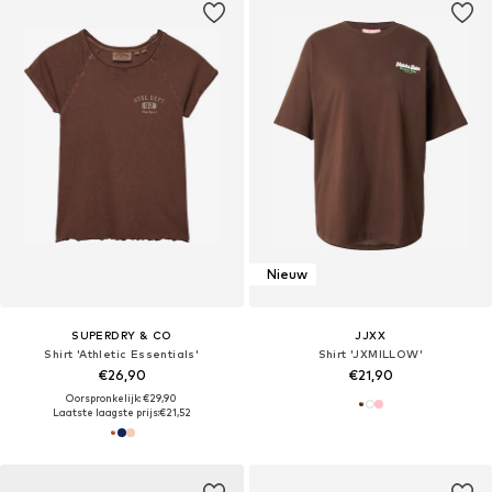
Nieuw
SUPERDRY & CO
JJXX
Shirt 'Athletic Essentials'
Shirt 'JXMILLOW'
€26,90
€21,90
Oorspronkelijk: €29,90
Laatste laagste prijs:
€21,52