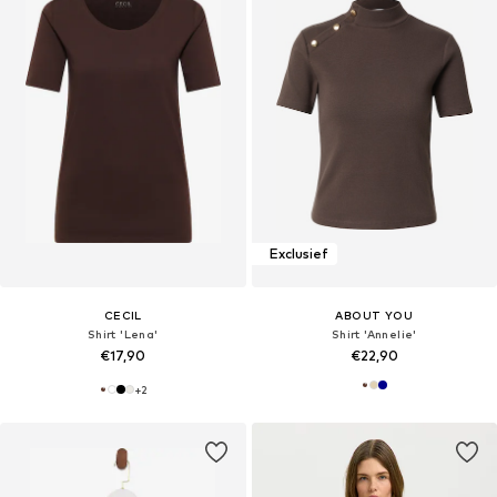
Exclusief
CECIL
ABOUT YOU
Shirt 'Lena'
Shirt 'Annelie'
€17,90
€22,90
+
2