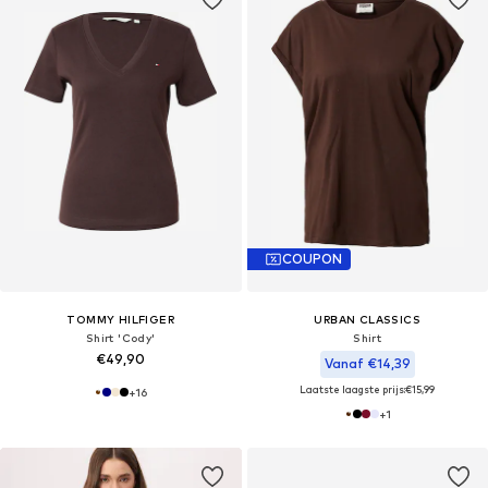
COUPON
TOMMY HILFIGER
URBAN CLASSICS
Shirt 'Cody'
Shirt
€49,90
Vanaf €14,39
Laatste laagste prijs:
€15,99
+
16
+
1