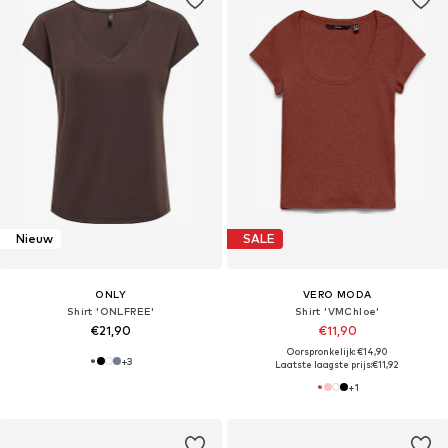
Nieuw
SALE
ONLY
VERO MODA
Shirt 'ONLFREE'
Shirt 'VMChloe'
€21,90
€11,90
Oorspronkelijk: €14,90
+
3
Laatste laagste prijs:
€11,92
+
1