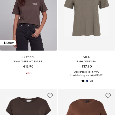
Nieuw
JJ REBEL
VILA
Shirt 'JREBWDENISE'
Shirt 'VINORA'
€12,90
€17,90
Oorspronkelijk: €19,90
Laatste laagste prijs:
€15,22
+
23