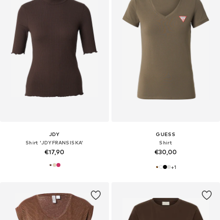
JDY
GUESS
Shirt 'JDYFRANSISKA'
Shirt
€17,90
€30,00
+
1