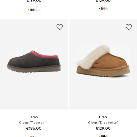
€139,00
€129,00
+
3
UGG
UGG
Clogs 'Tasman II'
Clogs 'Disquette'
€186,00
€129,00