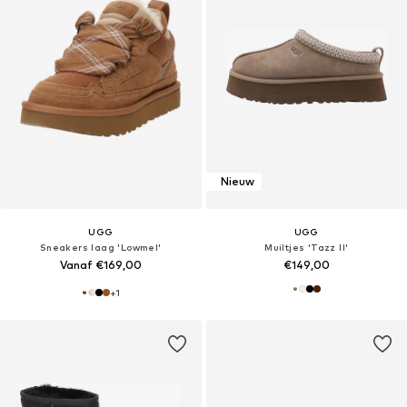
Nieuw
UGG
UGG
Sneakers laag 'Lowmel'
Muiltjes 'Tazz II'
Vanaf €169,00
€149,00
+
1