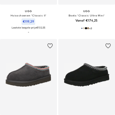
UGG
UGG
Huisschoenen 'Classic II'
Boots 'Classic Ultra Mini'
Vanaf €174,25
€119,29
Laatste laagste prijs:
€132,55
+
3