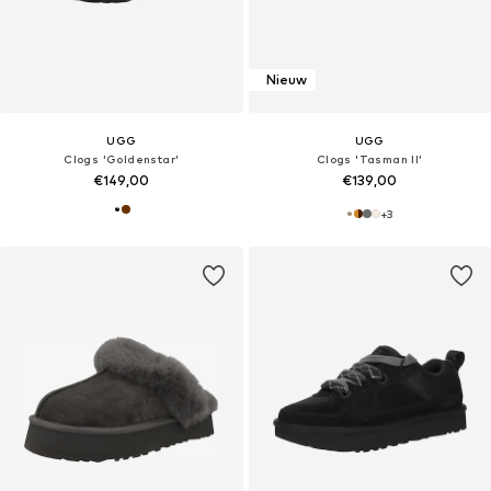
Nieuw
UGG
UGG
Clogs 'Goldenstar'
Clogs 'Tasman II'
€149,00
€139,00
+
3