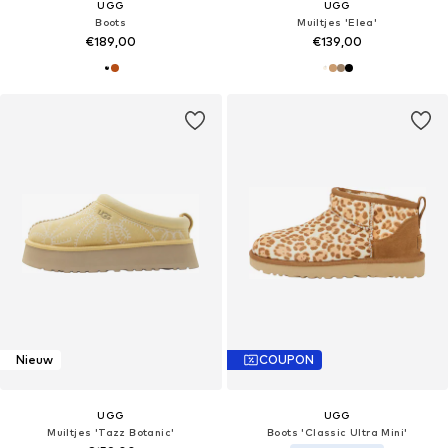
UGG
UGG
Boots
Muiltjes 'Elea'
€189,00
€139,00
Nieuw
COUPON
UGG
UGG
Muiltjes 'Tazz Botanic'
Boots 'Classic Ultra Mini'