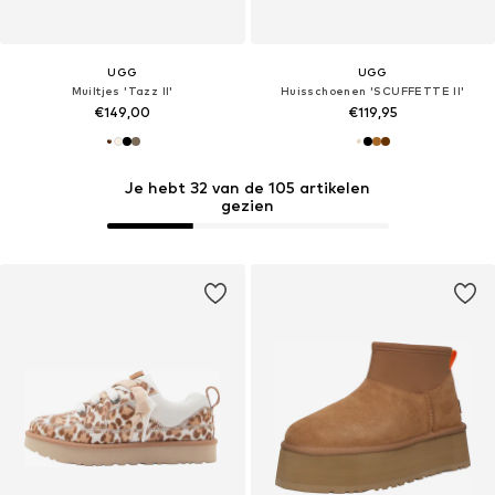
UGG
UGG
Muiltjes 'Tazz II'
Huisschoenen 'SCUFFETTE II'
€149,00
€119,95
Je hebt 32 van de 105 artikelen
gezien