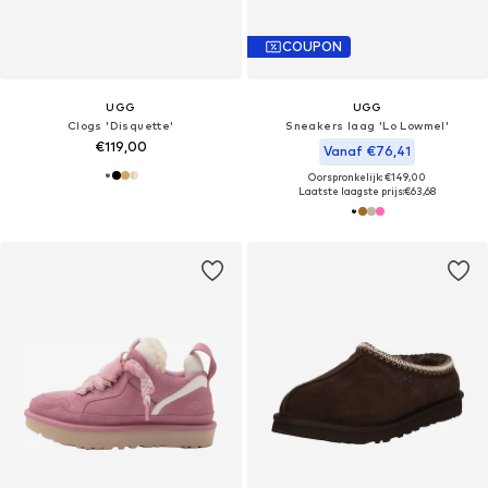
COUPON
UGG
UGG
Clogs 'Disquette'
Sneakers laag 'Lo Lowmel'
€119,00
Vanaf €76,41
Oorspronkelijk: €149,00
Laatste laagste prijs:
€63,68