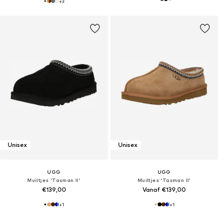
+
3
Unisex
Unisex
UGG
UGG
Muiltjes 'Tasman II'
Muiltjes 'Tasman II'
€139,00
Vanaf €139,00
+
1
+
1