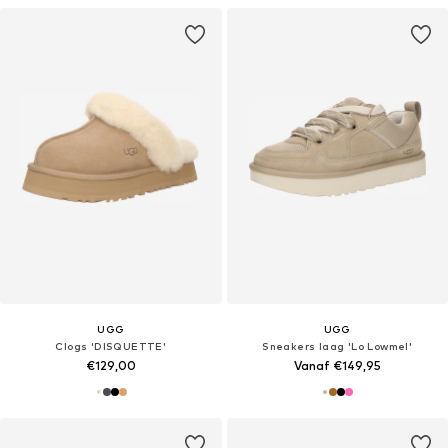
UGG
UGG
Clogs 'DISQUETTE'
Sneakers laag 'Lo Lowmel'
€129,00
Vanaf €149,95