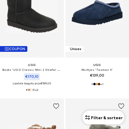
COUPON
Unisex
UGG
UGG
Boots 'UGG Classic Mini 2 Stiefel schwarz 1016222'
Muiltjes 'Tasman II'
€139,00
€170,10
Laatste laagste prijs:
€189,00
+
1
+
3
Filter & sorteer