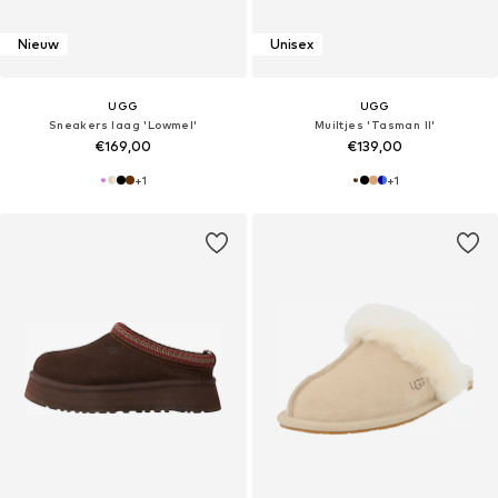
Nieuw
Unisex
UGG
UGG
Sneakers laag 'Lowmel'
Muiltjes 'Tasman II'
€169,00
€139,00
+
1
+
1