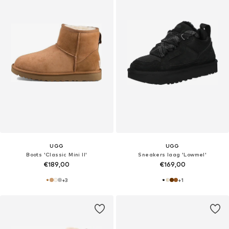
UGG
UGG
Boots 'Classic Mini II'
Sneakers laag 'Lowmel'
€189,00
€169,00
+
3
+
1