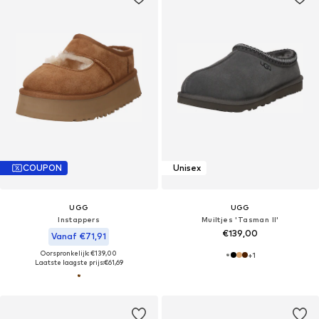
COUPON
Unisex
UGG
UGG
Instappers
Muiltjes 'Tasman II'
€139,00
Vanaf €71,91
Oorspronkelijk: €139,00
+
1
Laatste laagste prijs:
€61,69