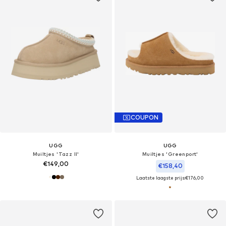
COUPON
UGG
UGG
Muiltjes 'Tazz II'
Muiltjes 'Greenport'
€149,00
€158,40
Laatste laagste prijs:
€176,00