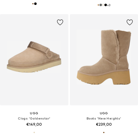
+
3
UGG
UGG
Clogs 'Goldenstar'
Boots 'New Heights'
€149,00
€239,00