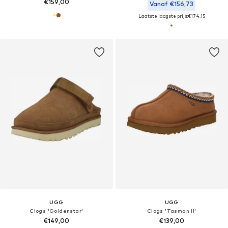
€159,00
Vanaf €156,73
Laatste laagste prijs:
€174,15
UGG
UGG
Clogs 'Goldenstar'
Clogs 'Tasman II'
€149,00
€139,00