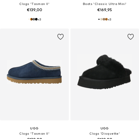
Clogs 'Tasman II'
Boots 'Classic Ultra Mini'
€139,00
€169,95
+
3
+
3
UGG
UGG
Clogs 'Tasman II'
Clogs 'Disquette'