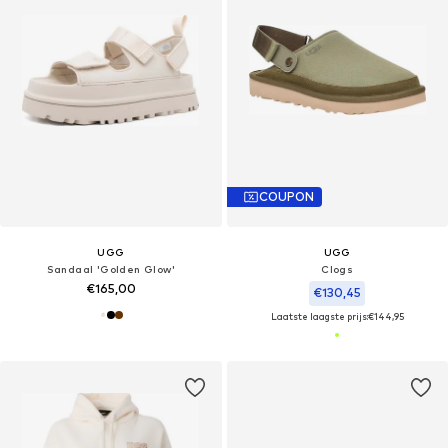
COUPON
UGG
UGG
Sandaal 'Golden Glow'
Clogs
€165,00
€130,45
Laatste laagste prijs:
€144,95