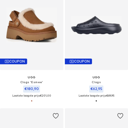
COUPON
COUPON
UGG
UGG
Clogs 'Esmee'
Clogs
€180,90
€62,95
Laatste laagste prijs:
€201,00
Laatste laagste prijs:
€69,95