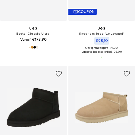
COUPON
UGG
UGG
Boots 'Classic Ultra'
Sneakers laag 'Lo Lowmel'
Vanaf €173,90
€98,10
Oorspronkelijk: €149,00
Laatste laagste prijs:
€109,00