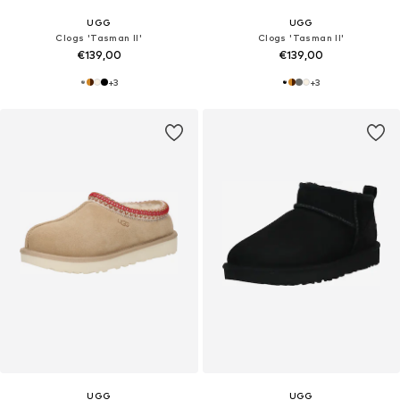
UGG
UGG
Clogs 'Tasman II'
Clogs 'Tasman II'
€139,00
€139,00
+
3
+
3
UGG
UGG