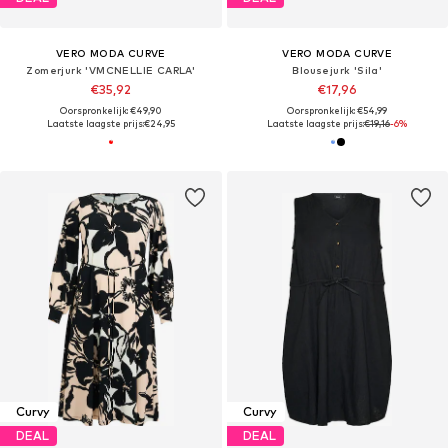
VERO MODA CURVE
VERO MODA CURVE
Zomerjurk 'VMCNELLIE CARLA'
Blousejurk 'Sila'
€35,92
€17,96
Oorspronkelijk: €49,90
Oorspronkelijk: €54,99
Laatste laagste prijs:
€24,95
Laatste laagste prijs:
€19,16
-6%
Curvy
Curvy
DEAL
DEAL