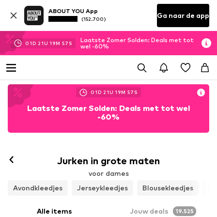
ABOUT YOU App
Ga naar de app
(152.700)
Laatste Zomer Solden: Deals met tot
01
D
21
U
19
M
55
S
wel -60%
01
D
21
U
19
M
55
S
Laatste Zomer Solden: Deals met tot wel
-60%
Jurken in grote maten
voor dames
Avondkleedjes
Jerseykleedjes
Blousekleedjes
Ko
Alle items
Jouw deals
19.525