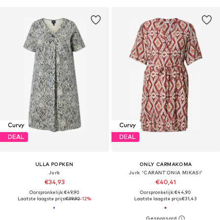
Curvy
Curvy
DEAL
DEAL
ULLA POPKEN
ONLY CARMAKOMA
Jurk
Jurk 'CARANTONIA MIKASI'
€34,93
€40,41
Oorspronkelijk: €49,90
Oorspronkelijk: €44,90
Laatste laagste prijs:
€39,92
-12%
Laatste laagste prijs:
€31,43