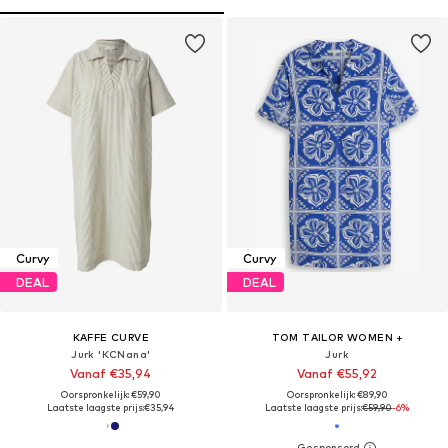
Curvy
Curvy
DEAL
DEAL
KAFFE CURVE
TOM TAILOR WOMEN +
Jurk 'KCNana'
Jurk
Vanaf €35,94
Vanaf €55,92
Oorspronkelijk: €59,90
Oorspronkelijk: €89,90
Laatste laagste prijs:
€35,94
Laatste laagste prijs:
€59,90
-6%