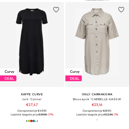
Curvy
Curvy
DEAL
DEAL
KAFFE CURVE
ONLY CARMAKOMA
Jurk 'Caline'
Blousejurk 'CARBELLE-KASSIA'
€27,47
€23,16
Oorspronkelijk: €49,95
Oorspronkelijk: €69,90
Laatste laagste prijs:
€39,96
-31%
Laatste laagste prijs:
€23,96
-3%
+
1