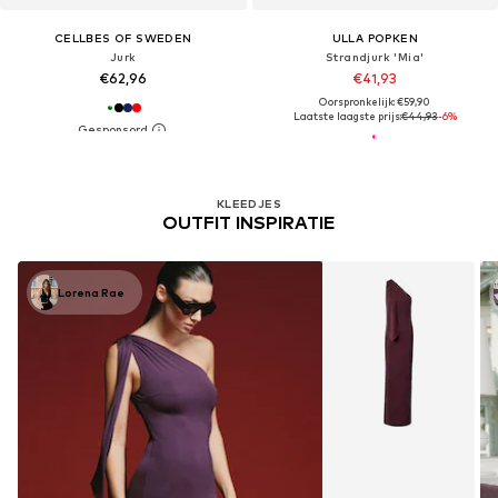
CELLBES OF SWEDEN
ULLA POPKEN
Jurk
Strandjurk 'Mia'
€62,96
€41,93
Oorspronkelijk: €59,90
Laatste laagste prijs:
€44,93
-6%
KLEEDJES
OUTFIT INSPIRATIE
Lorena Rae