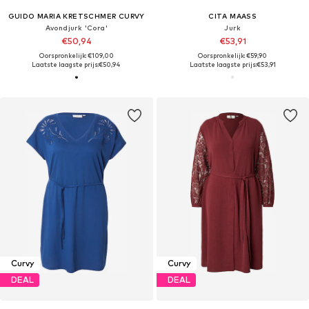
GUIDO MARIA KRETSCHMER CURVY
CITA MAASS
Avondjurk 'Cora'
Jurk
€50,94
€53,91
Oorspronkelijk: €109,00
Oorspronkelijk: €59,90
Laatste laagste prijs:
€50,94
Laatste laagste prijs:
€53,91
Curvy
Curvy
DEAL
DEAL