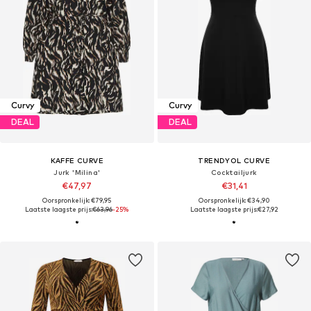
Curvy
Curvy
DEAL
DEAL
KAFFE CURVE
TRENDYOL CURVE
Jurk 'Milina'
Cocktailjurk
€47,97
€31,41
Oorspronkelijk: €79,95
Oorspronkelijk: €34,90
Laatste laagste prijs:
€63,96
-25%
Laatste laagste prijs:
€27,92