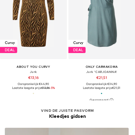
Curvy
Curvy
DEAL
DEAL
ABOUT YOU CURVY
ONLY CARMAKOMA
Jurk
Jurk 'CARJOANNA'
€13,16
€21,51
Oorspronkelijk: €44,90
Oorspronkelijk: €34,90
Laatste laagste prijs:
€13,96
-5%
Laatste laagste prijs:
€21,51
VIND DE JUISTE PASVORM
Kleedjes gidsen