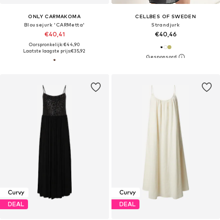
ONLY CARMAKOMA
CELLBES OF SWEDEN
Blousejurk 'CARMetta'
Strandjurk
€40,41
€40,46
Oorspronkelijk: €44,90
Laatste laagste prijs:
€35,92
Curvy
Curvy
DEAL
DEAL