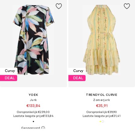
Curvy
Curvy
DEAL
DEAL
YOEK
TRENDYOL CURVE
Jurk
Zomerjurk
€133,84
€35,91
Oorspronkelijk: €239,00
Oorspronkelijk: €39,90
Laatste laagste prijs:
€133,84
Laatste laagste prijs:
€31,41