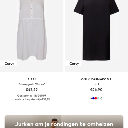
Curvy
Curvy
ZIZZI
ONLY CARMAKOMA
Zomerjurk 'Vvivu'
Jurk
€42,49
€26,90
Oorspronkelijk: €49,99
+
2
Laatste laagste prijs:
€39,99
Jurken om je rondingen te omhelzen