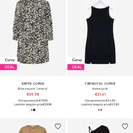
Curvy
Curvy
DEAL
DEAL
KAFFE CURVE
TRENDYOL CURVE
Blousejurk 'Jamia'
Kokerjurk
€39,98
€31,41
Oorspronkelijk: €79,95
Oorspronkelijk: €34,90
Laatste laagste prijs:
€39,98
Laatste laagste prijs:
€23,90