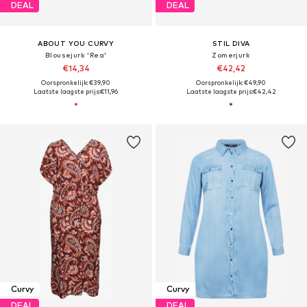
DEAL
DEAL
ABOUT YOU CURVY
STIL DIVA
Blousejurk 'Rea'
Zomerjurk
€14,34
€42,42
Oorspronkelijk: €39,90
Oorspronkelijk: €49,90
Laatste laagste prijs:
€11,96
Laatste laagste prijs:
€42,42
Curvy
Curvy
DEAL
DEAL