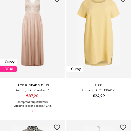
Curvy
DEAL
Curvy
LACE & BEADS PLUS
ZIZZI
Avondjurk 'Kreshma'
Zomerjurk 'FLTRACY'
€87,20
€24,99
Oorspronkelijk: €109,00
Laatste laagste prijs:
€42,45