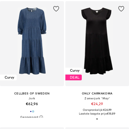
Curvy
Curvy
DEAL
CELLBES OF SWEDEN
ONLY CARMAKOMA
Jurk
Zomerjurk 'May'
€62,96
€24,29
Oorspronkelijk: €26,99
Laatste laagste prijs:
€18,89