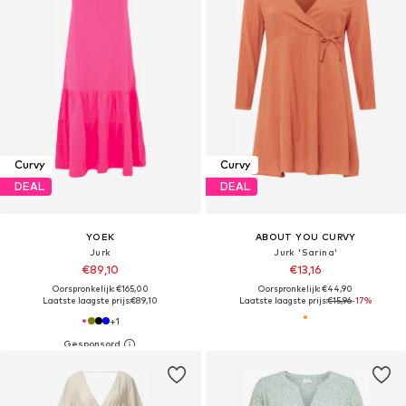
Curvy
Curvy
DEAL
DEAL
YOEK
ABOUT YOU CURVY
Jurk
Jurk 'Sarina'
€89,10
€13,16
Oorspronkelijk: €165,00
Oorspronkelijk: €44,90
Laatste laagste prijs:
€89,10
Laatste laagste prijs:
€15,96
-17%
+
1