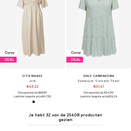
Curvy
Curvy
DEAL
DEAL
CITA MAASS
ONLY CARMAKOMA
Jurk
Zomerjurk 'Carzally Thea'
€49,22
€31,41
Oorspronkelijk: €69,90
Oorspronkelijk: €34,90
Laatste laagste prijs:
€47,92
Laatste laagste prijs:
€26,24
Je hebt 32 van de 25408 producten
gezien