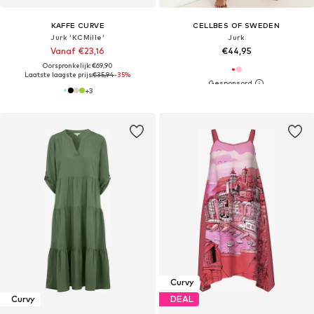
KAFFE CURVE
CELLBES OF SWEDEN
Jurk 'KCMille'
Jurk
Vanaf €23,16
€44,95
Oorspronkelijk: €69,90
Laatste laagste prijs:
€35,94
-35%
+
3
Curvy
Curvy
DEAL