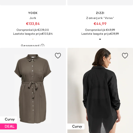
YOEK
ZIZZI
Jurk
Zomerjurk 'Vvivu'
€133,84
€44,99
Oorspronkelijk: €239,00
Oorspronkelijk: €49,99
Laatste laagste prijs:
€133,84
Laatste laagste prijs:
€39,99
Curvy
DEAL
Curvy