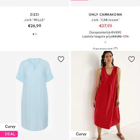
ZIZZI
ONLY CARMAKOMA
Jurk 'MILLE'
Jurk 'CARJosee'
€26,99
€27,93
Oorspronkelijk: €49,90
Laatste laagste prijs:
€31,92
-12%
Curvy
DEAL
Curvy