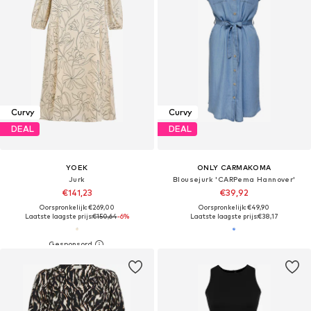
Curvy
Curvy
DEAL
DEAL
YOEK
ONLY CARMAKOMA
Jurk
Blousejurk 'CARPema Hannover'
€141,23
€39,92
Oorspronkelijk: €269,00
Oorspronkelijk: €49,90
Laatste laagste prijs:
€150,64
-6%
Laatste laagste prijs:
€38,17