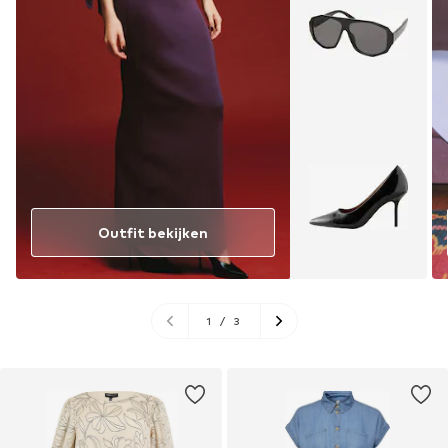
Outfit bekijken
1
/
3