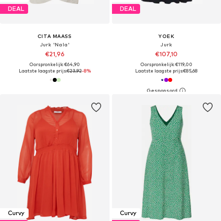
DEAL
DEAL
CITA MAASS
YOEK
Jurk 'Nala'
Jurk
€21,96
€107,10
Oorspronkelijk: €64,90
Oorspronkelijk: €119,00
Laatste laagste prijs:
€23,92
-8%
Laatste laagste prijs:
€85,68
Curvy
Curvy