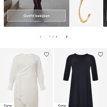
Outfit bekijken
1
/
3
Curvy
Curvy