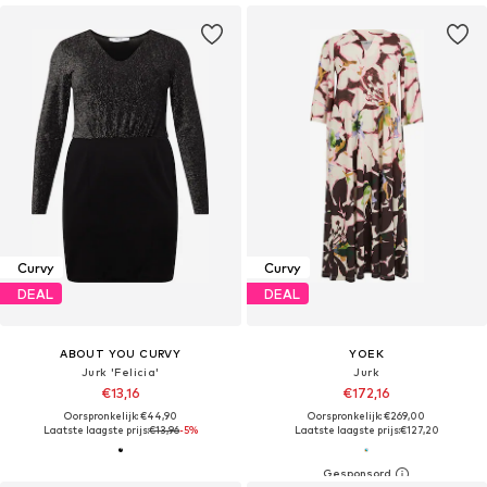
Curvy
Curvy
DEAL
DEAL
ABOUT YOU CURVY
YOEK
Jurk 'Felicia'
Jurk
€13,16
€172,16
Oorspronkelijk: €44,90
Oorspronkelijk: €269,00
Laatste laagste prijs:
€13,96
-5%
Laatste laagste prijs:
€127,20