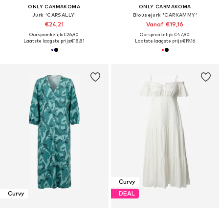
ONLY CARMAKOMA
ONLY CARMAKOMA
Jurk 'CARSALLY'
Blousejurk 'CARKAMMY'
€24,21
Vanaf €19,16
Oorspronkelijk: €26,90
Oorspronkelijk: €47,90
Laatste laagste prijs:
€18,81
Laatste laagste prijs:
€19,16
Curvy
Curvy
DEAL