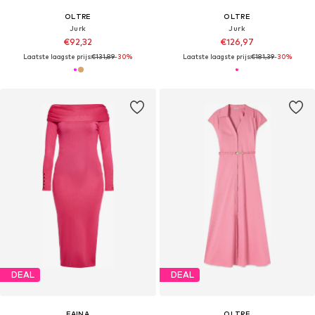
OLTRE
OLTRE
Jurk
Jurk
€92,32
€126,97
Laatste laagste prijs:
€131,89
-30%
Laatste laagste prijs:
€181,39
-30%
DEAL
DEAL
FAINA
OLTRE