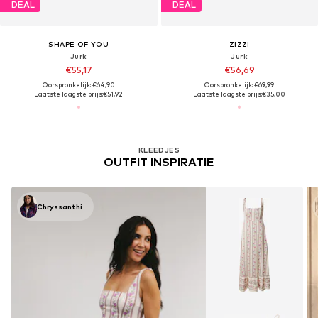
DEAL
DEAL
SHAPE OF YOU
ZIZZI
Jurk
Jurk
€55,17
€56,69
Oorspronkelijk: €64,90
Oorspronkelijk: €69,99
Laatste laagste prijs:
€51,92
Laatste laagste prijs:
€35,00
KLEEDJES
OUTFIT INSPIRATIE
Chryssanthi