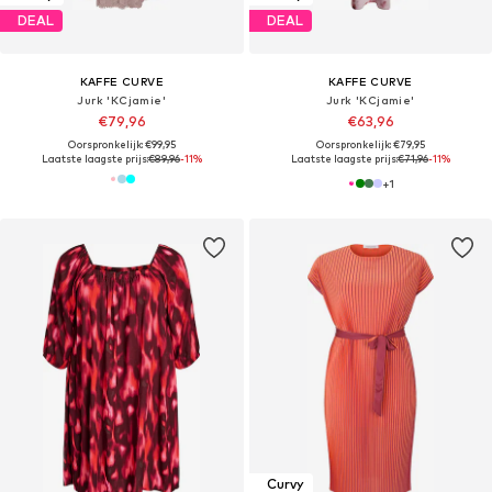
DEAL
DEAL
KAFFE CURVE
KAFFE CURVE
Jurk 'KCjamie'
Jurk 'KCjamie'
€79,96
€63,96
Oorspronkelijk: €99,95
Oorspronkelijk: €79,95
Laatste laagste prijs:
€89,96
-11%
Laatste laagste prijs:
€71,96
-11%
+
1
Curvy