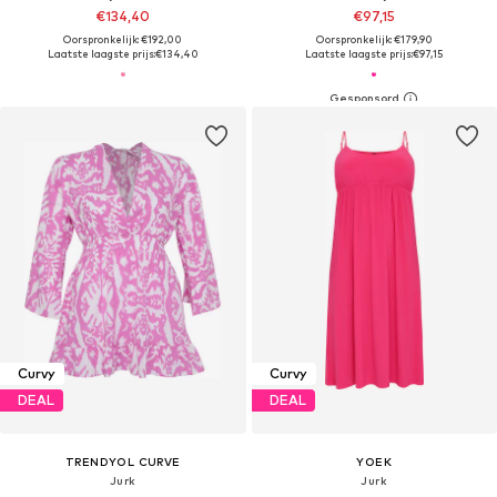
€134,40
€97,15
Oorspronkelijk: €192,00
Oorspronkelijk: €179,90
Laatste laagste prijs:
€134,40
Laatste laagste prijs:
€97,15
Curvy
Curvy
DEAL
DEAL
TRENDYOL CURVE
YOEK
Jurk
Jurk