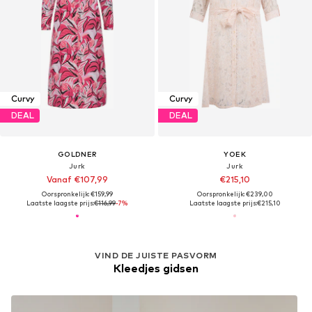
Curvy
Curvy
DEAL
DEAL
GOLDNER
YOEK
Jurk
Jurk
Vanaf €107,99
€215,10
Oorspronkelijk: €159,99
Oorspronkelijk: €239,00
Laatste laagste prijs:
€116,99
-7%
Laatste laagste prijs:
€215,10
VIND DE JUISTE PASVORM
Kleedjes gidsen