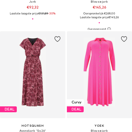
Jurk
Blousejurk
€92,32
€145,26
Laatste laagste prijs:
€131,89
-30%
Oorspronkelijk: €269,00
Laatste laagste prijs:
€145,26
Curvy
DEAL
DEAL
HOTSQUASH
YOEK
Avondjurk 'Ss26'
Blousejurk