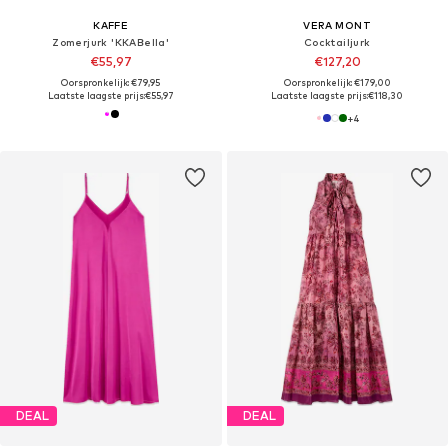
KAFFE
VERA MONT
Zomerjurk 'KKABella'
Cocktailjurk
€55,97
€127,20
Oorspronkelijk: €79,95
Oorspronkelijk: €179,00
Laatste laagste prijs:
€55,97
Laatste laagste prijs:
€118,30
+
4
DEAL
DEAL