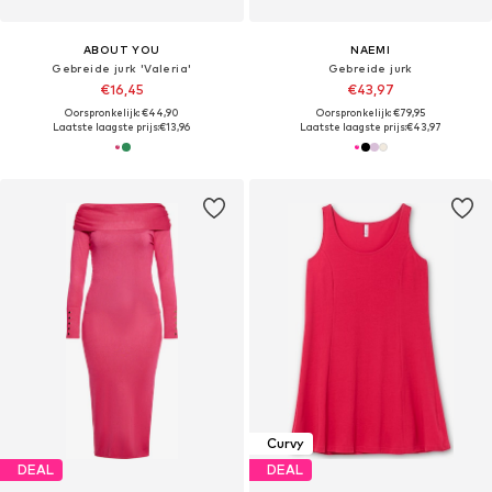
ABOUT YOU
NAEMI
Gebreide jurk 'Valeria'
Gebreide jurk
€16,45
€43,97
Oorspronkelijk: €44,90
Oorspronkelijk: €79,95
Laatste laagste prijs:
€13,96
Laatste laagste prijs:
€43,97
Curvy
DEAL
DEAL