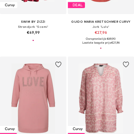
Curvy
DEAL
SWIM BY ZIZZI
GUIDO MARIA KRETSCHMER CURVY
Strandjurk 'Scami'
Jurk 'Lulu'
€49,99
€27,96
Oorspronkelijk: €69,90
Laatste laagste prijs:
€21,96
Curvy
Curvy