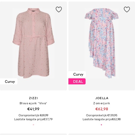
Curvy
Curvy
DEAL
ZIZZI
JOELLA
Blousejurk 'Viva'
Zomerjurk
€41,99
€62,98
Oorspronkelijk: €69,99
Oorspronkelijk: €139,95
Laatste laagste prijs:
€37,79
Laatste laagste prijs:
€62,98