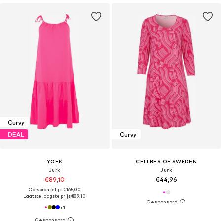
Curvy
DEAL
Curvy
YOEK
CELLBES OF SWEDEN
Jurk
Jurk
€89,10
€44,96
Oorspronkelijk: €165,00
Laatste laagste prijs:
€89,10
+
1