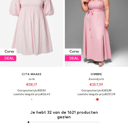
Curvy
Curvy
DEAL
DEAL
CITA MAASS
OMBRE
Jurk
Avondjurk
€38,17
€257,39
Oorspronkelijk: €59,90
Oorspronkelijk: €285,99
Laatste laagste prijs:
€26,45
Laatste laagste prijs:
€257,39
Je hebt 32 van de 1621 producten
gezien