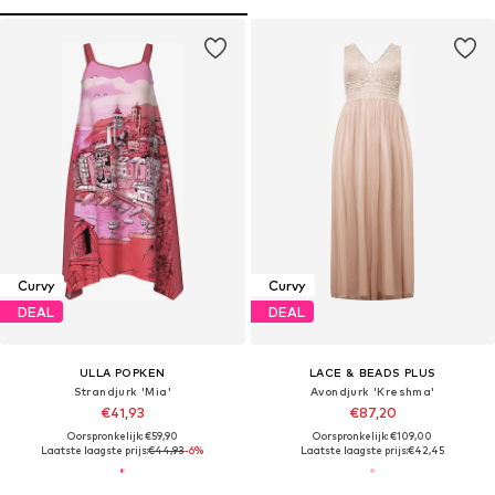
Curvy
Curvy
DEAL
DEAL
ULLA POPKEN
LACE & BEADS PLUS
Strandjurk 'Mia'
Avondjurk 'Kreshma'
€41,93
€87,20
Oorspronkelijk: €59,90
Oorspronkelijk: €109,00
Laatste laagste prijs:
€44,93
-6%
Laatste laagste prijs:
€42,45