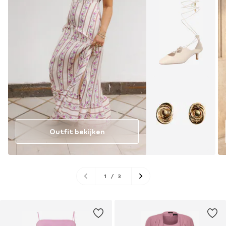
Outfit bekijken
1
/
3