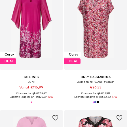
Curvy
Curvy
DEAL
DEAL
GOLDNER
ONLY CARMAKOMA
Jurk
Zomerjurk 'CARHavana'
Vanaf €116,99
€26,53
Oorspronkelijk: €209,99
Oorspronkelijk: €37,90
Laatste laagste prijs:
€129,99
-10%
Laatste laagste prijs:
€32,22
-17%