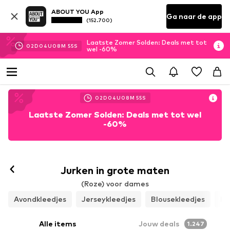
ABOUT YOU App
Ga naar de app
(152.700)
Laatste Zomer Solden: Deals met tot
02
D
04
U
08
M
54
S
wel -60%
02
D
04
U
08
M
54
S
Laatste Zomer Solden: Deals met tot wel
-60%
Jurken in grote maten
(Roze) voor dames
Avondkleedjes
Jerseykleedjes
Blousekleedjes
Ko
Alle items
Jouw deals
1.247