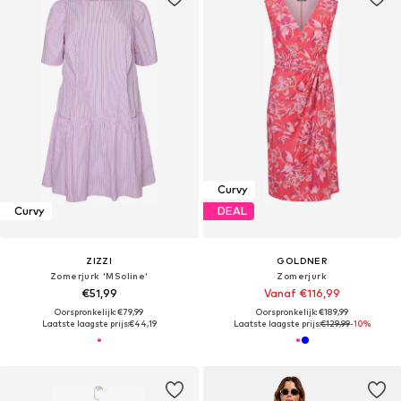
Curvy
Curvy
DEAL
ZIZZI
GOLDNER
Zomerjurk 'MSoline'
Zomerjurk
€51,99
Vanaf €116,99
Oorspronkelijk: €79,99
Oorspronkelijk: €189,99
Laatste laagste prijs:
€44,19
Laatste laagste prijs:
€129,99
-10%