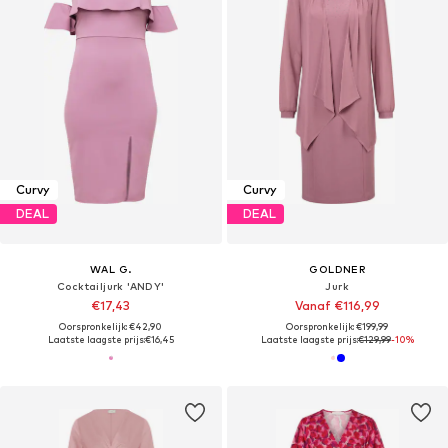
Curvy
Curvy
DEAL
DEAL
WAL G.
GOLDNER
Cocktailjurk 'ANDY'
Jurk
€17,43
Vanaf €116,99
Oorspronkelijk: €42,90
Oorspronkelijk: €199,99
Laatste laagste prijs:
€16,45
Laatste laagste prijs:
€129,99
-10%