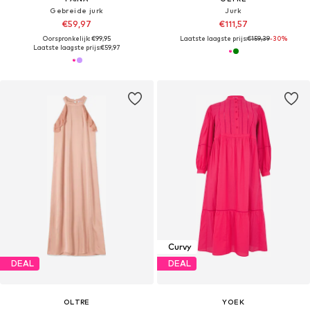
Gebreide jurk
Jurk
€59,97
€111,57
Oorspronkelijk: €99,95
Laatste laagste prijs:
€159,39
-30%
Laatste laagste prijs:
€59,97
Curvy
DEAL
DEAL
OLTRE
YOEK