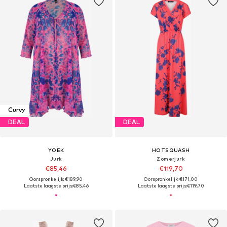
Curvy
DEAL
DEAL
YOEK
HOTSQUASH
Jurk
Zomerjurk
€85,46
€119,70
Oorspronkelijk: €189,90
Oorspronkelijk: €171,00
Laatste laagste prijs:
€85,46
Laatste laagste prijs:
€119,70